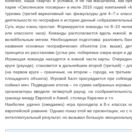
Конечно, наша «карта» и условна, и не так масштабна, как п
парке «Смоленское поозерье» в июле 2016 года) компанией «М
туризма (третий вариативный час физкультуры для 4–7-х класс
деятельности по географии и истории данный «образовательны
Суть игры очень простая. Формируются команды по 8–10 челове
или классного часа). Команды располагаются вдоль южной, в
волейбольным мячом. Необходимая подготовка: разложить банне
названия основных географических объектов (см. выше), д
принципа их расстановки (устье рек, побережье озера-моря и др
Играющая команда находится в южной части карты. Очередно
круге (раунде), становится в дальнейшем второй (третьей) – д
(на первом круге – граничные, на втором – города, на третьем
площадного объекта). Игровой балл присуждается при соблюде
поймал мяч. Подведение итогов – по сумме набранных игровых о
организаторы вводили четвертый раунд: на сообразительность
граница между Европой и Азией, столица Карелии и т.п.
Наиболее удачно (ожидаемо) игра проходила в 8-х классах н
европейской равнине. Однако показ этой же презентации, но с
интеллектуальный результат, но вызывал большую эмоциональну