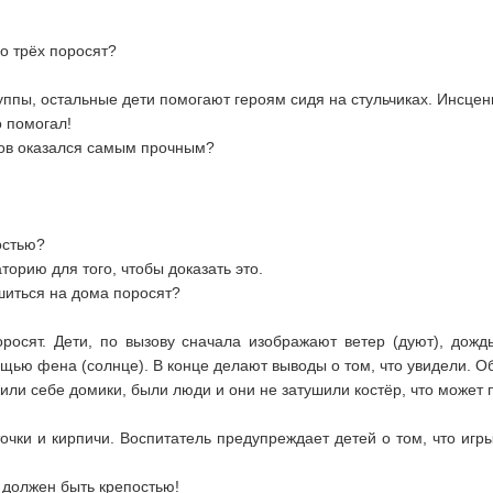
ро трёх поросят?
руппы, остальные дети помогают героям сидя на стульчиках. Инсцен
о помогал!
мов оказался самым прочным?
остью?
орию для того, чтобы доказать это.
иться на дома поросят?
росят. Дети, по вызову сначала изображают ветер (дуют), дожд
ощью фена (солнце). В конце делают выводы о том, что увидели. 
оили себе домики, были люди и они не затушили костёр, что может 
очки и кирпичи. Воспитатель предупреждает детей о том, что иг
 должен быть крепостью!