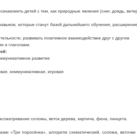
Познакомить детей с тем, как природные явления (снег, дождь, ветер
 навыков, которые станут базой дальнейшего обучения, расширен
тельности, развивать позитивное взаимодействие друг с другом.
и и глаголами.
ей:
оммуникативное развитие
вая, коммуникативная, игровая
ассматривание соломы, веток дерева, кирпича, фена, пинцета.
зки «Три поросёнка», алгоритм схематический, солома, веточки д