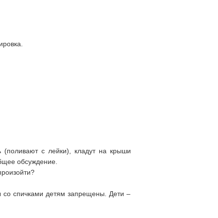
ировка.
ь (поливают с лейки), кладут на крыши
Общее обсуждение.
произойти?
ры со спичками детям запрещены. Дети –