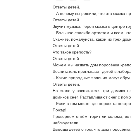
Ответы детей.
– А почему вы решили, что эта сказка п
Ответы детей.
Звучит музыка. Герои сказки в центре г
– Большое спасибо артистам и всем, кт
Скажите, пожалуйста, какой из трёх до
Ответы детей.
Что такое крепость?
Ответы детей.
Можем мы назвать дом поросёнка креп
Воспитатель приглашает детей в лаборат
–
Какие природные явления могут обруш
Ответы детей.
На столе у воспитателя три домика по
домиков снег. Растапливают снег с пом
–
Если в том месте, где поросята постр
Пожар!
Проверяем огнём, горит ли солома, вет
наблюдатели.
Выводы детей о том, что дом поросёнка