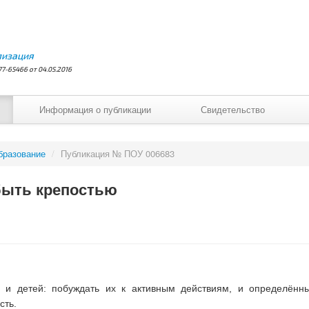
лизация
7-65466 от 04.05.2016
Информация о публикации
Свидетельство
бразование
/
Публикация № ПОУ 006683
быть крепостью
я и детей: побуждать их к активным действиям, и определённы
сть.