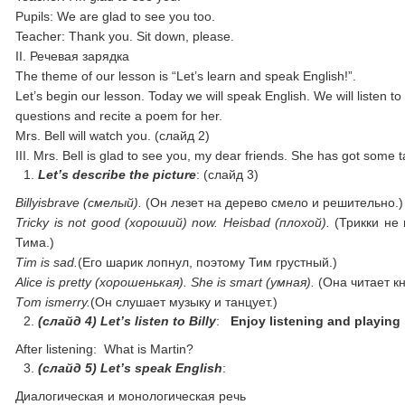
Pupils: We are glad to see you too.
Teacher: Thank you. Sit down, please.
II. Речевая зарядка
The theme of our lesson is “Let’s learn and speak English!”.
Let’s begin our lesson. Today we will speak English. We will listen to
questions and recite a poem for her.
Mrs. Bell will watch you. (слайд 2)
III. Mrs. Bell is glad to see you, my dear friends. She has got some t
Let’s describe the picture
: (слайд 3)
Billy
is
brave
(
смелый).
(Он ле­зет на дерево смело и решительно.)
Tricky is not good (
хороший
) now. He
is
bad
(плохой).
(Трикки не
Тима.)
Tim is sad.
(Его шарик лопнул, по­этому Тим грустный.)
Alice is pretty (
хорошенькая
). She is smart (
ум
ная
).
(Она читает кн
Тот
is
merry
.
(Он слушает музыку и танцует.)
(
слайд
4) Let’s listen to Billy
:
Enjoy listening and playing
After listening: What is Martin?
(слайд 5)
Let’s speak English
:
Диалогическая и монологическая речь