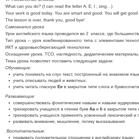
What can you do? (I can read the letter A, E, I ; sing…)
Your work is good today. You are smart and good. You will get good
The lesson is over, thank you, good bye!
Самоанализ урока
Урок английского языка проводился во 2 классе, где большинс
Тип урока – урок комбинированного типа с элементами техн
ИКТ и здоровьесберегающей технологии.
Оснащение урока: ТСО, наглядность, дидактические материалы,
Тема урока позволяет поставить следующие задачи:
Обучающие:
учить понимать на слух текст, построенный на знакомом яз
учить описывать людей и животных;
учить читать гласную
Ее
в закрытом типе слога и буквосоче
Развивающие:
совершенствовать фонетические навыки и навыки аудирован
тренировать учащихся в чтении букв
Аа
и
Ii
в закрытом типе 
тренировать учащихся применять усвоенный лексический и 
развивать внимание, мышление, логику высказывания.
Воспитательные:
прививать положительное отношение к английскому языку;