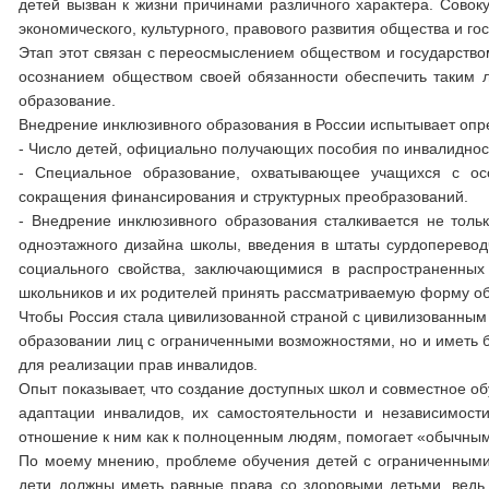
детей вызван к жизни причинами различного характера. Совок
экономического, культурного, правового развития общества и го
Этап этот связан с переосмыслением обществом и государством
осознанием обществом своей обязанности обеспечить таким 
образование.
Внедрение инклюзивного образования в России испытывает оп
- Число детей, официально получающих пособия по инвалидности
- Специальное образование, охватывающее учащихся с ос
сокращения финансирования и структурных преобразований.
- Внедрение инклюзивного образования сталкивается не толь
одноэтажного дизайна школы, введения в штаты сурдопереводч
социального свойства, заключающимися в распространенных с
школьников и их родителей принять рассматриваемую форму о
Чтобы Россия стала цивилизованной страной с цивилизованным 
образовании лиц с ограниченными возможностями, но и иметь б
для реализации прав инвалидов.
Опыт показывает, что создание доступных школ и совместное о
адаптации инвалидов, их самостоятельности и независимос
отношение к ним как к полноценным людям, помогает «обычным»
По моему мнению, проблеме обучения детей с ограниченными в
дети должны иметь равные права со здоровыми детьми, ведь 