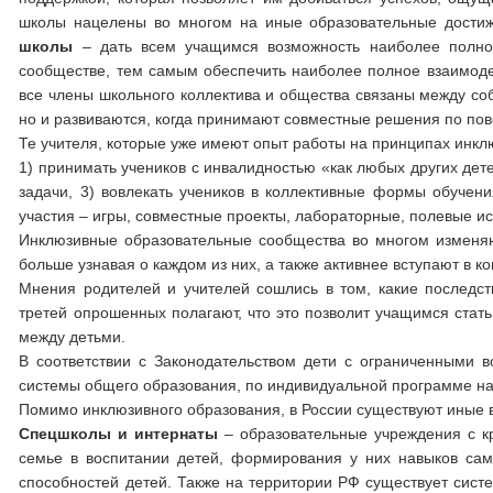
школы нацелены во многом на иные образовательные достиж
школы
– дать всем учащимся возможность наиболее полноц
сообществе, тем самым обеспечить наиболее полное взаимодей
все члены школьного коллектива и общест­ва связаны между со
но и развиваются, когда принимают совместные решения по пов
Те учителя, которые уже имеют опыт работы на принципах инкл
1) принимать учеников с инва­лидностью «как любых других дете
задачи, 3) вовлекать учеников в коллективные формы обучения
участия – игры, совместные проекты, лабораторные, полевые ис
Инклюзивные образовательные сообщества во многом изменяют
больше узнавая о каждом из них, а также активнее вступают в 
Мнения родителей и учителей сошлись в том, какие последст
третей опрошенных полагают, что это позволит учащимся стат
между детьми.
В соответствии с Законодательством дети с ограниченными в
системы общего образования, по индивидуальной программе на
Помимо инклюзивного образования, в России существуют иные 
Спецшколы и интернаты
– образовательные учреждения с к
семье в воспитании детей, формирования у них навыков сам
способностей детей. Также на территории РФ существует сист