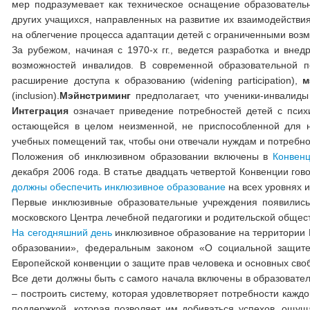
мер подразумевает как техническое оснащение образовательн
других учащихся, направленных на развитие их взаимодейств
на облегчение процесса адаптации детей с ограниченными воз
За рубежом, начиная с 1970-х гг., ведется разработка и вн
возможностей инвалидов. В современной образовательной п
расширение доступа к образованию (widening participation),
м
(inclusion).
Мэйнстриминг
предполагает, что ученики-инвалид
Интеграция
означает приведение потребностей детей с псих
остающейся в целом неизменной, не приспособленной для 
учебных помещений так, чтобы они отвечали нуждам и потребно
Положения об инклюзивном образовании включены в
Конвен
декабря 2006 года. В статье двадцать четвертой Конвенции гов
должны обеспечить инклюзивное образование
на всех уровнях и
Первые инклюзивные образовательные учреждения появились 
московского Центра лечебной педагогики и родительской общес
На сегодняшний день
инклюзивное образование на территории 
образовании», федеральным законом «О социальной защит
Европейской конвенции о защите прав человека и основных сво
Все дети должны быть с самого начала включены в образовате
– построить систему, кото­рая удовлетворяет потребности кажд
поддержкой, которая позволяет им добиваться ус­пехов, ощущ