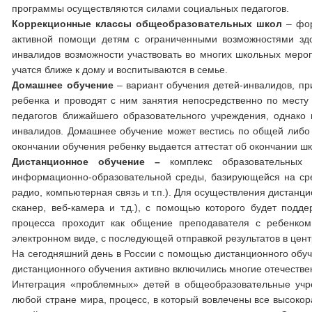
программы осуществляются силами социальных педагогов.
Коррекционные классы общеобразовательных школ
– фор
активной помощи детям с ограниченными возможностями здо
инвалидов возможности участвовать во многих школьных меропр
учатся ближе к дому и воспитываются в семье.
Домашнее обучение
– вариант обучения детей-инвалидов, пр
ребенка и проводят с ним занятия непосредственно по месту 
педагогов ближайшего образовательного учреждения, однако
инвалидов. Домашнее обучение может вестись по общей либо 
окончании обучения ребенку выдается аттестат об окончании ш
Дистанционное обучение –
комплекс образовательных
информационно-образовательной среды, базирующейся на сре
радио, компьютерная связь и т.п.). Для осуществления дистан
сканер, веб-камера и т.д.), с помощью которого будет подд
процесса проходит как общение преподавателя с ребенко
электронном виде, с последующей отправкой результатов в цен
На сегодняшний день в России с помощью дистанционного обуч
дистанционного обучения активно включились многие отечестве
Интеграция «проблемных» детей в общеобразовательные учр
любой стране мира, процесс, в который вовлечены все высокор