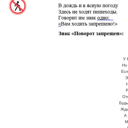
У 
Но
Есл
Э
Р
От
Будь
Жди
А 
М