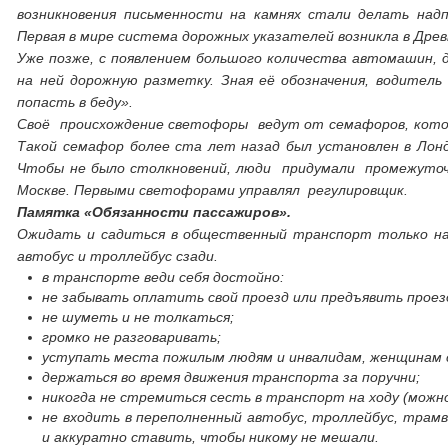
возникновения письменности на камнях стали делать надп
Первая в мире система дорожных указателей возникла в Древнем
Уже позже, с появлением большого количества автомашин, 
на ней дорожную разметку. Зная её обозначения, водитель
попасть в беду».
Своё происхождение светофоры ведут от семафоров, которы
Такой семафор более ста лет назад был установлен в Лонд
Чтобы не было столкновений, люди придумали промежуточн
Москве. Первыми светофорами управлял регулировщик.
Памятка «Обязанности пассажиров».
Ожидать и садиться в общественный транспорт только на 
автобус и троллейбус сзади.
в транспорте веди себя достойно:
не забывать оплатить свой проезд или предъявить проез
не шуметь и не толкаться;
громко не разговаривать;
уступать места пожилым людям и инвалидам, женщинам 
держаться во время движения транспорта за поручни;
никогда не стремиться сесть в транспорт на ходу (можно
не входить в переполненный автобус, троллейбус, трам
и аккуратно ставить, чтобы никому не мешали.