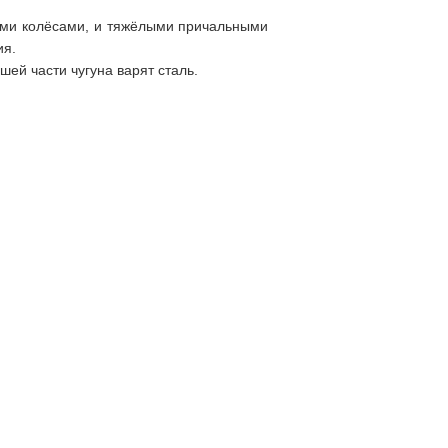
нными колёсами, и тяжёлыми причальными
ия.
шей части чугуна варят сталь.