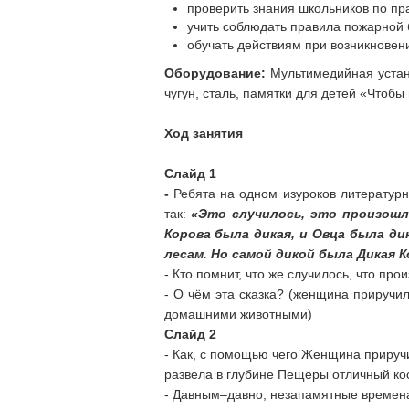
проверить знания школьников по пр
учить соблюдать правила пожарной 
обучать действиям при возникновен
Оборудование:
Мультимедийная уста
чугун, сталь, памятки для детей «Чтобы
Ход занятия
Слайд 1
-
Ребята на одном изуроков литературн
так:
«Это случилось, это произошл
Корова была дикая, и Овца была ди
лесам. Но самой дикой была Дикая Ко
- Кто помнит, что же случилось, что про
- О чём эта сказка? (женщина приручи
домашними животными)
Слайд 2
- Как, с помощью чего Женщина приру
развела в глубине Пещеры отличный ко
- Давным–давно, незапамятные времена,