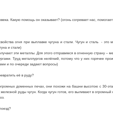
овека. Какую помощь он оказывает? (огонь согревает нас, помогае
войства огня при выплавке чугуна и стали. Чугун и сталь - это
уна и стали)
получают эти металлы. Для этого отправимся в огненную страну – 
гами. Труд металлургов нелёгкий, потому что у них горячее прои
сами и по очереди задают вопросы)
ревратить её в руду?
 огромных доменных печах, они похожи на башни высотою с 30-эта
елезной руды чугун. Когда чугун готов, его выливают в огромный 
оз.
поезд?