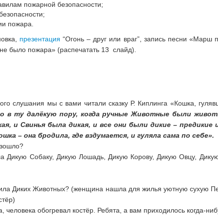
авилам пожарной безопасности;
безопасности;
ии пожара.
новка,
презентация
“Огонь – друг или враг”, запись песни «Марш 
 не было пожара» (распечатать 13 слайд).
ого слушания мы с вами читали сказку Р. Киплинга «Кошка, гуляв
о в ту далёкую пору, когда ручные Животные были живот
кая, и Свинья была дикая, и все они были дикие – предикие
шка – она бродила, где вздумается, и гуляла сама по себе».
изошло?
ла Дикую Собаку, Дикую Лошадь, Дикую Корову, Дикую Овцу, Дикую
чила Диких Животных? (женщина нашла для жилья уютную сухую Пе
стёр)
 человека обогревал костёр. Ребята, а вам приходилось когда-нибу