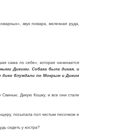
пожарных», звук пожара, железная руда,
шая сама по себе», которая начинается
ными Дикими. Собака была дикая, и
 и дико блуждали по Мокрым и Диким
 Свинью, Дикую Кошку, и все они стали
щеру, посыпала пол чистым песочком и
дь сидеть у костра?