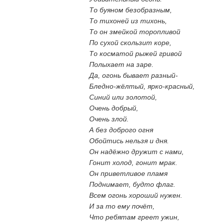
То буяном безобразным,
То тихоней из тихонь,
То он змейкой торопливой
По сухой скользит коре,
То косматой рыжей гривой
Полыхает на заре.
Да, огонь бывает разный-
Бледно-жёлтый, ярко-красный,
Синий или золотой,
Очень добрый,
Очень злой.
А без доброго огня
Обойтись нельзя и дня.
Он надёжно дружит с нами,
Гонит холод, гонит мрак.
Он приветливое пламя
Поднимает, будто флаг.
Всем огонь хороший нужен.
И за то ему почёт,
Что ребятам греет ужин,