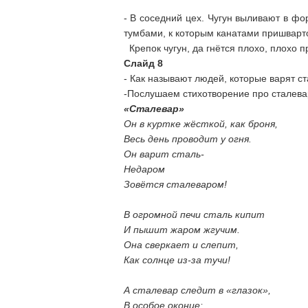
- В соседний цех. Чугун выливают в фо
тумбами, к которым канатами пришварто
Крепок чугун, да гнётся плохо, плохо п
Слайд 8
- Как называют людей, которые варят ст
-Послушаем стихотворение про сталевар
«Сталевар»
Он в куртке жёсткой, как броня,
Весь день проводит у огня.
Он варит сталь-
Недаром
Зовётся сталеваром!
В огромной печи сталь кипит
И пышит жаром жгучим.
Она сверкает и слепит,
Как солнце из-за тучи!
А сталевар следит в «глазок»,
В особое оконце: