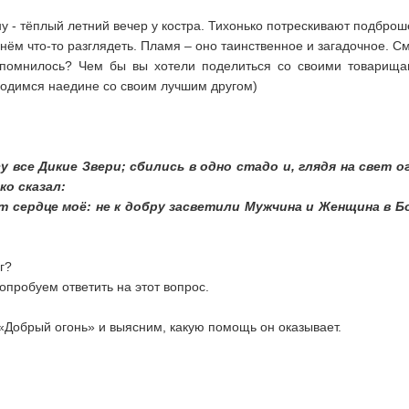
у - тёплый летний вечер у костра. Тихонько потрескивают подброше
нём что-то разглядеть. Пламя – оно таинственное и загадочное. С
вспомнилось? Чем бы вы хотели поделиться со своими товарища
ходимся наедине со своим лучшим другом)
 все Дикие Звери; сбились в одно стадо и, глядя на свет ог
ко сказал:
ует сердце моё: не к добру засветили Мужчина и Женщина в
г?
опробуем ответить на этот вопрос.
«Добрый огонь» и выясним, какую помощь он оказывает.