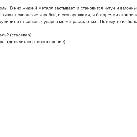
рмы. В них жидкий металл застывает, и становится чугун и ваго
вывают океанские корабли, и сковородками, и батареями отоплен
ружинит и от сильных ударов может расколоться. Потому-то из боль
аль? (сталевар)
а. (дети читают стихотворение)