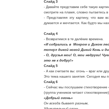
Слайд 3
- Давайте представим себе такую картин
смотрите на пламя, словно пытаетесь в 
- Представляя эту картину, что вам 
думается и мечтается. Как будто мы на
Слайд 4
- Возвратимся в те далёкие времена.
«И собрались в Мокром и Диком лесу
топнул дикой ногой Дикий Конь и ди
- О, друзья мои! О, мои недруги! Ч
это не к добру!»
Слайд 5
- А как считаете вы: огонь – враг или дру
Это тема нашего занятия. Сегодня мы п
Слайд 6
- Сейчас мы послушаем стихотворение 
(группа учеников читают стихотворение)
«Добрый огонь»
Он всегда бывает разным,
Удивительный огонь.