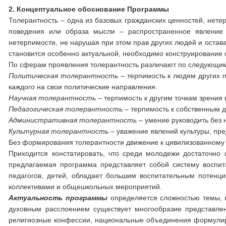
2. Концептуальное обоснование Программы
Толерантность – одна из базовых гражданских ценностей, нете
поведения или образа мысли – распространенное явление
нетерпимости, не нарушая при этом прав других людей и оста
становится особенно актуальной, необходимо конструирование
По сферам проявления толерантность различают по следующи
Политическая толерантность
– терпимость к людям других п
каждого на свои политические направления.
Научная толерантность
– терпимость к другим точкам зрения
Педагогическая толерантность –
терпимость к собственным д
Административная толерантность –
умение руководить без 
Культурная толерантность –
уважение явлений культуры, пр
Без формирования толерантности движение к цивилизованному
Приходится констатировать, что среди молодежи достаточно 
предлагаемая программа представляет собой систему воспита
педагогов, детей, обладает большим воспитательным потенц
коллективами и общешкольных мероприятий.
Актуальность программы
определяется сложностью темы, п
духовным расслоением существует многообразие представлен
религиозные конфессии, национальные объединения формулиру