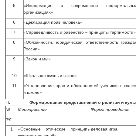
5
«Информация о современных неформальны
организациях»
6
«Декларация прав человека»
7
«Справедливость и равенство – принципы терпимости»
8
«Обязанности, юридическая ответственность гражда
России»
9
«Закон и мы»
10
«Школьная жизнь и закон»
11
«Установление прав и обязанностей учеников в класс
и школе»
II.
Формирование представлений о религии и куль
№
Мероприятие
Форма проведения
п/п
1
«Основные этические принципы
деловая игра
взаимоотношений»