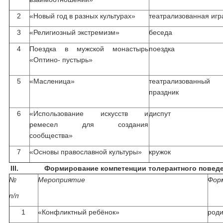
2
«Новый год в разных культурах»
театрализованная игр
3
«Религиозный экстремизм»
беседа
4
Поездка в мужской монастырь
поездка
«Оптино- пустырь»
5
«Масленица»
театрализованный
праздник
6
«Использование искусств и
диспут
ремесел для создания
сообщества»
7
«Основы православной культуры»
кружок
III.
Формирование компетенции толерантного повед
№
Мероприятие
Фор
п/п
1
«Конфликтный ребёнок»
роди