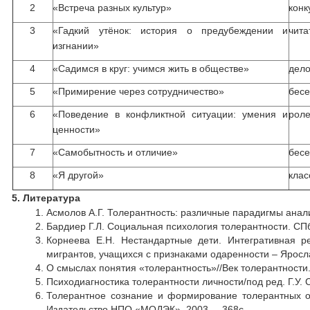
2
«Встреча разных культур»
конк
3
«Гадкий утёнок: история о предубеждении и
чита
изгнании»
4
«Садимся в круг: учимся жить в обществе»
дело
5
«Примирение через сотрудничество»
бес
6
«Поведение в конфликтной ситуации: умения и
роле
ценности»
7
«Самобытность и отличие»
бес
8
«Я другой»
клас
5. Литература
Асмолов А.Г. Толерантность: различные парадигмы анали
Бардиер Г.Л. Социальная психология толерантности. СПб.
Корнеева Е.Н. Нестандартные дети. Интегративная р
мигрантов, учащихся с признаками одаренности – Яросла
О смыслах понятия «толерантность»//Век толерантности.
Психодиагностика толерантности личности/под ред. Г.У. 
Толерантное сознание и формирование толерантных отно
Издательство НПО «МОДЭК», 2003. – 368с.