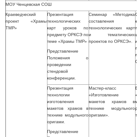
МОУ Ченцевская СОШ
Краеведческий
Презентация
Семинар «Методика
проект «Храмы
технологических
составления
ТМР»
карт уроков по
технологических карт
предмету ОРКСЭ по
и тематических
теме «Храмы ТМР»
проектов по ОРКСЭ».
Представление
Положения о
проведении
стендовой
конференции.
Презентация
Мастер-класс
технологии
«Изготовление
изготовления
макетов храмов в
макетов храмов в
технике модульного
технике модульного
оригами».
оригами.
Представление