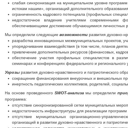
слабая синхронизация на муниципальном уровне программ 
истокам нашим», организаций дополнительного образования
ограниченность кадрового потенциала (профильных специал
недостаточное владение учителями современными фо
обеспечивающими достижение обучающимися личностных р
Мы определили следующие
возможности
развития духовно-нр
разработка инновационных межмуниципальных проектов, уча
упорядочивание взаимодействия (в том числе, планов деяте
привлечение дополнительных ресурсов (финансовых, кадров
обеспечение участия профильных специалистов в разли
семинарах и конференциях федерального и регионального у
Угрозы
развития духовно-нравственного и патриотического обр
сокращение финансирования внеурочных и внешкольных про
инертность педагогических коллективов, родителей, социал
На основе проведенного
SWOT
-анализа
мы определили
прио
программа:
отсутствие синхронизированной сетки муниципальных мероп
недостаточность инфраструктуры для реализации программ и
отсутствие муниципальных организационно-управленче
организаций в развитии духовно-нравственного и патриотиче