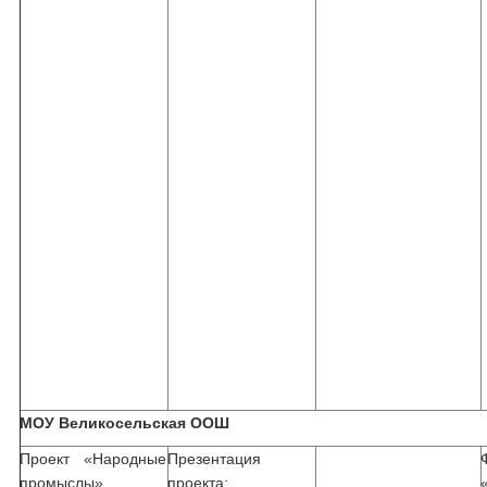
МОУ Великосельская ООШ
Проект «Народные
Презентация
промыслы»
проекта: