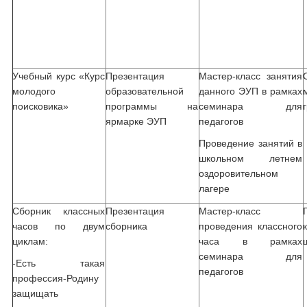
Учебный курс «Курс
Презентация
Мастер-класс занятия
молодого
образовательной
данного ЭУП в рамках
поисковика»
программы на
семинара для
ярмарке ЭУП
педагогов
Проведение занятий в
школьном летнем
оздоровительном
лагере
Сборник классных
Презентация
Мастер-класс
часов по двум
сборника
проведения классного
циклам:
часа в рамках
семинара для
-Есть такая
педагогов
профессия-Родину
защищать