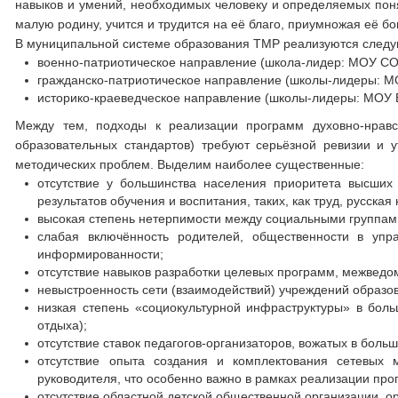
навыков и умений, необходимых человеку и определяемых понят
малую родину, учится и трудится на её благо, приумножая её бог
В муниципальной системе образования ТМР реализуются следую
военно-патриотическое направление (школа-лидер: МОУ С
гражданско-патриотическое направление (школы-лидеры:
историко-краеведческое направление (школы-лидеры: МОУ
Между тем, подходы к реализации программ духовно-нравст
образовательных стандартов) требуют серьёзной ревизии и 
методических проблем. Выделим наиболее существенные:
отсутствие у большинства населения приоритета высших
результатов обучения и воспитания, таких, как труд, русска
высокая степень нетерпимости между социальными группами
слабая включённость родителей, общественности в упр
информированности;
отсутствие навыков разработки целевых программ, межведо
невыстроенность сети (взаимодействий) учреждений образов
низкая степень «социокультурной инфраструктуры» в боль
отдыха);
отсутствие ставок педагогов-организаторов, вожатых в боль
отсутствие опыта создания и комплектования сетевых м
руководителя, что особенно важно в рамках реализации про
отсутствие областной детской общественной организации, 