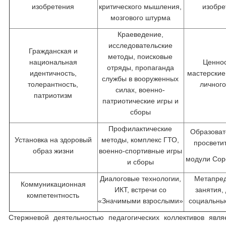
изобретения
критического мышления,
изобре
мозгового штурма
Краеведение,
исследовательские
Гражданская и
методы, поисковые
национальная
Ценно
отряды, пропаганда
идентичность,
мастерские
службы в вооруженных
толерантность,
личного
силах, военно-
патриотизм
патриотические игры и
сборы
Профилактические
Образоват
Установка на здоровый
методы, комплекс ГТО,
просвети
образ жизни
военно-спортивные игры
модули Сор
и сборы
Диалоговые технологии,
Метапре
Коммуникационная
ИКТ, встречи со
занятия,
компетентность
«Значимыми взрослыми»
социальны
Стержневой деятельностью педагогических коллективов явля