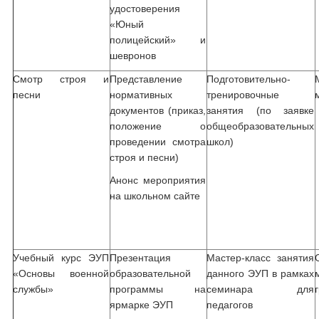
удостоверения
«Юный
полицейский» и
шевронов
Смотр строя и
Представление
Подготовительно-
песни
нормативных
тренировочные
документов (приказ,
занятия (по заявке
положение о
общеобразовательных
проведении смотра
школ)
строя и песни)
Анонс мероприятия
на школьном сайте
Учебный курс ЭУП
Презентация
Мастер-класс занятия
«Основы военной
образовательной
данного ЭУП в рамках
службы»
программы на
семинара для
ярмарке ЭУП
педагогов