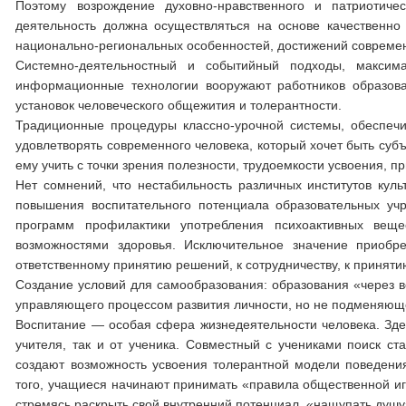
Поэтому возрождение духовно-нравственного и патриотиче
деятельность должна осуществляться на основе качественно 
национально-региональных особенностей, достижений современ
Системно-деятельностный и событийный подходы, максим
информационные технологии вооружают работников образов
установок человеческого общежития и толерантности.
Традиционные процедуры классно-урочной системы, обеспеч
удовлетворять современного человека, который хочет быть субъ
ему учить с точки зрения полезности, трудоемкости усвоения, п
Нет сомнений, что нестабильность различных институтов кул
повышения воспитательного потенциала образовательных учр
программ профилактики употребления психоактивных вещ
возможностями здоровья. Исключительное значение приобр
ответственному принятию решений, к сотрудничеству, к приняти
Создание условий для самообразования: образования «через вс
управляющего процессом развития личности, но не подменяюще
Воспитание — особая сфера жизнедеятельности человека. Здес
учителя, так и от ученика. Совместный с учениками поиск с
создают возможность усвоения толерантной модели поведения
того, учащиеся начинают принимать «правила общественной иг
стремясь раскрыть свой внутренний потенциал, «нащупать душу