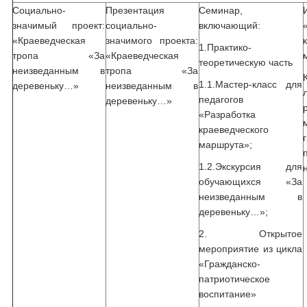
Социально-
Презентация
Семинар,
значимый проект:
социально-
включающий:
«Краеведческая
значимого проекта:
1.Практико-
тропа «За
«Краеведческая
теоретическую часть
неизведанным в
тропа «За
1.1.Мастер-класс для
деревеньку…»
неизведанным в
педагогов
деревеньку…»
«Разработка
краеведческого
маршрута»;
1.2.Экскурсия для
обучающихся «За
неизведанным в
деревеньку…»;
2. Открытое
мероприятие из цикла
«Гражданско-
патриотическое
воспитание»