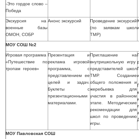
-Это гордое слово –
Победа
Экскурсия на
Анонс экскурсий
Проведение экскурсий
военные базы
(по заявкам школ
ОМОН, СОБР
ТМР)
МОУ СОШ №2
Игровая программа
Презентация и
Приглашение на
«Путешествие по
реклама игровой
внутришкольную игру
тропам героев»
программа, с
представителей школ
представлением ее
ТМР. Создание
целей и задач.
общего положения и
Буклеты с
жеребьевка для
презентационными
участия в районном
материалами.
этапе. Методические
рекомендации для
школ по проведению
игры.
МОУ Павловская СОШ