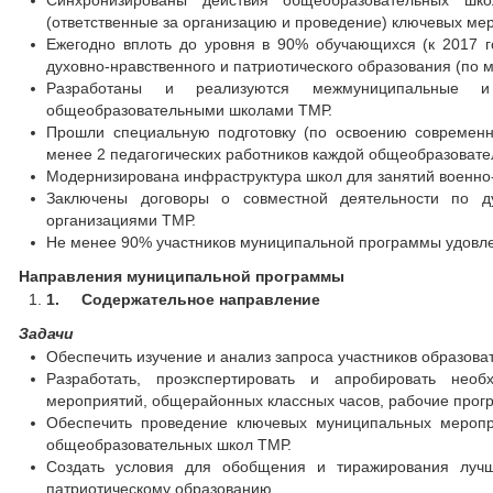
Синхронизированы действия общеобразовательных шк
(ответственные за организацию и проведение) ключевых ме
Ежегодно вплоть до уровня в 90% обучающихся (к 2017 г
духовно-нравственного и патриотического образования (по
Разработаны и реализуются межмуниципальные и 
общеобразовательными школами ТМР.
Прошли специальную подготовку (по освоению современн
менее 2 педагогических работников каждой общеобразоват
Модернизирована инфраструктура школ для занятий военно-
Заключены договоры о совместной деятельности по ду
организациями ТМР.
Не менее 90% участников муниципальной программы удовле
Направления муниципальной программы
1.
Содержательное направление
Задачи
Обеспечить изучение и анализ запроса участников образова
Разработать, проэкспертировать и апробировать нео
мероприятий, общерайонных классных часов, рабочие прогр
Обеспечить проведение ключевых муниципальных меропри
общеобразовательных школ ТМР.
Создать условия для обобщения и тиражирования лучши
патриотическому образованию.