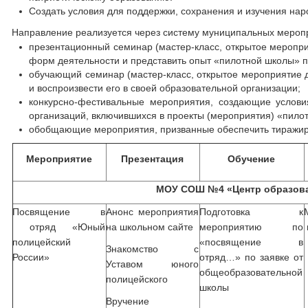
Создать условия для поддержки, сохранения и изучения на
Направление реализуется через систему муниципальных меропр
презентационный семинар (мастер-класс, открытое меропри
форм деятельности и представить опыт «пилотной школы» п
обучающий семинар (мастер-класс, открытое мероприятие д
и воспроизвести его в своей образовательной организации;
конкурсно-фестивальные мероприятия, создающие услови
организаций, включившихся в проекты (мероприятия) «пило
обобщающие мероприятия, призванные обеспечить тиражир
Мероприятие
Презентация
Обучение
МОУ СОШ №4 «Центр образов
Посвящение в
Анонс мероприятия
Подготовка к
отряд «Юный
на школьном сайте
мероприятию по
полицейский
«посвящение в
Знакомство с
России»
отряд…» по заявке от
Уставом юного
общеобразовательной
полицейского
школы
Вручение