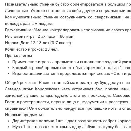
Познавательные: Умение быстро ориентироваться в большом п
Личностные: Умение соотносить с себя другими социальными рол
Коммуникативные: Умение сотрудничать со сверстниками, не
подход к разным людям.
Регулятивные: Умение контролировать использование своего вр
Регламент игры: 2 ак.часа = 80 мин.
Игроки: Дети 12-13 лет (6-7 класс).
Количество игроков: 13 чел.
Правила игры:
Применение игровых предметов и выполнение заданий учиты
Каждый игровой предмет может быть применён только 1 раз 
Игра останавливается и продолжается при словах «Стоп игра
Общий реквизит: Распечатанный материал, ноутбук, доступ в ин
Легенда игры: Королевская чета устраивает бал: приглашены г
зрителей лучшие танцы, однако этого не происходит. Соверше
Гости в растерянности, первые лица в недоумении и рассержены.
справиться! Они обязательно найдут все пропавшие ноты и спасу
Игровые предметы:
Дирижёрская палочка 1шт – даёт возможность собрать оркес
Муза 1шт – позволяет открыть одну любую шкатулку без вып