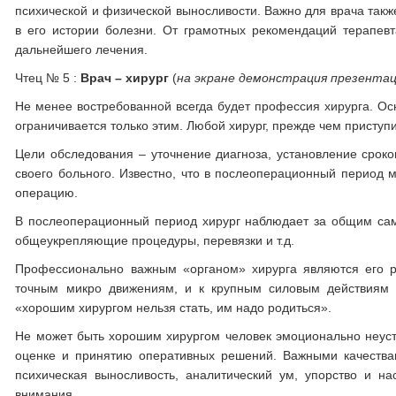
психической и физической выносливости. Важно для врача такж
в его истории болезни. От грамотных рекомендаций терапевт
дальнейшего лечения.
Чтец № 5 :
Врач – хирург
(
на экране демонстрация презента
Не менее востребованной всегда будет профессия хирурга. Осн
ограничивается только этим. Любой хирург, прежде чем приступи
Цели обследования – уточнение диагноза, установление сроко
своего больного. Известно, что в послеоперационный период
операцию.
В послеоперационный период хирург наблюдает за общим сам
общеукрепляющие процедуры, перевязки и т.д.
Профессионально важным «органом» хирурга являются его ру
точным микро движениям, и к крупным силовым действиям (
«хорошим хирургом нельзя стать, им надо родиться».
Не может быть хорошим хирургом человек эмоционально неуст
оценке и принятию оперативных решений. Важными качествам
психическая выносливость, аналитический ум, упорство и на
внимания.