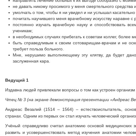
направлять лечение больных к их выгоде сообразно с моим
не давать никому просимого у меня смертельного средства 
умолчать о том, чтобы я ни увидел и ни услышал касательно 
почитать научившего меня врачебному искусству наравне с р
постоянно изучать врачебную науку и способствовать вс
ученикам;
в необходимых случаях прибегать к советам коллег, более 
быть справедливым к своим сотоварищам-врачам и не оско
требует польза больного.
Мне, нерушимо выполняющему эту клятву, да будет дано
заслуженная кара.
Ведущий 1
Издавна людей привлекали вопросы о том как устроен организ
Чтец № 3 (на экране демонстрация презентации
«Андреас Ве
Андреас
Везалий (1514 – 1564) – естествоиспытатель, осно
странах. Одним из первых он стал изучать человеческий органи
Учёный справедливо считал анатомию основой медицинских зн
развить и усовершенствовать метод изучения анатомии челов