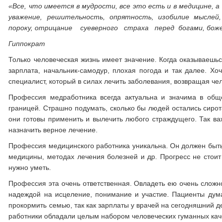
«Все, что имеется в мудрости, все это есть и в медицине, а
уважение, решительность, опрятность, изобилие мыслей
пороку, отрицание суеверного страха перед богами, бож
Гиппократ
Только человеческая жизнь имеет значение. Когда оказываешь
зарплата, начальник-самодур, плохая погода и так далее. Хо
специалист, который в силах лечить заболевания, возвращая че
Профессия медработника всегда актуальна и значима в обще
границей. Страшно подумать, сколько бы людей остались сирот
они готовы применить и вылечить любого страждущего. Так ва
назначить верное лечение.
Профессия медицинского работника уникальна. Он должен быть
медицины, методах лечения болезней и др. Прогресс не стоит
нужно уметь.
Профессия эта очень ответственная. Овладеть ею очень сложно
надеждой на исцеление, понимание и участие. Пациенты дума
прокормить семью, так как зарплаты у врачей на сегодняшний 
работники обладали целым набором человеческих гуманных кач