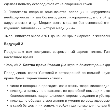
сделает попытку освободиться от не сваренных соков.
У Гиппократа впервые описываются операции и хирургическ
необходимость питать больных, даже лихорадочных, и с этой 
хирургических и т.д. Медики всего мира не без оснований сч
изучению заболеваний, «отцом медицины».
Умер Гиппократ около 370 г. до нашей эры в Лариссе, в Фессали
Ведущий 2
Предлагаем вам послушать современный вариант клятвы Гип
настоящее время.
Чтец № 2.
Клятва врача России
(на экране демонстрация 
Перед лицом своих Учителей и сотоварищей по великой науке
права Врача, торжественно клянусь:
чисто и непорочно проводить свою жизнь, творя милосердие
никогда и никому не отказывать во врачебной помощи и ок
благосостояния, национальности, вероисповедания и убежд
никогда не обращать мои знания и умения во вред здоровью 
в какой бы дом я ни вошел, я войду туда только для пользы 