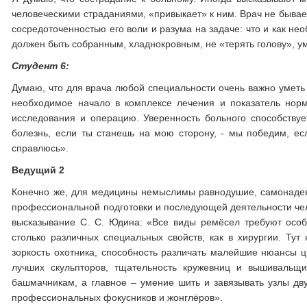
человеческими страданиями, «привыкает» к ним. Врач не бывае
сосредоточенностью его воли и разума на задаче: что и как не
должен быть собранным, хладнокровным, не «терять голову», у
Студент 6:
Думаю, что для врача любой специальности очень важно уметь у
необходимое начало в комплексе лечения и показатель нор
исследования и операцию. Уверенность больного способствуе
болезнь, если ты станешь на мою сторону, - мы победим, ес
справлюсь».
Ведущий 2
Конечно же, для медицины немыслимы равнодушие, самонадеян
профессиональной подготовки и последующей деятельности чело
высказывание С. С. Юдина: «Все виды ремёсел требуют особ
столько различных специальных свойств, как в хирургии. Тут
зоркость охотника, способность различать малейшие нюансы цв
лучших скульпторов, тщательность кружевниц и вышивальщ
башмачникам, а главное – умение шить и завязывать узлы дву
профессиональных фокусников и жонглёров».