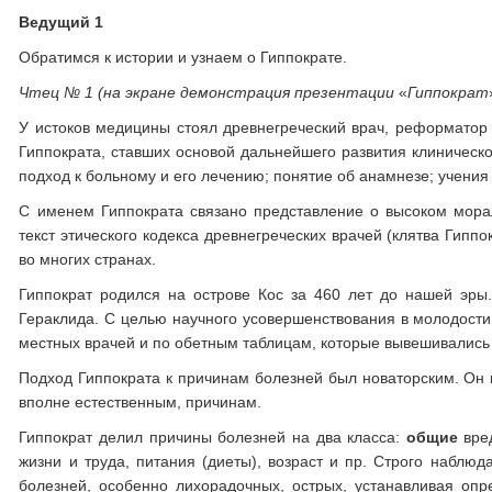
Ведущий 1
Обратимся к истории и узнаем о Гиппократе.
Чтец № 1 (на экране демонстрация презентации
«
Гиппократ
У истоков медицины стоял древнегреческий врач, реформато
Гиппократа, ставших основой дальнейшего развития клиническ
подход к больному и его лечению; понятие об анамнезе; учения 
С именем Гиппократа связано представление о высоком морал
текст этического кодекса древнегреческих врачей (клятва Гипп
во многих странах.
Гиппократ родился на острове Кос за 460 лет до нашей эры
Гераклида. С целью научного усовершенствования в молодости 
местных врачей и по обетным таблицам, которые вывешивались 
Подход Гиппократа к причинам болезней был новаторским. Он 
вполне естественным, причинам.
Гиппократ делил причины болезней на два класса:
общие
вре
жизни и труда, питания (диеты), возраст и пр. Строго наблю
болезней, особенно лихорадочных, острых, устанавливая опр