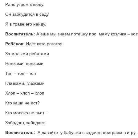
Рано утром отведу.
Он заблудится в саду
Я в траве его найду.
Воспитатель:
А ещё мы знаем потешку про маму козлика – коз
Ребёнок:
Идёт коза рогатая
За малыми ребятами
Ножками, ножками
Топ – топ – топ
Глазками, глазками
Хлоп – хлоп – хлоп
Кто каши не ест?
Кто молоко не пьет –
Забодает, забодает.
Воспитатель:
А давайте у бабушки в садочке поиграем в игру.