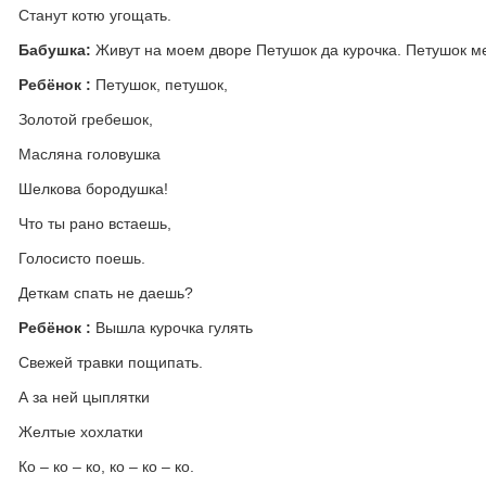
Станут котю угощать.
Бабушка:
Живут на моем дворе Петушок да курочка. Петушок мен
Ребёнок :
Петушок, петушок,
Золотой гребешок,
Масляна головушка
Шелкова бородушка!
Что ты рано встаешь,
Голосисто поешь.
Деткам спать не даешь?
Ребёнок :
Вышла курочка гулять
Свежей травки пощипать.
А за ней цыплятки
Желтые хохлатки
Ко – ко – ко, ко – ко – ко.