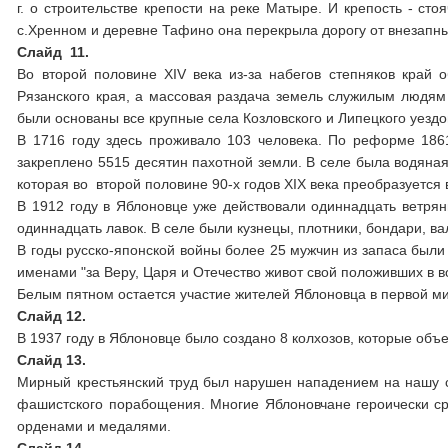
г. о строительстве крепости на реке Матыре. И крепость - ст
с.Хренном и деревне Тафино она перекрыла дорогу от внезапны
Слайд 11.
Во второй половине ХIV века из-за набегов степняков край 
Рязанского края, а массовая раздача земель служилым людям и
были основаны все крупные села Козловского и Липецкого уезд
В 1716 году здесь проживало 103 человека. По реформе 186
закреплено 5515 десятин пахотной земли. В селе была водяная
которая во второй половине 90-х годов XIX века преобразуетс
В 1912 году в Яблоновце уже действовали одиннадцать ветря
одиннадцать лавок. В селе были кузнецы, плотники, бондари, ва
В годы русско-японской войны более 25 мужчин из запаса были
именами "за Веру, Царя и Отечество живот свой положивших в во
Белым пятном остается участие жителей Яблоновца в первой м
Слайд 12.
В 1937 году в Яблоновце было создано 8 колхозов, которые объ
Слайд 13.
Мирный крестьянский труд был нарушен нападением на нашу с
фашистского порабощения. Многие Яблоновчане героически с
орденами и медалями.