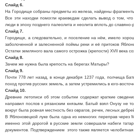
Слайд 6.
На Городище собраны предметы из железа, найдены фрагменты р
Все эти находки помогли краеведам сделать вывод о том, чт
люди в эпоху позднего палеолита и неолита вплоть до славяно-
Слайд 7.
Городище, а следовательно, и поселение на нём, имело хорош
заболоченной и залесненной поймы реки и её притоков Яблонц
Остатки земляного вала самого острожка (крепости) XVII века с
Слайд 8.
Зачем же нужна была крепость на берегах Матыры?
Слайд 9.
Почти 778 лет назад, в конце декабря 1237 года, полчища Бат
поход против русских земель, а затем устремились в юго-восточ
Слайд 10.
Древние летописи об этом событии содержат краткие сведения.
направил послов к рязанским князьям. Батый взял Онузу не то
вокруг была ровная местность без оврагов, речек, лесных дебрей
В Яблоновецкой луке была одна из немногих переправ через Мат
именно этой дорогой в русские земли совершали набеги тата
документов. Подтверждением этого также является челобитная