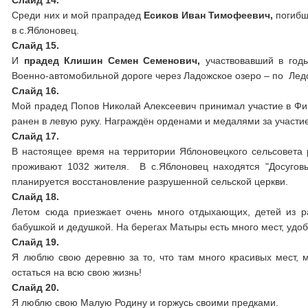
Слайд 14.
Среди них и мой прапрадед
Есиков Иван Тимофеевич,
погибш
в с.Яблоновец.
Слайд 15.
И
прадед Клишин Семен Семенович,
участвовавший в год
Военно-автомобильной дороге через Ладожское озеро – по Лед
Слайд 16.
Мой прадед Попов Николай Алексеевич принимал участие в Фин
ранен в левую руку. Награждён орденами и медалями за участи
Слайд 17.
В настоящее время на территории Яблоновецкого сельсовета р
проживают 1032 жителя. В с.Яблоновец находятся "Досуговый
планируется восстановление разрушенной сельской церкви.
Слайд 18.
Летом сюда приезжает очень много отдыхающих, детей из р
бабушкой и дедушкой. На берегах Матыры есть много мест, удоб
Слайд 19.
Я люблю свою деревню за то, что там много красивых мест, м
остаться на всю свою жизнь!
Слайд 20.
Я люблю свою Малую Родину и горжусь своими предками.