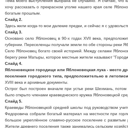
Тема моего выступления выбрана не случайно. Я считаю, что к
хочу рассказать о прекрасном уголке нашего края селе Яблоно
богатым прошлым.
Слайд 2.
Здесь жили когда-то мои далекие предки, и сейчас я с удоволь
Слайд 3.
Основано село Яблоновец в 90-х годах XVII века, предположи
губернии. Переселенцы получали земли по обе стороны реки Я
Село Яблоновец богато своей историей. Между селами Яблонов
берегу реки Матыры, которое местные жители называют "Город
Слайд 4.
Яблоновецкое городище или Яблоновецкая лука - место др
поселения городского типа, предположительно в летописи
XVIII века и архивные документы.
Острог был построен вначале при устье реки Шехмань, потом 
было открыто членами краеведческого кружка Яблоновецкой сре
Слайд 5.
Краеведы Яблоновецкой средней школы под руководством учите
Федоровича собрали богатый материал на местности при горл
большое укреплённое славяно-русское поселение с развитым р
Жители древнего поселения также занимались сельским хозяйст