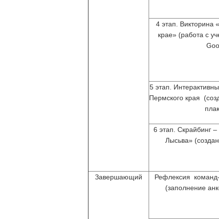
4 этап. Викторина 
крае» (работа с у
Goo
5 этап. Интерактивны
Пермского края (соз
плак
6 этап. Скрайбинг 
Лысьва» (создан
Завершающий
Рефлексия команд-
(заполнение анк