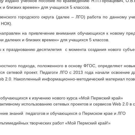
оду издано учебное пособие по краеведению Н.П.Горбацевич, О.В
 и близких времен» для учащихся 5 классов.
венского городского округа (далее – ЛГО) работа по данному уч
 НОК).
направлен на привлечение внимания обучающихся к новому пред
и далеких и близких времен» для учащихся 5 классов.
 к празднованию десятилетия с момента создания нового субъе
ностного подхода, положенного в основу ФГОС, определяют новы
тся сетевой проект. Педагоги ЛГО с 2013 года начали освоение
b 2.0. Накопленный информационно-методический материал позво
и обучающихся к изучению нового курса «Мой Пермский край»
 активному использованию сетевых проектов и сервисов Web 2.0 в 
ение знаний педагогов и обучающихся о Пермском крае и ЛГО
ьтимедийных творческих работ «Мой Пермский край!»