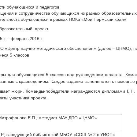
сти обучающихся и педагогов
бщения и сотрудничества обучающихся из разных образовательных
ятельность обучающихся в рамках НОКа «Мой Пермский край»
бразовательный проект
 г. – февраль 2016 г.
 «Центр научно-методического обеспечения» (далее – ЦНМО), пе
еся 5 классов
гры для обучающихся 5 классов под руководством педагога. Коман
язанные с краеведением. Каждое задание выполняется с помощью 
вает жюри. Команды-победители награждаются дипломами I, II, 
аты участника проекта.
Митрофанова Е.П., методист МАУ ДПО «ЦНМО»
.Р., заведующий библиотекой МБОУ «СОШ № 2 с УИОП»