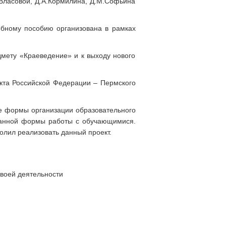
.Власовой, Д.А.Кормилина, Д.М.Софьина
ебному пособию организована в рамках
мету «Краеведение» и к выходу нового
кта Российской Федерации – Пермского
е формы организации образовательного
 данной формы работы с обучающимися.
лил реализовать данный проект.
своей деятельности