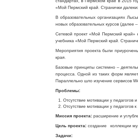
стандартах, в Пермском крае в 2015 г
«Мой Пермский край. Странички далеких
В образовательных организациях Лысь
новых образовательных курсов (далее –
Сетевой проект «Мой Пермский край» 
учебника «Мой Пермский край. Страничк
Мероприятия проекта были приурочены
края.
Базовые принципы системно – деятель
процесса. Одной из таких форм являе
Параллельно шло изучение сервисов We
Проблемы:
Отсутствие мотивации у педагогов 
Отсутствие мотивации у педагогов к
Миссия проекта:
расширение и углубл
Цель проекта:
создание коллекции мул
Задачи: