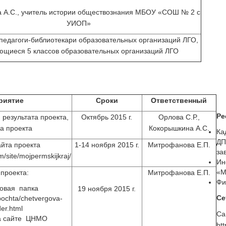
 А.С., учитель истории обществознания МБОУ «СОШ № 2 с
УИОП»
педагоги-библиотекари образовательных организаций ЛГО,
ющиеся 5 классов образовательных организаций ЛГО
риятие
Сроки
Ответственный
Ре
результата проекта,
Октябрь 2015 г.
Орлова С.Р.,
а проекта
Кокорышкина А.С.
Ка
ДП
йта проекта
1-14 ноября 2015 г.
Митрофанова Е.П.
за
m/site/mojpermskijkraj/
Ин
«М
проекта:
Митрофанова Е.П.
Фи
говая папка
19 ноября 2015 г.
Се
/pochta/chetvergova-
der.html
а сайте ЦНМО
htt