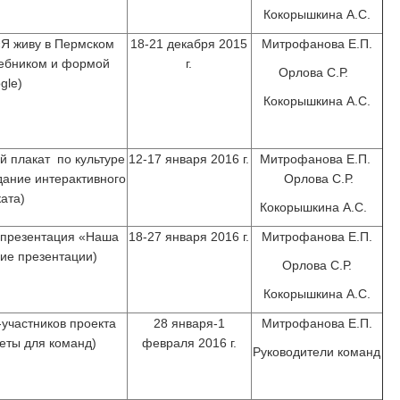
Кокорышкина А.С.
«Я живу в Пермском
18-21 декабря 2015
Митрофанова Е.П.
чебником и формой
г.
Орлова С.Р.
gle)
Кокорышкина А.С.
й плакат по культуре
12-17 января 2016 г.
Митрофанова Е.П.
дание интерактивного
Орлова С.Р.
ата)
Кокорышкина А.С.
– презентация «Наша
18-27 января 2016 г.
Митрофанова Е.П.
ие презентации)
Орлова С.Р.
Кокорышкина А.С.
участников проекта
28 января-1
Митрофанова Е.П.
еты для команд)
февраля 2016 г.
Руководители команд