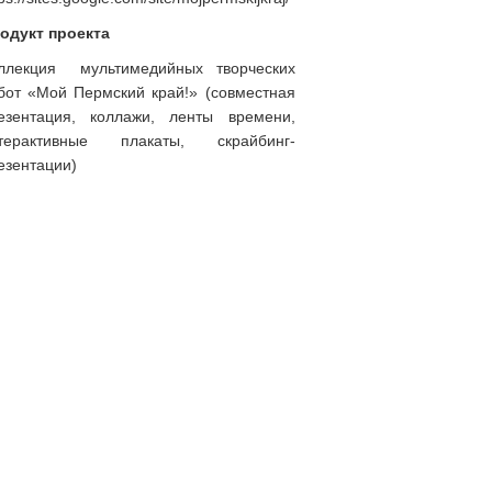
одукт проекта
ллекция мультимедийных творческих
бот «Мой Пермский край!» (совместная
езентация, коллажи, ленты времени,
терактивные плакаты, скрайбинг-
езентации)