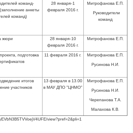
одителей команд-
28 января-1
Митрофанова Е.П.
 (заполнение анкеты
февраля 2016 г.
Руководители
телей команд)
команд
а жюри
28 января-10
Митрофанова Е.П.
февраля 2016 г.
проекта, подготовка
11 февраля 2016 г.
Митрофанова Е.П.
ертификатов
Русинова Н.И.
одведение итогов
13 февраля в 13.00
Митрофанова Е.П.
дение участников
в МАУ ДПО "ЦНМО"
Русинова Н.И.
Черепанова Т.А.
Малахова К.В.
48RyEVbN3B5TVVoejV4UFE/view?pref=2&pli=1