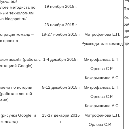
/lysva.biz/
19 ноября 2015 г.
логе методиста по
Пр
ным технологиям
Ко
sva.blogspot.ru/
ра
23 ноября 2015 г.
пр
страция команд –
19-27 ноября 2015 г.
Митрофанова Е.П.
ин
в проекта
пр
Руководители команд
акомимся!» (работа с
1-4 декабря 2015 г
Митрофанова Е.П.,
ентацией Google)
Орлова С.Р.
Кокорышкина А.С.
емени по истории
5-12 декабря 2015 г
Митрофанова Е.П.,
(работа с лентой
Орлова С.Р.
ени)
Кокорышкина А.С.
 (рисунки Google и
13-17 декабря 2015
Митрофанова Е.П.
 коллажа)
г.
Орлова С.Р.