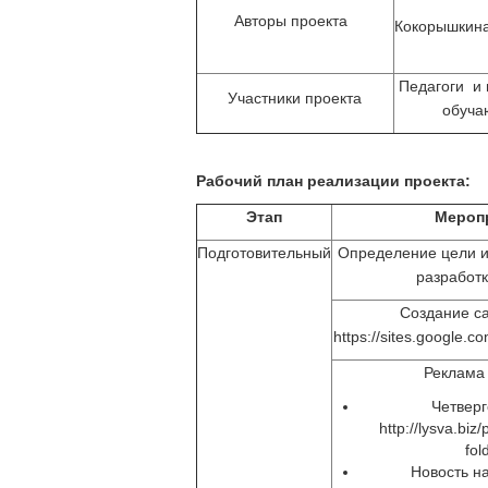
Авторы проекта
Кокорышкина
Педагоги и 
Участники проекта
обуча
Рабочий план реализации проекта:
Этап
Мероп
Подготовительный
Определение цели и 
разработк
Создание са
https://sites.google.co
Реклама 
Четвер
http://lysva.biz
fol
Новость н