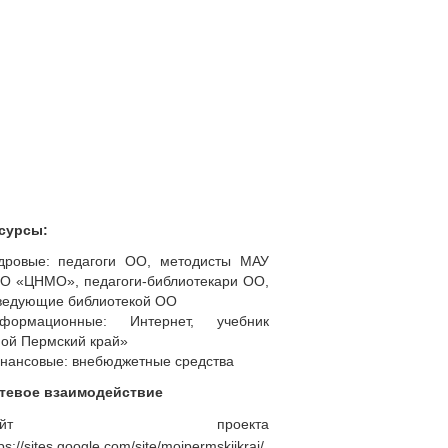
сурсы:
дровые: педагоги ОО, методисты МАУ
О «ЦНМО», педагоги-библиотекари ОО,
ведующие библиотекой ОО
формационные: Интернет, учебник
ой Пермский край»
нансовые: внебюджетные средства
тевое взаимодействие
Сайт проекта
ps://sites.google.com/site/mojpermskijkraj/