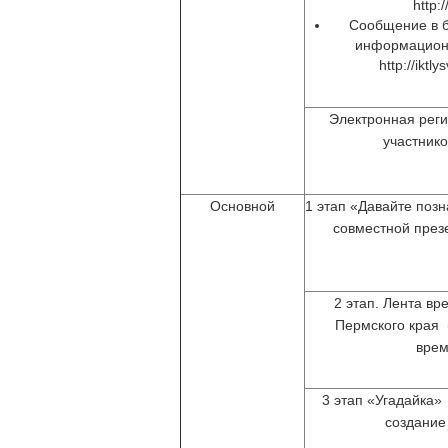
http:/
Сообщение в б
информацион
http://iktly
Электронная реги
участнико
Основной
1 этап «Давайте позн
совместной през
2 этап. Лента вр
Пермского края 
врем
3 этап «Угадайка»
создание