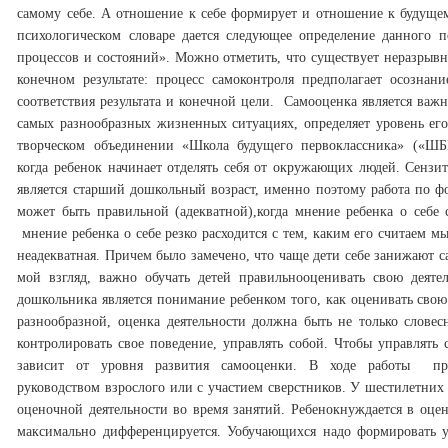
самому себе. А отношение к себе формирует и отношение к будуще
психологическом словаре дается следующее определение данного п
процессов и состояний». Можно отметить, что существует неразрывн
конечном результате: процесс самоконтроля предполагает осозна
соответствия результата и конечной цели.
Самооценка является важн
самых разнообразных жиз­ненных ситуациях, определяет уро­вень ег
творческом объединении «Школа будущего первоклассника» («ШБ
когда ребенок начинает отделять себя от окружающих людей. Сензи
является старший дошкольный возраст, именно поэтому работа по 
может быть правильной (адекватной),когда мнение ребенка о себе 
мнение ребенка о себе резко расходится с тем, ка­ким его считаем 
неадекватная. Причем было замечено, что чаще дети себе занижают с
мой взгляд, важно обучать детей правильнооценивать свою деяте
дошкольника является понимание ребенком того, как оценивать свою
разнообразной, оценка деятельности должна быть не только словес
контролировать свое поведение, управлять собой. Чтобы управлять
зависит от уровня развития самооценки. В ходе работы пр
руководством взрослого или с участием сверстников.
У шестилетних 
оценочной деятельности во время занятий. Ребенокнуждается в оцен
максимально дифференцируется. Уобучающихся надо формировать ум