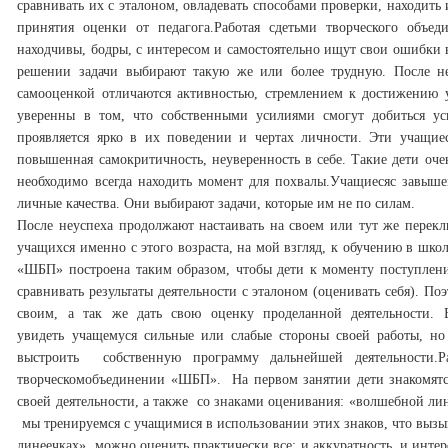
сравнивать их с эталоном, овладевать способами проверки, находит
принятия оценки от педагога.
Работая сдетьми творческого объе
находчивы, бодры, с интересом и самостоятельно ищут свои ошибки 
решении задачи выбирают такую же или более трудную. После не
самооценкой отличаются активностью, стремлением к достижению у
уверенны в том, что собственными усилиями смогут добиться ус
проявляется ярко в их поведении и чертах личности. Эти учащи
повышенная самокритичность, неуверенность в себе. Такие дети оче
необходимо всегда находить момент для похвалы.
Учащиесяс завыше
личные качества. Они выбирают задачи, которые им не по силам.
После неуспеха продолжают настаивать на своем или тут же переклю
учащихся именно с этого возраста, на мой взгляд, к обучению в школе
«ШБП» построена таким образом, чтобы дети к моменту поступления
сравнивать результаты деятельности с эталоном (оценивать себя). П
своим, а так же дать свою оценку проделанной деятельности.
увидеть учащемуся сильные или слабые стороны своей работы, но
выстроить собственную программу дальнейшей деятельности.
Р
творческомобъединении «ШБП». На первом занятии дети знакомятс
своей деятельности, а также со знаками оценивания: «волшебной лин
мы тренируемся с учащимися в использовании этих знаков, что выз
линеечках», можно оценить практически все: и аккуратность, и интер