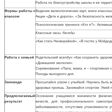
Работа по благоустройству школы и ее террит
Формы работы с
Ведение валеологических карт, книги классны
классом
Акции «Дети и дорога», «За безопасность жиз
Психологические тренинги «Кто я?». Активны
Классные часы, беседы
«Как стать Нехворайкой», «В гостях у Мойдо
Работа с семьей
Родительский всеобуч «Как сохранить здоро
«Домашняя экология».
Соревнования «Папа, мама, я – спортивная 
Походы выходного дня.
Заповеди
Просыпайся утром с улыбкой. Научись быть в
здоровье проешь. Занимайся спортом. Умей п
Предполагаемый
Осознание учащимися значимости физичес
результат
качеств, для профессионального самоопр
заболеваемости, отсутствие утомляемости 