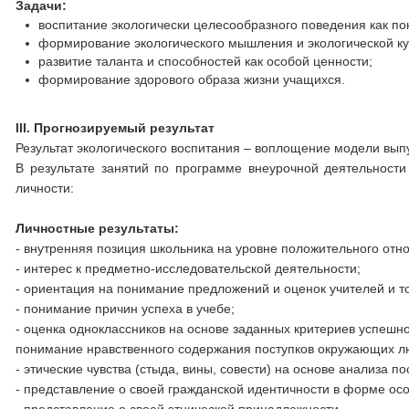
Задачи:
воспитание экологически целесообразного поведения как по
формирование экологического мышления и экологической ку
развитие таланта и способностей как особой ценности;
формирование здорового образа жизни учащихся.
I
II. Прогнозируемый результат
Результат экологического воспитания – воплощение модели вып
В результате занятий по программе внеурочной деятельности
личности:
Личностные результаты:
- внутренняя позиция школь­ника на уровне положительно­го отн
- интерес к предметно-иссле­довательской деятельности;
- ориентация на понимание предложений и оценок учите­лей и 
- понимание причин успеха в учебе;
- оценка одноклассников на основе заданных критериев успешнос
понимание нравственного содержания поступков окру­жающих л
- этические чувства (стыда, вины, совести) на основе ана­лиза п
- представление о своей граж­данской идентичности в фор­ме ос