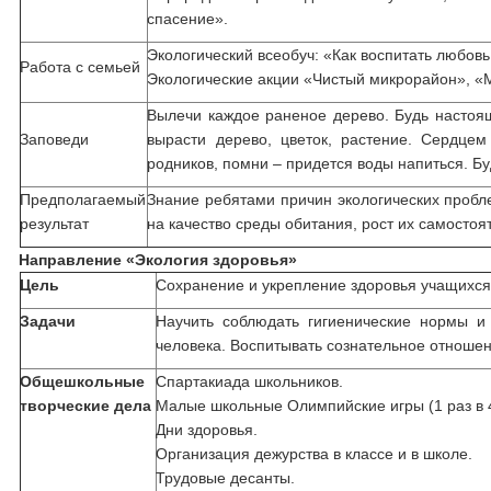
спасение».
Экологический всеобуч: «Как воспитать любовь
Работа с семьей
Экологические акции «Чистый микрорайон», «
Вылечи каждое раненое дерево. Будь настоя
Заповеди
вырасти дерево, цветок, растение. Сердцем
родников, помни – придется воды напиться. Бу
Предполагаемый
Знание ребятами причин экологических пробл
результат
на качество среды обитания, рост их самостоя
Направление «Экология здоровья»
Цель
Сохранение и укрепление здоровья учащихся
Задачи
Научить соблюдать гигиенические нормы и
человека. Воспитывать сознательное отношени
Общешкольные
Спартакиада школьников.
творческие дела
Малые школьные Олимпийские игры (1 раз в 4
Дни здоровья.
Организация дежурства в классе и в школе.
Трудовые десанты.