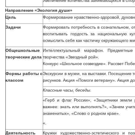
Увеличение количества занимающихся в спор
Направление «Экология души»
Цель
Формирование нравственно-здоровой, духовн
Задачи
Формировать потребность в сознательном, о
воспитывать гордость за национальную ку
осмыслить себя как частичку окружающего ми
Общешкольные
Интеллектуальный марафон. Предметные 
творческие дела
творчества «Звездный рой».
Конкурс «Школьное созвездие». Рассвет Побе
Формы работы с
Экскурсии в музеи, на выставки. Посещение т
классом
рисунков. Акция «Помоги ветерану». Акция д
Классные часы, беседы.
«Герб и флаг России», «Защитники земли 
важнее: знать или выполнять?», «Зачем учи
знаменитых», «Слово о родном крае».
«.
Деятельность
Кружки художественно-эстетического и по