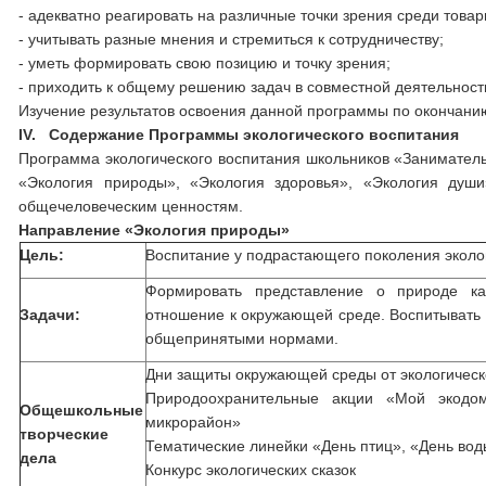
- адекватно реагировать на различные точки зрения среди това
- учитывать разные мнения и стремиться к сотрудничеству;
- уметь формировать свою позицию и точку зрения;
- приходить к общему решению задач в совместной деятельност
Изучение результатов освоения данной программы по окончанию
IV. Содержание Программы экологического воспитания
Программа экологического воспитания школьников «Занимател
«Экология природы», «Экология здоровья», «Экология ду
общечеловеческим ценностям.
Направление «Экология природы»
Цель:
Воспитание у подрастающего поколения эколог
Формировать представление о природе как
Задачи:
отношение к окружающей среде. Воспитывать э
общепринятыми нормами.
Дни защиты окружающей среды от экологическ
Природоохранительные акции «Мой экодом
Общешкольные
микрорайон»
творческие
Тематические линейки «День птиц», «День во
дела
Конкурс экологических сказок