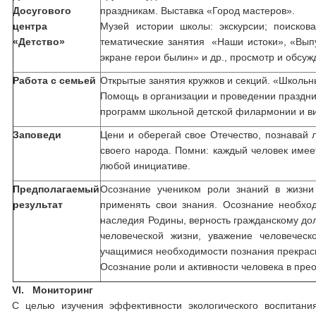
Досугового
праздникам. Выставка «Город мастеров».
центра
Музей истории школы: экскурсии; поисков
«Детство»
тематические занятия «Наши истоки», «Выпу
экране герои былин» и др., просмотр и обсу
Работа с семьей
Открытые занятия кружков и секций. «Школьн
Помощь в организации и проведении праздни
программ школьной детской филармонии и ви
Заповеди
Цени и оберегай свое Отечество, познавай 
своего народа. Помни: каждый человек имеет
любой инициативе.
Предполагаемый
Осознание учеником роли знаний в жизни 
результат
применять свои знания. Осознание необход
наследия Родины, верность гражданскому до
человеческой жизни, уважение человеческ
учащимися необходимости познания прекрас
Осознание роли и активности человека в пр
VI.
Мониторинг
С целью изучения эффективности экологического воспитани