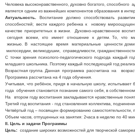
Человека высоконравственного, духовно богатого, способного
является одним из важнейших компонентов образования в интер
Актуальность.
Воспитание должно способствовать развити
способностей; вести каждого ребенка к новому мироощущен
качестве приоритетных в жизни. Духовно-нравственное вос
сегодня всеми, кто имеет отношение к детям. То, что м
жизнью. В настоящее время материальные ценности домин
милосердии, великодушии, справедливости, гражданственности
С точки зрения психолого-педагогического подхода каждый г
младшего школьника. Поэтому каждый последующий год реализ
Возрастная группа. Данная программа рассчитана на возрастные
Программа рассчитана на 4 года обучения.
Учитывая, что ребёнок, придя в начальную школу, испытывает
года обучения становится познание самого себя, в собственно
На втором году воспитания закладываются нравственные понят
Третий год воспитания - год становления коллектива, подчинени
Четвёртый год – посвящен формированию самостоятельности, п
Объем часов, отпущенных на занятия: 2часа в неделю по 40 мин
II. Цель и задачи Программы
Цель:
создание широких возможностей для творческой самореал