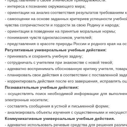
- представление о своей этни­ческой принадлежности.
- интереса к познанию окру­жающего мира;
- ориентации на анализ соот­ветствия результатов требованиям 
- самооценки на основе задан­ных критериев успешности учебно
чувства сопричастности и гордости за свою Родину и народа;
- ориентации в поведении на принятые моральные нормы;
- понимания чувств одноклас­сников, учителей;
- представления о красоте природы России и родного края на о
Регулятивные универсальные учебные действия:
- принимать и сохранять учебную задачу;
- сотрудничать с учителем при знакомстве с новой темой;
- адекватно воспринимать обоснованную критику учителя, товар
- планировать свои действия в соответствии с поставленной зад
- корректировать действия после его завершения, исправлять о
Познавательные учебные действия:
- осуществлять поиск необходимой информации для выполнен
электронные носители;
- составлять сообщения в устной и письменной форме;
- анализировать объекты изучения с существенными и несущес
Коммуникативные универсальные учебные действия.
- адекватно использовать речевые средства для решения разли