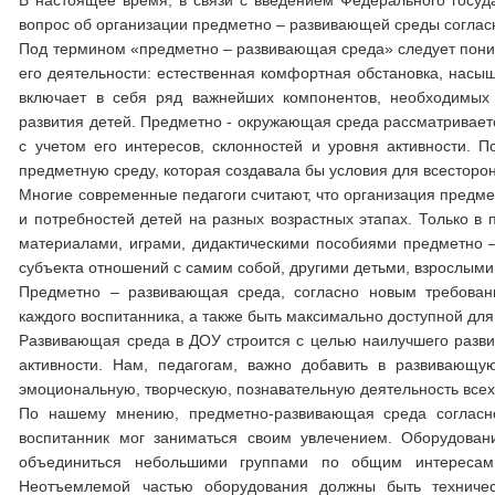
В настоящее время, в связи с введением Федерального госуд
вопрос об организации предметно – развивающей среды соглас
Под термином «предметно – развивающая среда» следует поним
его деятельности: естественная комфортная обстановка, насы
включает в себя ряд важнейших компонентов, необходимых д
развития детей. Предметно - окружающая среда рассматриваетс
с учетом его интересов, склонностей и уровня активности. 
предметную среду, которая создавала бы условия для всесторон
Многие современные педагоги считают, что организация предме
и потребностей детей на разных возрастных этапах. Только 
материалами, играми, дидактическими пособиями предметно –
субъекта отношений с самим собой, другими детьми, взрослыми
Предметно – развивающая среда, согласно новым требовани
каждого воспитанника, а также быть максимально доступной для
Развивающая среда в ДОУ строится с целью наилучшего развит
активности. Нам, педагогам, важно добавить в развивающу
эмоциональную, творческую, познавательную деятельность всех 
По нашему мнению, предметно-развивающая среда согласно
воспитанник мог заниматься своим увлечением. Оборудован
объединиться небольшими группами по общим интересам: 
Неотъемлемой частью оборудования должны быть техничес