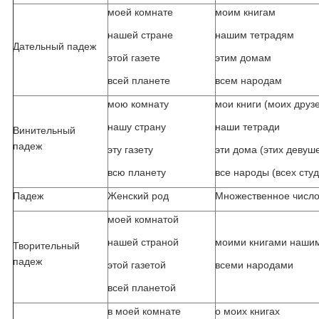
моей комнате
моим книгам
нашей стране
нашим тетрадям
Дательный падеж
этой газете
этим домам
всей планете
всем народам
мою комнату
мои книги (моих друз
нашу страну
наши тетради
Винительный
падеж
эту газету
эти дома (этих девуш
всю планету
все народы (всех сту
Падеж
Женский род
Множественное числ
моей комнатой
нашей страной
моими книгами наши
Творительный
падеж
этой газетой
всеми народами
всей планетой
в моей комнате
о моих книгах