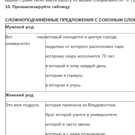
вашей стране легко найти работу по вашей специальности? 6. Г
10.
Проанализируйте таблицу.
СЛОЖНОПОДЧИНЁННЫЕ ПРЕДЛОЖЕНИЯ С СОЮЗНЫМ СЛ
Мужской род
Вот наш
который находится в центре города.
университет,
недалеко от которого расположен парк.
которому скоро исполнится 70 лет.
в который я хожу каждый день.
которым я горжусь.
в котором я учусь.
Женский род
Это моя подруга,
которая приехала из Владивостока.
брат которой учится в университете.
которой я часто звоню.
которую я с вами познакомлю.