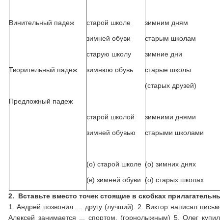
Винительный падеж
старой школе
зимним дням
зимней обуви
старым школам
старую школу
зимние дни
Творительный падеж
зимнюю обувь
старые школы
(старых друзей)
Предложный падеж
старой школой
зимними днями
зимней обувью
старыми школами
(о) старой школе
(о) зимних днях
(в) зимней обуви
(о) старых школах
2.
Вставьте вместо точек стоящие в скобках прилага­тельн
1. Андрей позвонил … другу (лучший). 2. Виктор написал письмо 
Алексей занимается ... спортом. (горнолыжным) 5. Олег купил в