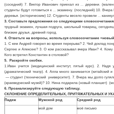
(соседний) 7. Виктор Иванович приехал из ... деревни. (мален
студенты будут готовиться к ... экзамену. (последний) 10. Вчер
деревья. (историческим) 12. Студенты весело провели ... каникул
3.
Составьте предложения со следующими словосочетания
трудный экзамен, лучшая подруга, школьный товарищ, се­годняш
близкие друзья, древний город.
4.
Ответьте на вопросы, используя словосочетание «новый
1. С кем Андрей говорил во время перерыва? 2. Чей доклад по
Сергею и Алексею? 3. О ком рассказывал вчера Иван? 4. Кому 
Кого встретил Константин в столовой?
5.
Раскройте скобки.
1.Иван учится (медицинский институт, пятый курс). 2. Надя 
(драматический театр). 4. Алла много занима­ется (китайский и
— студент (технический университет). 7. Вчера мы долго гуляли
(краеведческий музей)? 10. Нина подарила (новый планшет) (м
6.
Проанализируйте следующую таблицу.
СКЛОНЕНИЕ ОПРЕДЕЛИТЕЛЬНЫХ, ПРИТЯЖАТЕЛЬНЫХ И У
Падеж
Мужской род
Средний род
мой дом
моё письмо