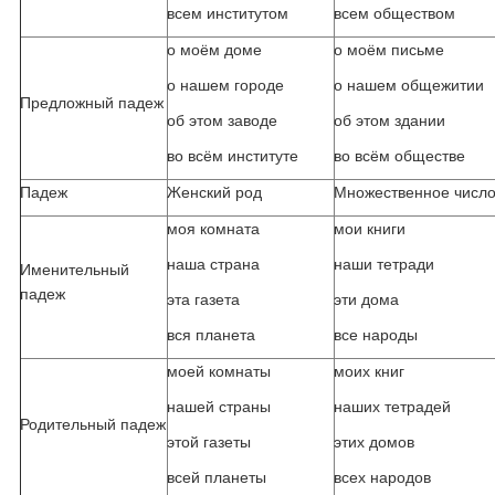
всем институтом
всем обществом
о моём доме
о моём письме
о нашем городе
о нашем общежитии
Предложный падеж
об этом заводе
об этом здании
во всём институте
во всём обществе
Падеж
Женский род
Множественное числ
моя комната
мои книги
наша страна
наши тетради
Именительный
падеж
эта газета
эти дома
вся планета
все народы
моей комнаты
моих книг
нашей страны
наших тетрадей
Родительный падеж
этой газеты
этих домов
всей планеты
всех народов