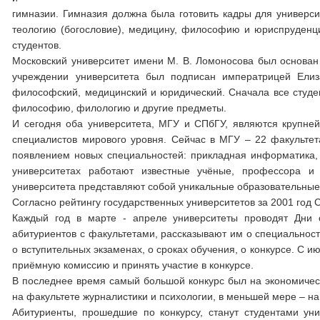
гимназии. Гимназия должна была готовить кадры для универси
теологию (богословие), медицину, философию и юриспруденци
студентов.
Московский университет имени М. В. Ломоносова был основа
учреждении университета был подписан императрицей Елиз
философский, медицинский и юридический. Сначала все студен
философию, филологию и другие предметы.
И сегодня оба университета, МГУ и СПбГУ, являются крупне
специалистов мирового уровня. Сейчас в МГУ – 22 факультета
появлением новых специальностей: прикладная информатика,
университетах работают известные учёные, профессора и
университета представляют собой уникальные образовательные
Согласно рейтингу государственных университетов за 2001 год 
Каждый год в марте - апреле университеты проводят Дни 
абитуриентов с факультетами, рассказывают им о специальност
о вступительных экзаменах, о сроках обучения, о конкурсе. С 
приёмную комиссию и принять участие в конкурсе.
В последнее время самый большой конкурс был на экономичес
на факультете журналистики и психологии, в меньшей мере – н
Абитуриенты, прошедшие по конкурсу, станут студентами ун