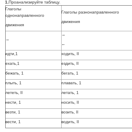
1.
Проанализируйте таблицу.
Глаголы
Глаголы разнонаправленного
однонаправленного
движения
движения
→
→
←
идти,1
ходить, II
ехать,1
ездить, II
бежать, 1
бегать, 1
плыть, 1
плавать, 1
лететь, II
летать, 1
нести, 1
носить, II
везти, 1
возить, II
вести, 1
водить, II