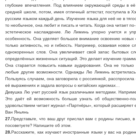
глубокие впечатления. Под влиянием окружающей среды в её 
средней школе, потом, имея отличный аттестат, поступила в Х
русским языком каждый день. Изучение языка для неё не в тягос
то необычное, она любит и писать и читать. Когда она читает по
эстетическое наслаждение. Лю Лиминь упорно учится и упр
особенность. Она уделяет большое внимание освоению новых сл
только активность, но и гибкость. Например, осваивая новое 
однокоренных слов. Она увеличивает свой запас бытовых с
определённых жизненных ситуаций. Это делает изучение грамма
Она старается повысить навыки аудирования. Она не только 
любые другие возможности. Однажды Лю Лиминь встретилась 
Пользуясь случаем, она заговорила с россиянкой, расспросила
её выражениях и задала вопросы о китайских идиомах…
Девушка Лю учит русский язык различными методами. Например
Это даёт ей возможность больше узнать об общественно-пол
удовольствием читает журнал «Партнёры», который расширяет е
Ван Яньянь
27.
Представьте, что ваш друг прислал вам с родины письмо, в 
посоветуете? Напишите об этом.
28.
Расскажите, как изучают иностранные языки у вас на роди