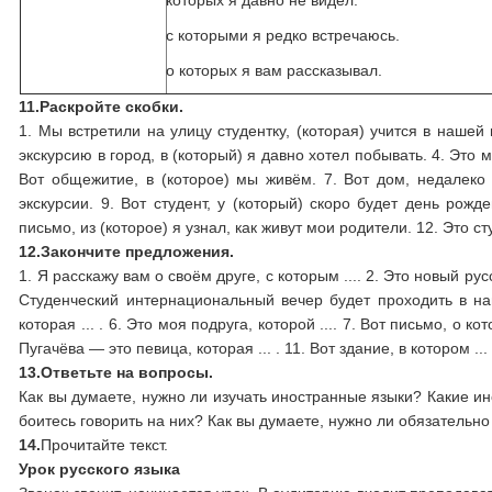
которых я давно не видел.
с которыми я редко встречаюсь.
о которых я вам рассказывал.
11.
Раскройте скобки.
1. Мы встретили на улицу студентку, (которая) учится в нашей 
экскурсию в город, в (который) я давно хотел побывать. 4. Это м
Вот общежитие, в (которое) мы живём. 7. Вот дом, недалеко 
экскурсии. 9. Вот студент, у (который) скоро будет день рож
письмо, из (которое) я узнал, как живут мои родители. 12. Это с
12.
Закончите предложения.
1. Я расскажу вам о своём друге, с которым .... 2. Это новый рус
Студенческий интернациональный вечер будет проходить в наше
которая ... . 6. Это моя подруга, которой .... 7. Вот письмо, о ко
Пугачёва — это певица, которая ... . 11. Вот здание, в котором ... 
13.
Ответьте на вопросы.
Как вы думаете, нужно ли изучать иностранные языки? Какие и
боитесь говорить на них? Как вы думаете, нужно ли обязательно
14.
Прочитайте текст.
Урок русского языка