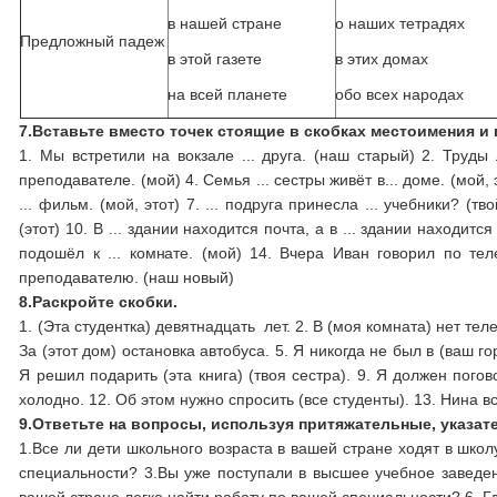
в нашей стране
о наших тетрадях
Предложный падеж
в этой газете
в этих домах
на всей планете
обо всех народах
7.
Вставьте вместо точек стоящие в скобках местоимения и
1. Мы встретили на вокзале ... друга. (наш старый) 2. Труды 
преподавателе. (мой) 4. Семья ... сестры живёт в... доме. (мой, э
... фильм. (мой, этот) 7. ... подруга принесла ... учебники? (тв
(этот) 10. В ... здании находится почта, а в ... здании находится
подошёл к ... комнате. (мой) 14. Вчера Иван говорил по тел
преподавателю. (наш новый)
8.
Раскройте скобки.
1. (Эта студентка) девятнадцать лет. 2. В (моя комната) нет те
За (этот дом) остановка автобуса. 5. Я никогда не был в (ваш г
Я решил подарить (эта книга) (твоя сестра). 9. Я должен погово
холодно. 12. Об этом нужно спросить (все студенты). 13. Нина вс
9.
Ответьте на вопросы, используя притяжательные, указа
1.Все ли дети школьного возраста в вашей стране ходят в школ
специальности? 3.Вы уже поступали в высшее учебное заведе