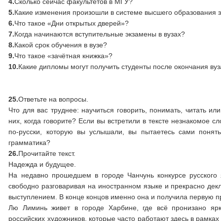
4.
Сколько сейчас факультетов в МГУ?
5.
Какие изменения произошли в системе высшего образования 
6.
Что такое «Дни открытых дверей»?
7.
Когда начинаются вступительные экзамены в вузах?
8.
Какой срок обучения в вузе?
9.
Что такое «зачётная книжка»?
10.
Какие дипломы могут получить студенты после окончания ву
25.
Ответьте на вопросы.
Что для вас труднее: научиться говорить, понимать, читать и
них, когда говорите? Если вы встретили в тексте незнакомое с
по-русски, которую вы услышали, вы пытаетесь сами понят
грамматика?
26.
Прочитайте текст.
Надежда и будущее.
На недавно прошедшем в городе Чанчунь конкурсе русского 
свободно разговаривая на иностранном языке и прекрасно де
выступлением. В конце концов именно она и получила первую п
Лю Лиминь живет в городе Харбине, где всё пронизано ярк
российских художников, которые часто работают здесь в рамках