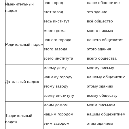
наш город
наше общежитие
Именительный
падеж
этот завод
это здание
весь институт
всё общество
моего дома
моего письма
нашего города
нашего общежития
Родительный падеж
этого завода
этого здания
всего института
всего общества
моему дому
моему письму
нашему городу
нашему общежитию
Дательный падеж
этому заводу
этому зданию
всему институту
всему обществу
моим домом
моим письмом
нашим городом
нашим общежитием
Творительный
падеж
этим заводом
этим зданием