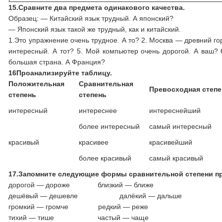
15.
Сравните два предмета одинакового качества.
Образец: — Китайский язык трудный. А японский?
— Японский язык такой же трудный, как и китайский.
1.Это упражнение очень трудное. А то? 2. Москва — древний гор
интересный. А тот? 5. Мой компьютер очень дорогой. А ваш? 
большая страна. А Франция?
16
Проанализируйте таблицу.
Положительная
Сравнительная
Превосходная степ
степень
степень
интересный
интереснее
интереснейший
более интересный
самый интересный
красивый
красивее
красивейший
более красивый
самый красивый
17.
Запомните следующие формы сравнительной степени п
дорогой — дороже близкий — ближе
дешёвый — дешевле далёкий — дальше
громкий — громче редкий — реже
тихий — тише частый — чаще