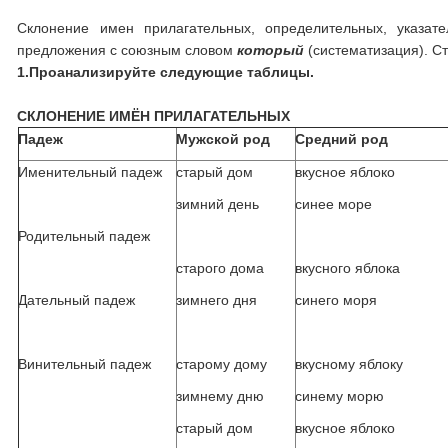
Склонение имен прилагательных, определительных, указат
предложения с союзным словом
который
(систематизация). С
1.
Проанализируйте следующие таблицы.
СКЛОНЕНИЕ ИМЁН ПРИЛАГАТЕЛЬНЫХ
Падеж
Мужской род
Средний род
Именительный падеж
старый дом
вкусное яблоко
зимний день
синее море
Родительный падеж
старого дома
вкусного яблока
Дательный падеж
зимнего дня
синего моря
Винительный падеж
старому дому
вкусному яблоку
зимнему дню
синему морю
старый дом
вкусное яблоко