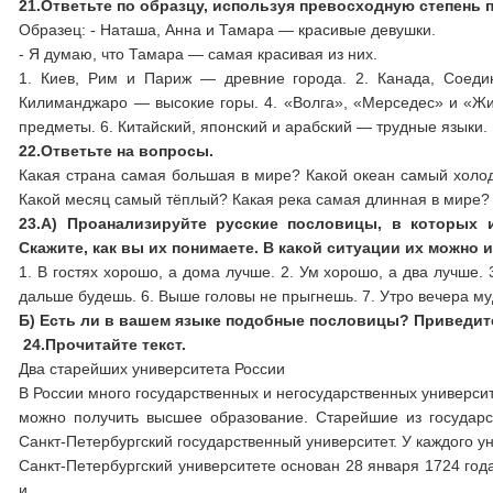
21.
Ответьте по образцу, используя превосходную степень 
Образец: - Наташа, Анна и Тамара — красивые девушки.
- Я думаю, что Тамара — самая красивая из них.
1. Киев, Рим и Париж — древние города. 2. Канада, Соед
Килиманджаро — высокие горы. 4. «Волга», «Мерседес» и «Ж
предметы. 6. Китайский, японский и арабский — трудные языки.
22.
Ответьте на вопросы.
Какая страна самая большая в мире? Какой океан самый холо
Какой месяц самый тёплый? Какая река самая длинная в мире? 
23.
А) Проанализируйте русские пословицы, в которых 
Скажите, как вы их понимаете. В какой ситуации их можно
1. В гостях хорошо, а дома лучше. 2. Ум хорошо, а два лучше.
дальше будешь. 6. Выше головы не прыгнешь. 7. Утро вечера муд
Б) Есть ли в вашем языке подобные пословицы? Приведит
24.
Прочитайте текст.
Два старейших университета России
В России много государственных и негосударственных университ
можно получить высшее образование. Старейшие из государс
Санкт-Петербургский государственный университет. У каждого у
Санкт-Петербургский университете основан 28 января 1724 года
и