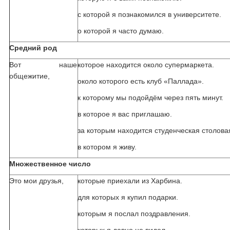
с которой я познакомился в университете.
о которой я часто думаю.
Средний род
Вот наше
которое находится около супермаркета.
общежитие,
около которого есть клуб «Паллада».
к которому мы подойдём через пять минут.
в которое я вас приглашаю.
за которым находится студенческая столова
в котором я живу.
Множественное число
Это мои друзья,
которые приехали из Харбина.
для которых я купил подарки.
которым я послал поздравления.