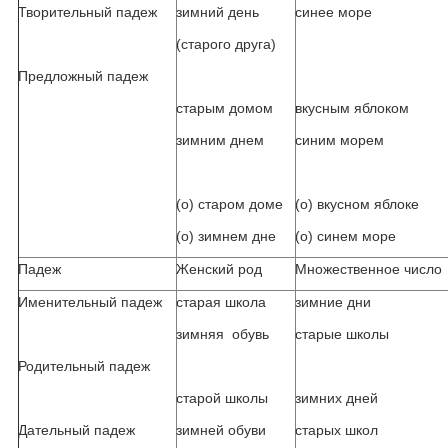
Творительный падеж
зимний день
синее море
(старого друга)
Предложный падеж
старым домом
вкусным яблоком
зимним днем
синим морем
(о) старом доме
(о) вкусном яблоке
(о) зимнем дне
(о) синем море
Падеж
Женский род
Множественное число
Именительный падеж
старая школа
зимние дни
зимняя обувь
старые школы
Родительный падеж
старой школы
зимних дней
Дательный падеж
зимней обуви
старых школ