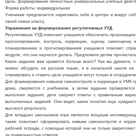
Цель: формирование личностных универсальных учебных действ
Форма работы: индивидуальная
Ученикам предлагается нарисовать себя в центре и вокруг се
своей семье классу.
Упражнения на формирование регулятивных УУД
Регулятивные УУД помогают учащимся обеспечить организацию 
прогнозирование, контроль, коррекцию, оценку, самооценку
планированием и прогнозированием учащимся поможет справ
модуле, что они научатся делать. Предложите детям пролистать
Какое задание вам нравится больше всего? Как вы думаете, 
можно обсудить на русском языке, и в начальной школе на 
планировать и ставить цели учащиеся могут только в сотрудниче
Для формирования навыков самоконтроля и коррекции в УМК пре
дома, сверяются с учебником, а затем задание проверяется
выполняя задания, дети сверяют ответы с правильным вариа
выполненных заданий. Они видят, какие понятия еще нуждают
высокого результата.
Для младших школьников игра является мощным мотивирующи
также помогают сформировать навыки самоконтроля и корре
рабочей тетради, с помощью которой они не только закрепляют 
за правильностью ответов.