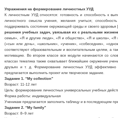
Упражнения на формирование личностных УУД
К личностным УУД относятся: готовность и способность к вы
личностного смысла учения, желания учиться; способность
поддерживать состояние окружающей среды и своего здоровья [
решения учебных задач, увязывая их с реальными жизнен
семья», «Я и другие люди», «Я и общество», «Я и школа», «Я 
(«сын или дочь», «школьник», «ученик», «собеседник», «одн
соответствуют образовательным и воспитательным целям, а та
мотивацию. Во втором классе все модули начинаются со слов
классах тематика также охватывает ближайшее окружение учени
друзьях и т. д. Формирование личностных УУД эффективн
предлагается выполнить проект или творческое задание.
Задание 1. “My
collection
”
Возраст: 11-12 лет
Цель: формирование личностных универсальных учебных действи
Форма работы: индивидуальная
Ученикам предлагается заполнить таблицу и в последующем пред
Задание 2. “My family”
Возраст: 8–9 лет