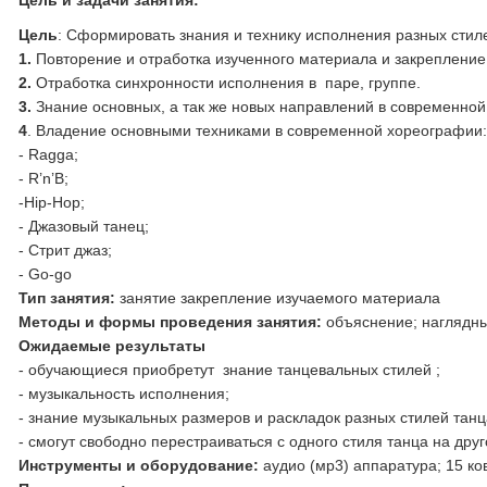
Цель и задачи занятия:
Цель
: Сформировать знания и технику исполнения разных стил
1.
Повторение и отработка изученного материала и закрепление 
2.
Отработка синхронности исполнения в паре, группе.
3.
Знание основных, а так же новых направлений в современно
4
. Владение основными техниками в современной хореографии
- Ragga;
- R’n’B;
-Hip-Hop;
- Джазовый танец;
- Стрит джаз;
- Go-go
Тип занятия:
занятие закрепление изучаемого материала
Методы и формы проведения занятия:
объяснение; наглядн
Ожидаемые результаты
- обучающиеся приобретут знание танцевальных стилей ;
- музыкальность исполнения;
- знание музыкальных размеров и раскладок разных стилей танц
- смогут свободно перестраиваться с одного стиля танца на дру
Инструменты и оборудование:
аудио (мр3) аппаратура; 15 ко