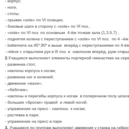
- корпус;
- ноги;
- стопы.
- прыжки «sote» по VI позиции;
- боковые шаги в сторону с «sote» по VI поз.;
- «sote» по VI поз. по основным 4-ём точкам зала (1,3,5,7) ;
- поднятия колена с переступанием с «sote» по VI поз. по 4 –ём 
- battemens на 45*,90* и выше вперёд с переступаниями по 4-ём
- releve с открытием рук в III поз. и наклоном вперёд, руки откры
2.
Учащиеся выполняют элементы портерной гимнастики на сере
- разминка стоп;
- наклоны корпуса к ногам;
- разминка ног и коленей;
- движение «махи»;
- «бабочка»;
- наклоны и перегибы корпуса к ногам в поперечном полу шпага
- большие «броски» правой и левой ногой;
- упражнение на пресс - наклоны к ногам;
- растяжка в паре;
- упражнение на пресс в паре
3
.
Учащиеся по группам выполняют движения у станка на гибкост