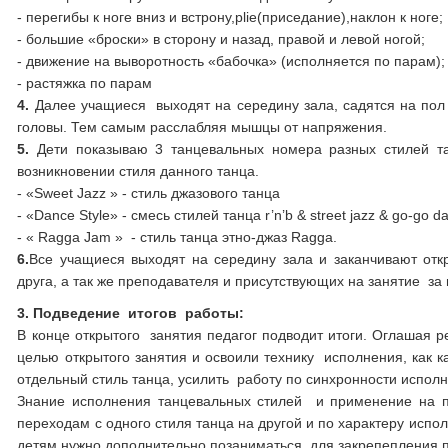
- перегибы к ноге вниз и встрону,plie(приседание),наклон к ноге;
- большие «броски» в сторону и назад, правой и левой ногой;
- движение на выворотность «бабочка» (исполняется по парам);
- растяжка по парам
4.
Далее учащиеся выходят на середину зала, садятся на пол 
головы. Тем самым расслабляя мышцы от напряжения.
5
.
Дети показываю 3 танцевальных номера разных стилей т
возникновении стиля данного танца.
- «Sweet Jazz » - стиль джазового танца
- «Dance Style» - смесь стилей танца r’n’b & street jazz & go-go d
- « Ragga Jam » - стиль танца этно-джаз Ragga.
6
.
Все учащиеся выходят на середину зала и заканчивают отк
друга, а так же преподавателя и присутствующих на занятие за
3. Подведение итогов работы:
В конце открытого занятия педагог подводит итоги. Оглашая р
целью открытого занятия и освоили технику исполнения, как к
отдельный стиль танца, усилить работу по синхронности испол
Знание исполнения танцевальных стилей и применение на пр
переходам с одного стиля танца на другой и по характеру исп
детям нужно дополнительно позаниматься для закрепепления 