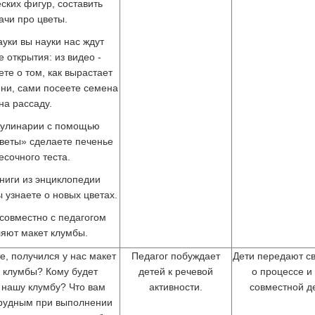
ских фигур, составить
ачи про цветы.
ауки вы науки нас ждут
 открытия: из видео -
те о том, как вырастает
ени, сами посеете семена
на рассаду.
Кулинарии с помощью
веты» сделаете печенье
есочного теста.
ниги из энциклопедии
 узнаете о новых цветах.
совместно с педагогом
яют макет клумбы.
е, получился у нас макет
Педагог побуждает
Дети передают с
 клумбы? Кому будет
детей к речевой
о процессе и
 нашу клумбу? Что вам
активности.
совместной д
трудным при выполнении