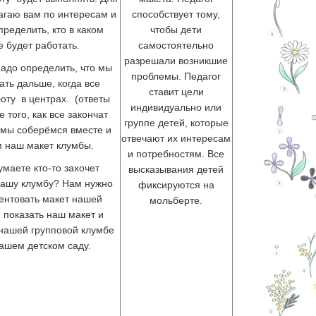
агаю вам по интересам и
способствует тому,
ределить, кто в каком
чтобы дети
е будет работать.
самостоятельно
разрешали возникшие
адо определить, что мы
проблемы. Педагог
ать дальше, когда все
ставит цели
боту в центрах. (ответы
индивидуально или
 того, как все закончат
группе детей, которые
 мы соберёмся вместе и
отвечают их интересам
 наш макет клумбы.
и потребностям. Все
умаете кто-то захочет
высказывания детей
нашу клумбу? Нам нужно
фиксируются на
ентовать макет нашей
мольберте.
. показать наш макет и
 нашей групповой клумбе
ашем детском саду.