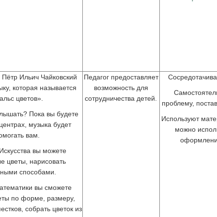
 Пётр Ильич Чайковский
Педагог предоставляет
Сосредотачива
ку, которая называется
возможность для
Самостоятел
альс цветов».
сотрудничества детей.
проблему, поста
слышать? Пока вы будете
Используют мате
 центрах, музыка будет
можно испол
омогать вам.
оформлени
Искусства вы можете
е цветы, нарисовать
чными способами.
атематики вы сможете
еты по форме, размеру,
естков, собрать цветок из