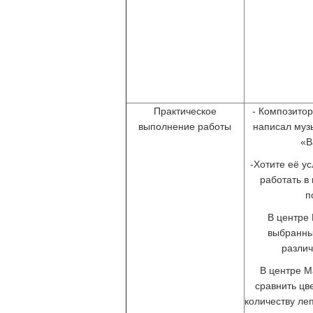
Практическое
- Композитор
выполнение работы
написал музы
«В
-Хотите её у
работать в
п
В центре 
выбранны
разли
В центре М
сравнить цв
количеству леп