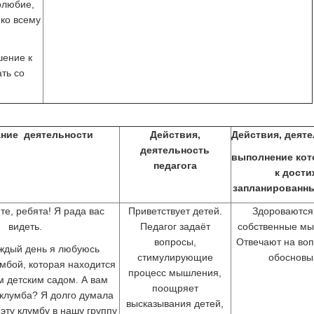
олюбие,
ко всему
шение к
ть со
ние деятельности
Действия,
Действия, деяте
деятельность
выполнение кот
педагога
к дост
запланированны
те, ребята! Я рада вас
Приветствует детей.
Здороваются
видеть.
Педагог задаёт
собственные мы
вопросы,
Отвечают на воп
аждый день я любуюсь
стимулирующие
обосновы
мбой, которая находится
процесс мышления,
 детским садом. А вам
поощряет
 клумба? Я долго думала
высказывания детей,
 эту клумбу в нашу группу