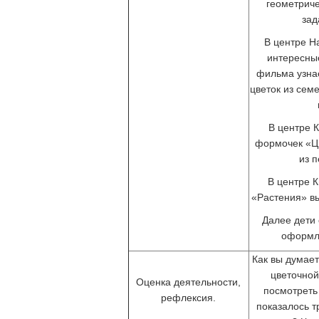
геометриче
зад
В центре Н
интересные
фильма узнае
цветок из сем
В центре 
формочек «Ц
из п
В центре К
«Растения» вы
Далее дети 
оформл
Как вы думает
цветочной
Оценка деятельности,
посмотреть
рефлексия.
показалось 