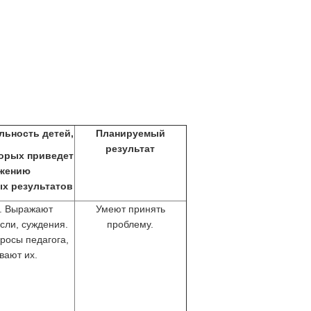
льность детей,
Планируемый
результат
орых приведет
ижению
х результатов
. Выражают
Умеют принять
сли, суждения.
проблему.
росы педагога,
вают их.