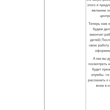
этого я предл
желанию оп
центр
Теперь нам н
будем дел
закончат ра
детей) После
свою работу
оформим
А как вы д
посмотреть 
будет през
клумбы, т.е
рассказать о
всем в н