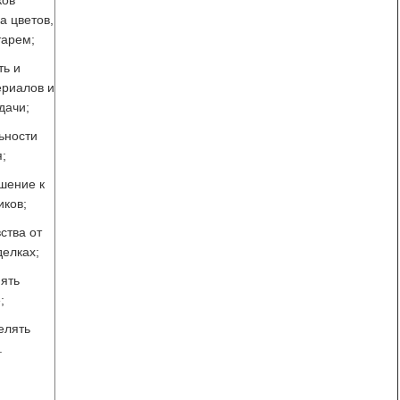
ков
а цветов,
тарем;
ть и
ериалов и
дачи;
ьности
;
шение к
иков;
ства от
делках;
ять
;
елять
.