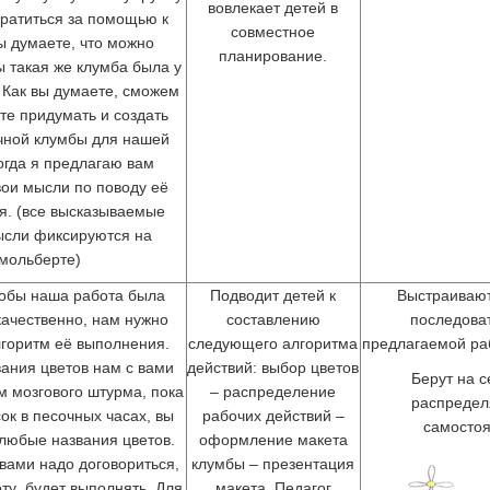
вовлекает детей в
ратиться за помощью к
совместное
вы думаете, что можно
планирование.
ы такая же клумба была у
 Как вы думаете, сможем
те придумать и создать
чной клумбы для нашей
огда я предлагаю вам
вои мысли по поводу её
. (все высказываемые
ысли фиксируются на
мольберте)
тобы наша работа была
Подводит детей к
Выстраивают
ачественно, нам нужно
составлению
последова
лгоритм её выполнения.
следующего алгоритма
предлагаемой ра
ания цветов нам с вами
действий: выбор цветов
Берут на с
 мозгового штурма, пока
– распределение
распредел
ок в песочных часах, вы
рабочих действий –
самостоя
любые названия цветов.
оформление макета
вами надо договориться,
клумбы – презентация
оту будет выполнять. Для
макета. Педагог