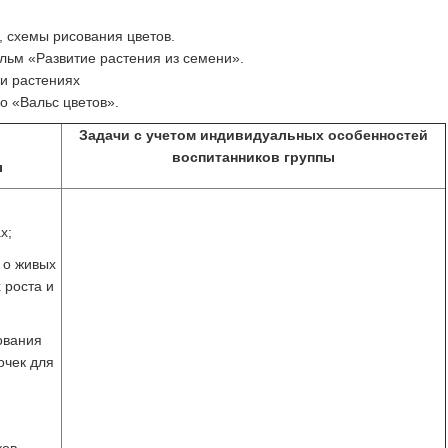
 схемы рисования цветов.
льм «Развитие растения из семени».
и растениях
о «Вальс цветов».
Задачи с учетом индивидуальных особенностей
воспитанников группы
ы
х;
к о живых
 роста и
ования
очек для