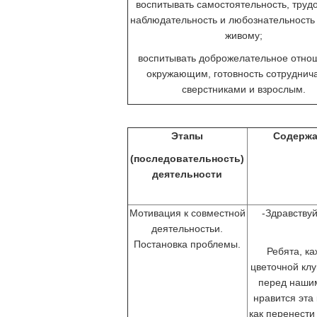
воспитывать самостоятельность, труд
наблюдательность и любознательность 
живому;
воспитывать доброжелательное отно
окружающим, готовность сотруднича
сверстниками и взрослым.
Этапы
Содержа
(последовательность)
деятельности
Мотивация к совместной
-Здравствуй
деятельностьи.
Постановка проблемы.
Ребята, к
цветочной клу
перед нашим
нравится эта
как перенести