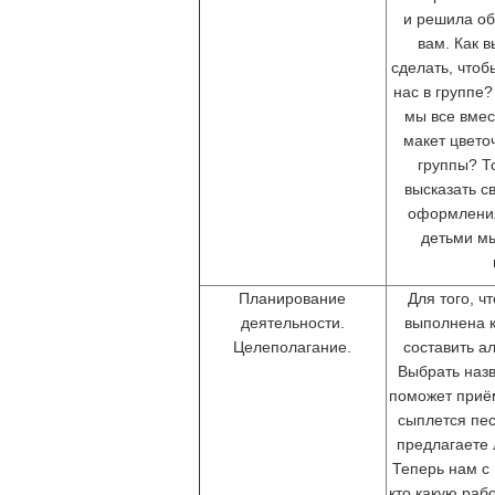
и решила об
вам. Как 
сделать, чтоб
нас в группе?
мы все вмес
макет цвето
группы? Т
высказать с
оформления
детьми м
Планирование
Для того, ч
деятельности.
выполнена к
Целеполагание.
составить а
Выбрать назв
поможет приём
сыплется пес
предлагаете 
Теперь нам с 
кто какую раб