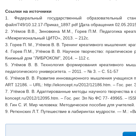
Ссылки на источники
1. Федеральный государственный образовательный станд
файл/749/10.12.17-Приказ_1897.pdf [Дата обращения 02.05.201
2. Утёмов В.В., Зиновкина М.М., Горев П.М. Педагогика креа
«Межрегиональный ЦИТО», 2013. – 212с.
3. Горев П. М., Утёмов В. В. Тренинг креативного мышления: крат
4. Горев П.М., Утёмов В. В. Научное творчество: практическо
Книжный дом "ЛИБРОКОМ", 2014. – 112 с.
5. Утёмов В. В. Технология формирования креативного мышле
педагогического университета. – 2011. – № 3. – С. 51-57
6. Утёмов В. В. Развитие инновационного мышления учащихся по
ART 12186. – URL: http://ekoncept.ru/2012/12186.htm. – Гос. рег
7. Утёмов В. В. Адаптированные методы научного творчества в об
koncept.ru/2012/12095.htm. – Гос. рег. Эл No ФС 77- 49965. – I
8. Гин С. И. Мир человека: Методическое пособие для учителей.
9. Ретюнских Л.Т. Путешествие в лабиринтах мудрости. — М.: «В