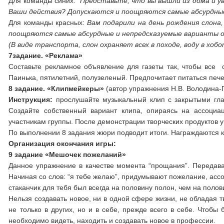
Для команды синих:
Представьте, что вы вышли из дома и ув
Ваши действия? Допускаются и поощряются самые абсурдны
Для команды красных:
Вам подарили на день рождения слона,
поощряются самые абсурдные и непредсказуемые варианты 
(В виде транспорта, слон охраняет всех в походе, воду в хобо
7задание
. «Реклама»
Составьте рекламное объявление для газеты так, чтобы все 
Паинька, пятилетний, полузеленый. Предпочитает питаться печ
8 задание
.
«Клипмейкеры»
(автор упражнения Н.В. Володина-
Инструкция:
прослушайте музыкальный клип с закрытыми гла
Создайте собственный вариант клипа, опираясь на ассоциа
участникам группы. После демонстрации творческих продуктов у
По выполнении 8 задания жюри подводит итоги. Награждаются
Организация окончания игры:
9 задание «Мешочек пожеланий»
Данное упражнение в качестве момента “прощания”. Передавая
Начиная со слов: “я тебе желаю”, придумывают пожелание, ассо
стаканчик для тебя был всегда на половину полон, чем на полов
Нельзя создавать новое, ни в одной сфере жизни, не обладая 
не только в других, но и в себе, прежде всего в себе. Чтоб
необходимо видеть, находить и создавать новое в професси