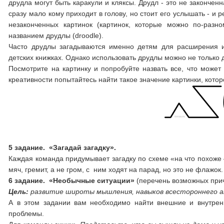
друдла могут быть каракули и кляксы. Друдл - это не законченн
сразу мало кому приходит в голову, но стоит его услышать - 
незаконченных картинок (картинок, которые можно по-разн
названием друдлы (droodle).
Часто друдлы загадываются именно детям для расширения их
детских книжках. Однако использовать друдлы можно не только 
Посмотрите на картинку и попробуйте назвать все, что може
креативности попытайтесь найти такое значение картинки, котор
5
задание
. «Загадай загадку».
Каждая команда придумывает загадку по схеме «на что похоже 
мяч, гремит, а не гром, с ним ходят на парад, но это не флажок.
6 задание
. «Необычные ситуации»
(перечень возможных при
Цель:
развитие широты мышления, навыков всестороннего ан
А в этом задании вам необходимо найти внешние и внутре
проблемы.