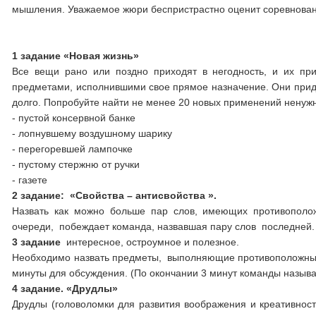
мышления. Уважаемое жюри беспристрастно оценит соревновани
1 задание
«Новая жизнь»
Все вещи рано или поздно приходят в негодность, и их при
предметами, исполнившими свое прямое назначение. Они прид
долго. Попробуйте найти не менее 20 новых применений ненуж
- пустой консервной банке
- лопнувшему воздушному шарику
- перегоревшей лампочке
- пустому стержню от ручки
- газете
2 задание
: «Свойства – антисвойства ».
Назвать как можно больше пар слов, имеющих противополож
очереди, побеждает команда, назвавшая пару слов последней.
3 задание
интересное, остроумное и полезное.
Необходимо назвать предметы, выполняющие противоположные 
минуты для обсуждения. (По окончании 3 минут команды назыв
4
задание.
«Друдлы»
Друдлы (головоломки для развития воображения и креативности