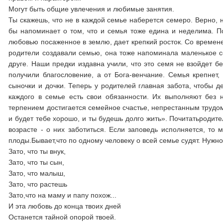
Могут быть общие увлечения и любимые занятия.
Ты скажешь, что не в каждой семье наберется семеро. Верно, 
бы напоминает о том, что и семья тоже едина и неделима. По
любовью посаженное в землю, дает крепкий росток. Со времене
родители создавали семью, она тоже напоминала маленькое се
друге. Наши предки издавна учили, что это семя не взойдет б
получили благословение, а от Бога-венчание. Семья крепнет,
сыночки и дочки. Теперь у родителей главная забота, чтобы 
каждого в семье есть свои обязанности. Их выполняют без
терпением достигается семейное счастье, непрестанным трудом 
и будет тебе хорошо, и ты будешь долго жить». Почитатьродител
возрасте - о них заботиться. Если заповедь исполняется, то
плоды.Бывает,что по одному человеку о всей семье судят. Нужн
Зато, что ты внук,
Зато, что ты сын,
Зато, что малыш,
Зато, что растешь
Зато,что на маму и папу похож...
И эта любовь до конца твоих дней
Останется тайной опорой твоей.