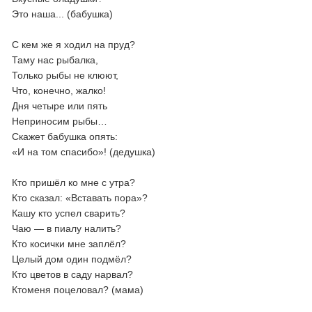
Это наша... (бабушка)
С кем же я ходил на пруд?
Таму нас рыбалка,
Только рыбы не клюют,
Что, конечно, жалко!
Дня четыре или пять
Неприносим рыбы…
Скажет бабушка опять:
«И на том спасибо»! (дедушка)
Кто пришёл ко мне с утра?
Кто сказал: «Вставать пора»?
Кашу кто успел сварить?
Чаю — в пиалу налить?
Кто косички мне заплёл?
Целый дом один подмёл?
Кто цветов в саду нарвал?
Ктоменя поцеловал? (мама)