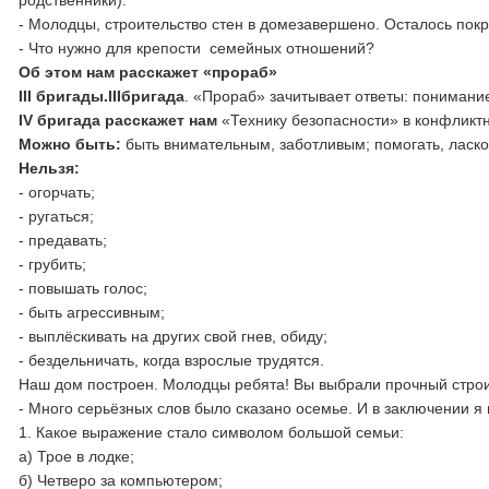
родственники).
- Молодцы, строительство стен в домезавершено. Осталось пок
- Что нужно для крепости семейных отношений?
Об этом нам расскажет «прораб»
III бригады.
IIIбригада
. «Прораб» зачитывает ответы: понимание
IV бригада расскажет нам
«Технику безопасности» в конфликт
Можно быть:
быть внимательным, заботливым; помогать, ласк
Нельзя:
- огорчать;
- ругаться;
- предавать;
- грубить;
- повышать голос;
- быть агрессивным;
- выплёскивать на других свой гнев, обиду;
- бездельничать, когда взрослые трудятся.
Наш дом построен. Молодцы ребята! Вы выбрали прочный строи
- Много серьёзных слов было сказано осемье. И в заключении
1. Какое выражение стало символом большой семьи:
а) Трое в лодке;
б) Четверо за компьютером;