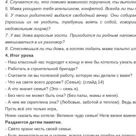
4. Случается ли, что помимо маминого поручения, ты выпол
5. Мама угощает тебя апельсином, конфетой. Всегда ли ты 
6. У твоих родителей выдался свободный вечер. Они собира
(просишь их не уходить,
требуешь взять с собой, говор
недовольным лицом)?
7. У вас дома взрослые гости. Приходится ли родным напом
вмешиваться в их
разговор?
8. Стесняешься ли ты дома, в гостях подать маме пальто ил
4. Итог урока
- Наш классный час подходит к концу и мне бы хотелось узнать
- Работать в строительной бригаде?
- Считаете ли вы полезной работу, которую мы делали с вами?
- Что на свете всего дороже? (Семья). (слайд 14)
- А что значит семья? (Это – семь я).
- Без чего не может быть она? (Без папы, мамы и меня).
- А чем же скреплена она? (Любовью, заботой и теплом). Ведь в
Пусть всё это только игра,
Ноею сказать мы хотели: Великое чудо семья! Нетв жизни важне
Раздаются детям памятки.
- Свято храни честь своей семьи.
- Будь внимательным и чутким, всегда готовым прийти на помощ