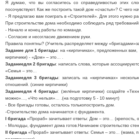
Я думаю, что вы согласитесь со справедливостью этих сло
посочувствуют. Как же построить такой дом «счастья»? С чего на
- Я предлагаю вам поиграть в «Строителей». Для этого нужно р
При строительстве дома необходимо соблюдать ряд требований
- Начало и конец работы по команде.
- Согласие и несогласие движением руки.
Правила понятны? (Учитель распределяет между «бригадами»за
Задание для 1 бригады
: на «кирпичиках», предложенных вам,
кирпичики) - «Дом» – это… .
Заданиедля 2 бригады
: написать слова, которые ассоциируют
«Семья – это…
Заданиедля 3 бригады
: записать на «кирпичиках» нескол
отношений. (синие кирпичики)
Заданиедля 4 бригады
: (зелёные кирпичики) создайте «Тех
можно»…, «Что нельзя»… .(на подготовку 5 - 10 минут)
- Все бригады готовы, осталось толькопостроить дом.
-Строительство дома начинается с фундамента.
I бригада
«Прораб» зачитывает ответы: Дом – это… (крепость, оч
- Молодцы, фундамент дома готов.Начинаем строительство стен
II бригада
«Прораб» зачитывает ответы: Семья – это… (мама, пап