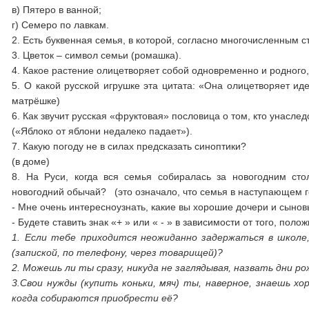
в) Пятеро в ванной;
г) Семеро по лавкам.
2. Есть буквенная семья, в которой, согласно многочисленным с
3. Цветок – символ семьи (ромашка).
4. Какое растение олицетворяет собой одновременно и родного,
5. О какой русской игрушке эта цитата: «Она олицетворяет ид
матрёшке)
6. Как звучит русская «фруктовая» пословица о том, кто унасл
(«Яблоко от яблони недалеко падает»).
7. Какую погоду не в силах предсказать синоптики?
(в доме)
8. На Руси, когда вся семья собиралась за новогодним сто
новогодний обычай? (это означало, что семья в наступающем го
- Мне очень интересноузнать, какие вы хорошие дочери и сыно
- Будете ставить знак «+ » или « - » в зависимости от того, по
1. Если тебе приходится неожиданно задержаться в школе
(запиской, по телефону, через
товарищей)?
2. Можешь ли ты сразу, никуда не заглядывая, назвать дни р
3.Свои нужды (купить коньки, мяч) ты, наверное, знаешь х
когда собираются
приобрести её?