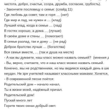
чистота, добро, счастье, ссора, дружба, согласие, грубость).
- Закончите пословицу о семье: (слайд 11)
Где любовь да совет, там и горя … (нет)
Где мир и лад, не нужен и … (клад)
Лучший клад, когда в семье … (лад)
В гостях хорошо, а дома … (лучше)
В своём доме и стены … (помогают)
В семье разлад, так и дому … (не рад)
Доброе братство лучше … (богатства)
Вся семья вместе, … (так и душа на месте)
- А как вы думаете, наш класс можно назвать семьей? (мнения д
- Вы, верно, считаете, что и наш класс можно назвать семьей.
Конечно, мы не родственники, но мы видимся каждый день в шко
неудач. Не зря учителей называют классными мамами. Хочется,
- В современной песне поётся:
Родительский дом – начало начал,
Ты в жизни моей, надёжный причал.
Родительский дом!
Пускай много лет
Горитв твоих окнах добрый свет.