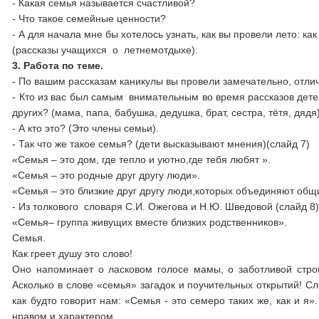
- Какая семья называется счастливой?
- Что такое семейные ценности?
- А для начала мне бы хотелось узнать, как вы провели лето: как
(рассказы учащихся о летнемотдыхе).
3. Работа по теме.
- По вашим рассказам каникулы вы провели замечательно, отлич
- Кто из вас был самым внимательным во время рассказов дете
других? (мама, папа, бабушка, дедушка, брат, сестра, тётя, дядя)
- А кто это? (Это члены семьи).
- Так что же такое семья? (дети высказывают мнения)(слайд 
«Семья – это дом, где тепло и уютно,где тебя любят ».
«Семья – это родные друг другу люди».
«Семья – это близкие друг другу люди,которых объединяют общ
- Из толкового словаря С.И. Ожегова и Н.Ю. Шведовой (слайд 8
«Семья– группа живущих вместе близких родственников».
Семья.
Как греет душу это слово!
Оно напоминает о ласковом голосе мамы, о заботливой стро
Асколько в слове «семья» загадок и поучительных открытий! С
как будто говорит нам: «Семья - это семеро таких же, как и я».
нравом и характером.