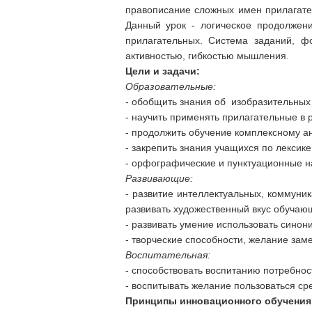
правописание сложных имен прилагате
Данный урок - логическое продолжен
прилагательных. Система заданий, ф
активностью, гибкостью мышления.
Цели и задачи:
Образовательные:
- обобщить знания об изобразительных
- научить применять прилагательные в 
- продолжить обучение комплексному ан
- закрепить знания учащихся по лексике
- орфографические и пунктуационные н
Развивающие:
- развитие интеллектуальных, коммуник
развивать художественный вкус обучаю
- развивать умение использовать синон
- творческие способности, желание зам
Воспитательная:
- способствовать воспитанию потребно
- воспитывать желание пользоваться ср
Принципы инновационного обучения,