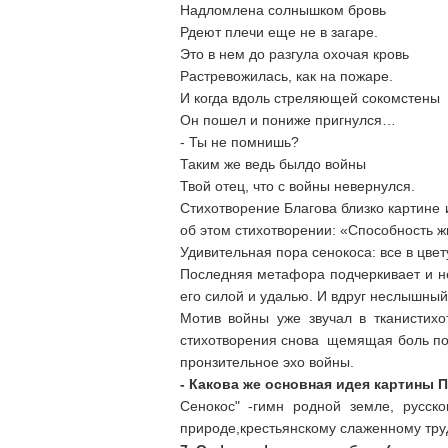
Надломлена солнышком бровь
Рдеют плечи еще не в загаре.
Это в нем до разгула охочая кровь
Растревожилась, как на пожаре.
И когда вдоль стреляющей сокомстены
Он пошел и пониже пригнулся…
- Ты не помнишь?
Таким же ведь былдо войны
Твой отец, что с войны невернулся.
Стихотворение Благова близко картине 
об этом стихотворении: «Способность ж
Удивительная пора сенокоса: все в цве
Последняя метафора подчеркивает и нео
его силой и удалью. И вдруг неслышный
Мотив войны уже звучал в тканистихо
стихотворения снова щемящая боль по 
пронзительное эхо войны.
- Какова же основная идея картины П
Сенокос" -гимн родной земле, русск
природе,крестьянскому слаженному труд