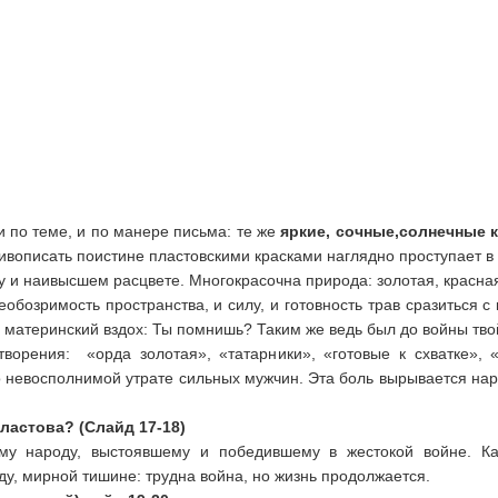
и по теме, и по манере письма: те же
яркие, сочные,солнечные к
ивописать поистине пластовскими красками наглядно проступает в
ту и наивысшем расцвете. Многокрасочна природа: золотая, красна
бозримость пространства, и силу, и готовность трав сразиться с
 материнский вздох: Ты помнишь? Таким же ведь был до войны твой
творения: «орда золотая», «татарники», «готовые к схватке»,
невосполнимой утрате сильных мужчин. Эта боль вырывается нару
ластова? (Слайд 17-18)
ому народу, выстоявшему и победившему в жестокой войне. К
у, мирной тишине: трудна война, но жизнь продолжается.