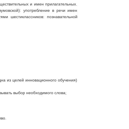
ществительных и имен прилагательных.
умовской): употребление в речи имен
ями шестиклассников: познавательной
одна из целей инновационного обучения)
овывать выбор необходимого слова;
иво.