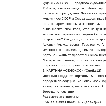
художника РСФСР, народного художника 
1945гг.», золотой медалью Министер
Калькутте, присуждена Ленинская пр
художников СССР и Союза художников Р
но и пахарем, косцом и жнецом, умел 
было любить свой край, чтоб на целый
творчестве. Героями его картин были 
очарование? Откуда в детях такая кра
Аркадий Александрович Пластов. А. А.
Именно его называли одним из последни
Картина (“Фашист пролетел”) была выст
“Теперь мы знаем, что Россия выигра
открытие второго фронта союзников.
5. КАРТИНА «СЕНОКОС»
(Слайд12)
История создания картины.
Кончена 
определило содержание новой моей карти
– смерть кончилась, началась жизнь. А.
Беседа по картине
Рассмотрите картину.
- Каков сюжет картины? (слайд13)