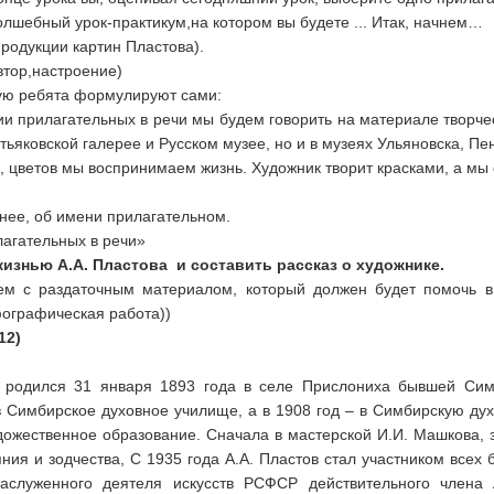
олшебный урок-практикум,на котором вы будете ... Итак, начнем…
родукции картин Пластова).
втор,настроение)
рую ребята формулируют сами:
ии прилагательных в речи мы будем говорить на материале творч
ьяковской галерее и Русском музее, но и в музеях Ульяновска, Пен
, цветов мы воспринимаем жизнь. Художник творит красками, а мы 
очнее, об имени прилагательном.
лагательных в речи»
 жизнью А.А. Пластова и составить
рассказ о художнике.
ем с раздаточным материалом, который должен будет помочь в
фографическая работа))
12)
ился 31 января 1893 года в селе Прислониха бывшей Симби
 в Симбирское духовное училище, а в 1908 год – в Симбирскую ду
удожественное образование. Сначала в мастерской И.И. Машкова, 
ния и зодчества, С 1935 года А.А. Пластов стал участником всех 
аслуженного деятеля искусств РСФСР действительного члена