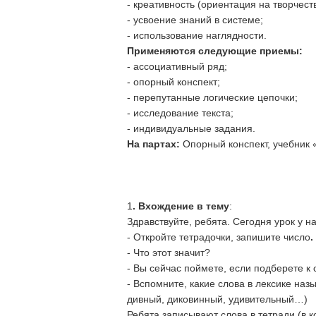
- креативность (ориентация на творчеств
- усвоение знаний в системе;
- использование наглядности.
Применяются следующие приемы:
- ассоциативный ряд;
- опорный конспект;
- перепутанные логические цепочки;
- исследование текста;
- индивидуальные задания.
На партах:
Опорный конспект, учебник «
Ход 
1
. Вхождение в тему
:
Здравствуйте, ребята. Сегодня урок у н
- Откройте тетрадочки, запишите число
.
- Что этот значит?
- Вы сейчас поймете, если подберете 
- Вспомните, какие слова в лексике на
дивный, диковинный, удивительный…)
Ребята записывают слова в тетради (в 