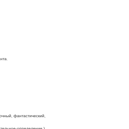
нта.
очный, фантастический,
ательное-определение.)