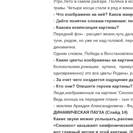
Утро.Лето в самом разгаре. Поляна в м
травы. Четыре косца стали в ряд и взм
- Что изображено на ней? Каков жан
- Д
айте понятие словам-терминам: по
- Какова композиция картины?
Передний фон - расцвет жизни,чуть дал
тучи, рядом, но уже не над головой, п
динамична.
Одним словом, Победа и Восстановлен
- Какие цветы изображены на картин
Колокольчики,ромашки, купина, приму
одновременно) это все цветы Родины, 
- За счет чего создается ощущение 
- Кто они? Опишите героев картины?
Люди,изображенные на картине 'Сенокос
Ведь юноша на переднем плане - сын х
- земляки Аркадия Александровича - Ф
ДИНАМИЧЕСКАЯ ПАУЗА (Слайд 14)
Какие звуки можно услышать,рассмат
«Сенокос» называют симфонической
вот главный мотив в этой картине. 