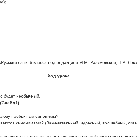
о);
Русский язык. 6 класс» под редакцией М.М. Разумовской, П.А. Лека
урока
ас будет необычный.
 (Слайд1)
к слову необычный синонимы?
зываются синонимами? (Замечательный, чудесный, волшебный, сказ
конце урока вы, оценивая сегодняшний урок, выберите одно прилаг