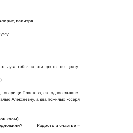
лорит, палитра .
углу
ого луга (обычно эти цветы не цветут
и)
, товарищи Пластова, его односельчане.
алью Алексеевну, а два пожилых косаря
он косы).
едложили?
Радость и счастье –