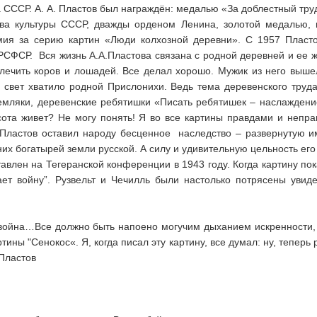
СССР. А. А. Пластов был награждён: медалью «За доблестный тру
ства культуры СССР, дважды орденом Ленина, золотой медалью,
емия за серию картин «Люди колхозной деревни». С 1957 Пласт
СФСР. Вся жизнь А.А.Пластова связана с родной деревней и ее ж
лечить коров и лошадей. Все делал хорошо. Мужик из него вышел
 свет хватило родной Прислонихи. Ведь тема деревенского труда,
земляки, деревенские ребятишки «Писать ребятишек – наслаждение
сота живет? Не могу понять! Я во все картины правдами и непр
 Пластов оставил народу бесценное наследство – развернутую им
х богатырей земли русской. А силу и удивительную цельность его 
авлен на Тегеранской конференции в 1943 году. Когда картину пока
ет войну”. Рузвельт и Чечилль были настолько потрясены увид
война…Все должно быть напоено могучим дыханием искренности, 
ны "Сенокос«. Я, когда писал эту картину, все думал: ну, теперь 
 Пластов