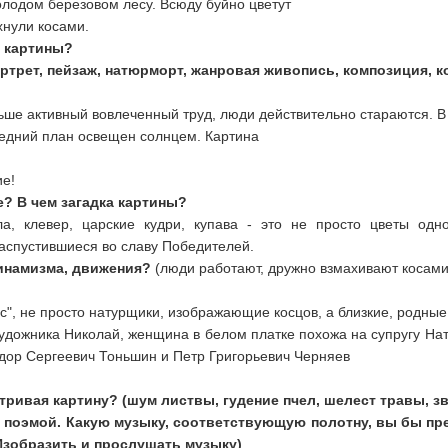
олодом березовом лесу. Всюду буйно цветут
ахнули косами.
р картины?
ртрет, пейзаж, натюрморт, жанровая живопись, композиция, ко
ьше активный вовлеченный труд, люди действительно стараются. В 
ередний план освещен солнцем. Картина
ие!
е? В чем загадка картины?
ла, клевер, царские кудри, купава - это не просто цветы одн
распустившиеся во славу Победителей.
динамизма, движения?
(люди работают, дружно взмахивают косам
", не просто натурщики, изображающие косцов, а близкие, родные
удожника Николай, женщина в белом платке похожа на супругу Нат
едор Сергеевич Тоньшин и Петр Григорьевич Черняев
ривая картину? (шум листвы, гудение пчел, шелест травы, зв
 поэмой. Какую музыку, соответствующую полотну, вы бы
пр
(Изобразить и прослушать музыку)