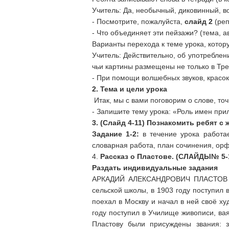
Учитель: Да, необычный, диковинный, в
- Посмотрите, пожалуйста,
слайд 2
(реп
- Что объединяет эти пейзажи? (тема, а
Варианты перехода к теме урока, кото
Учитель: Действительно, об употреблен
чьи картины размещены не только в Трет
- При помощи волшебных звуков, красок
2. Тема и цели урока
Итак, мы с вами поговорим о слове, т
- Запишите тему урока: «Роль имен при
3. (Слайд 4-11) Познакомить ребят с
Задание 1-2:
в течение урока работа
словарная работа, план сочинения, ор
4.
Рассказ о Пластове. (СЛАЙДЫ№ 5-
Раздать индивидуальные задания
АРКАДИЙ АЛЕКСАНДРОВИЧ ПЛАСТОВ род
сельской школы, в 1903 году поступил
поехал в Москву и начал в ней своё х
году поступил в Училище живописи, вая
Пластову были присуждены звания: з