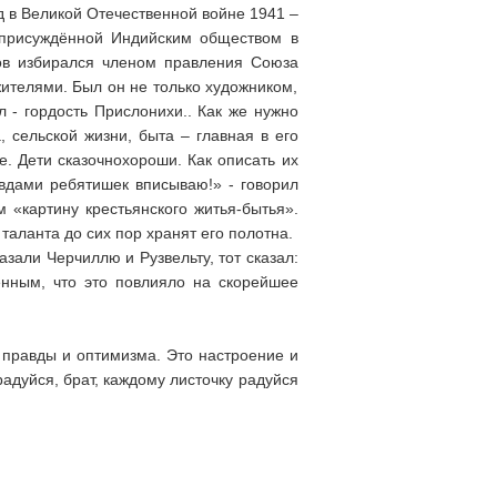
д в Великой Отечественной войне 1941 –
 присуждённой Индийским обществом в
ов избирался членом правления Союза
ителями. Был он не только художником,
 - гордость Прислонихи.. Как же нужно
 сельской жизни, быта – главная в его
. Дети сказочнохороши. Как описать их
авдами ребятишек вписываю!» - говорил
 «картину крестьянского житья-бытья».
таланта до сих пор хранят его полотна.
зали Черчиллю и Рузвельту, тот сказал:
енным, что это повлияло на скорейшее
правды и оптимизма. Это настроение и
радуйся, брат, каждому листочку радуйся