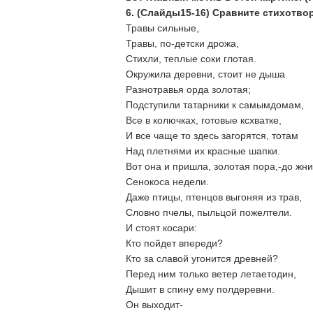
6. (Слайды15-16) Сравните стихотво
Травы сильные,
Травы, по-детски дрожа,
Стихли, теплые соки глотая.
Окружила деревни, стоит не дыша
Разнотравья орда золотая;
Подступили татарники к самымдомам,
Все в колючках, готовые ксхватке,
И все чаще то здесь загорятся, тотам
Над плетнями их красные шапки.
Вот она и пришла, золотая пора,-до жни
Сенокоса недели.
Даже птицы, птенцов выгоняя из трав,
Словно пчелы, пыльцой пожелтели.
И стоят косари:
Кто пойдет впереди?
Кто за славой угонится древней?
Перед ним только ветер летаетодин,
Дышит в спину ему полдеревни.
Он выходит-