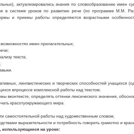
льных), актуализировались знания по словообразованию имен су
ие в системе уроков по развитию речи (по программе М.М. Раз
ормы и приемы работы определяются возрастными особенност
 возможностях имен прилагательных;
речи;
ализу текста;
;
авыки.
ативных, лингвистических и творческих способностей учащихся (
щихся впроцессе комплексной работы над текстом;
имы вконтексте, определять оттенки лексического значения, обосн
ечать красотуокружающего мира.
сти самостоятельной работы над художественным словом;
едствами выразительности и потребность говорить грамотно и крас
 использующиеся на уроке: