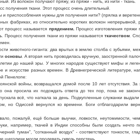
ый. Из волокон получают пряжу, из пряжи - нить, из нити - ткань.
с получения ткани. Этот процесс очень длительный.
ты и приспособления нужны для получения нити? (прялка и веретено
ых фабриках, из относительно коротких волокон непрерывной, р
от процесс называется
прядением.
Процесс изготовления пряжи 
нь. Процесс получения ткани из пряжи называется
ткачеством
. Сп
емен.
ти животного-гиганта: два врытых в землю столба с зубьями, ме
ити
основы
. А вторая нить проводилась вручную, заостренной пало
челетии до нашей эры. У многих народов существуют мифы и леген
е и искусстве разных времен. В Древнегреческой литературе, на
ой Пенелопе:
роянской войны, возвращался домой после 10 лет отсутствия. За
о она просила их подождать ответа до тех пор, пока не законч
пускала всё, что наткала за день. Подкупленные служанки выдал
том, но Одиссей вернулся ко времени. Боги отблагодарили вер
вало, пожалуй, ещё больше выучки, ловкости, неутомимости, че
 руки, например, ткачей в Индии способны были создать нечто п
ечерний туман", "сотканный воздух" - соответствуют тонкости, гла
ие щеголихи могли продевать сквозь перстень.