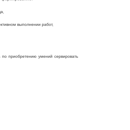
а,
ективном выполнении работ,
ь по приобретению умений сервировать