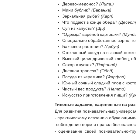
Дерево-медонос?
(Липа.)
Мини бублик?
(Баранка)
Зеркальная рыба?
(Карп)
Что подают в конце обеда?
(Десерт
Суп из капусты?
(Щи)
“Одежда” варёной картошки?
(Мунд
Специально обработанное зерно, го
Бахчевое растение?
(Арбуз)
Стеклянный сосуд на высокой ножке
Высокий цилиндрический хлебец, о
Сахар в кусках?
(Рафинад)
Дневная трапеза?
(Обед)
Посуда из керамики?
(Фарфор)
Южный сочный сладкий плод с кост
Чистый вес продукта?
(Нетто)
Искусство приготовления пищи?
(Ку
Типовые задания, нацеленные на ра
Для развития познавательных универса
- практическому освоению обучающимис
-соблюдение норм и правил безопаснос
- оценивание своей познавательно-тр