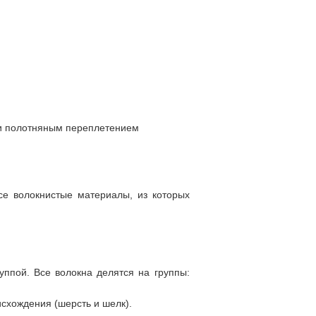
ани полотняным переплетением
се волокнистые материалы, из которых
ппой. Все волокна делятся на группы:
исхождения (шерсть и шелк).