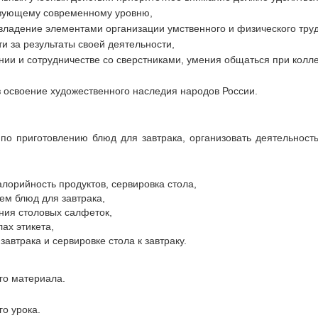
твующему современному уровню,
овладение элементами организации умственного и физического труд
и за результаты своей деятельности,
нии и сотрудничестве со сверстниками, умения общаться при колл
ез освоение художественного наследия народов России.
о приготовлению блюд для завтрака, организовать деятельност
лорийность продуктов, сервировка стола,
м блюд для завтрака,
ния столовых салфеток,
ах этикета,
автрака и сервировке стола к завтраку.
го материала.
о урока.