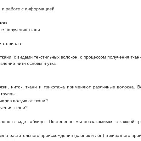
я и работе с информацией
лов
е получения ткани
материала
 ткани, с видами текстильных волокон, с процессом получения тк
авление нити основы и утка
ряжи, ниток, ткани и трикотажа применяют различные волокна. В
 группы.
риалов получают ткани?
учения ткани?
лено в виде таблицы. Постепенно мы познакомимся с каждой гру
кна растительного происхождения (хлопок и лён) и животного про