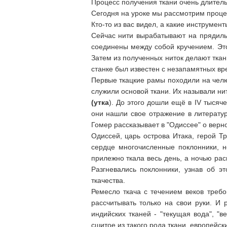
Процесс получения ткани очень длительн
Сегодня на уроке мы рассмотрим процес
Кто-то из вас видел, а какие инструмен
Сейчас нити вырабатывают на прядильн
соединены между собой кручением. Эт
Затем из полученных ниток делают тка
станке был известен с незапамятных вр
Первые ткацкие рамы походили на челюс
служили основой ткани. Их называли н
(утка
). До этого дошли ещё в IV тыся
они нашли свое отражение в литератур
Гомер рассказывает в "Одиссее" о верн
Одиссей, царь острова Итака, герой Т
сердце многочисленные поклонники, н
прилежно ткала весь день, а ночью рас
Разгневались поклонники, узнав об э
ткачества.
Ремесло ткача с течением веков требо
рассчитывать только на свои руки. И
индийских тканей - "текущая вода", "в
сшитое из такого рода ткани, европейск