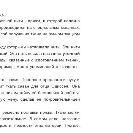
).
овной нити - пряжи, в которой волокна
производится на специальных машинах.
особ получения ткани на ручном ткацком
жду которыми натягивали нити. Эти нити
чкой. Эта нить носила название
уточной
ды, связанные с изготовлением тканей,
пример, много упоминаний о ткачестве.
 это время Пенелопе предлагали руку и
ит ткать саван для отца Одиссея. Она
и женихам тайну её бесконечной работы.
ную жену, сделав её покровительницей
м ремесло поставки пряжи. Ткачи могли
оразительное. В самом деле, название
дкости, нежности этих материй. Платье,