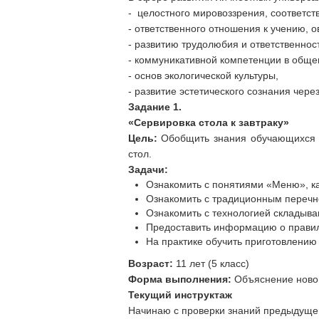
- целостного мировоззрения, соответс
- ответственного отношения к учению, 
- развитию трудолюбия и ответственност
- коммуникативной компетенции в обще
- основ экологической культуры,
- развитие эстетического сознания чер
Задание 1.
«Сервировка стола к завтраку»
Цель:
Обобщить знания обучающихся п
стол.
Задачи:
Ознакомить с понятиями «Меню», ка
Ознакомить с традиционным перечне
Ознакомить с технологией складыва
Предоставить информацию о правил
На практике обучить приготовлению з
Возраст:
11 лет (5 класс)
Форма выполнения:
Объяснение ново
Текущий инструктаж
Начинаю с проверки знаний предыдущег