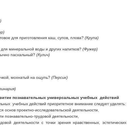
)
ир)
товое для приготовления каш, супов, плова?
(Крупа)
 для минеральной воды и других напитков?
(Фужер)
бычно пасхальный?
(Кулич)
очкой, мохнатый на ощупь?
(Персик)
линария)
звитие познавательных универсальных учебных действий
льных учебных действий приоритетное внимание следует уделять:
я основ проектно-исследовательской деятельности,
ти познавательно-трудовой деятельности,
удовой деятельности с точки зрения нравственных, эстетически