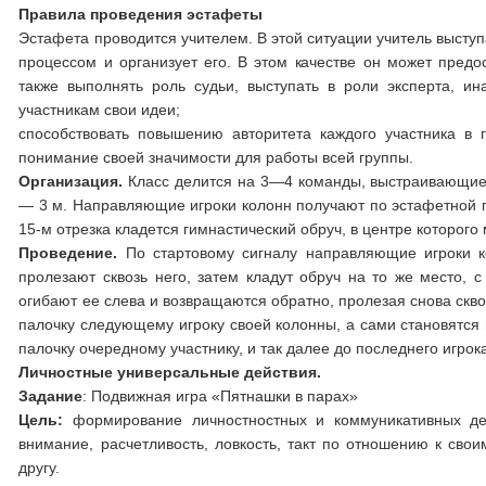
Правила проведения эстафеты
Эстафета проводится учителем. В этой ситуации учитель выступ
процессом и организует его. В этом качестве он может предо
также выполнять роль судьи, выступать в роли эксперта, ин
участникам свои идеи;
способствовать повышению авторитета каждого участника в г
понимание своей значимости для работы всей группы.
Организация.
Класс делится на 3—4 команды, вы­страивающие
— 3 м. Направляющие игроки колонн получают по эста­фетной п
15-м отрезка кладется гимнастический обруч, в центре которог
Проведение.
По стартовому сигналу направляющие игроки ко
пролезают сквозь него, затем кладут обруч на то же место, 
огибают ее слева и возвращают­ся обратно, пролезая снова скв
палочку следующему игроку своей колон­ны, а сами становятся
палочку очередному участнику, и так далее до по­следнего игр
Личностные универсальные действия.
Задание
: Подвижная игра «Пятнашки в парах»
Цель:
формирование личностностных и коммуникативных дей
внимание, расчетливость, ловкость, такт по отношению к свои
другу.