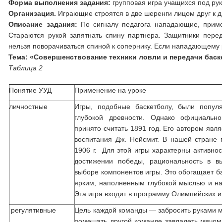
Форма выполнения задания:
групповая игра учащихся под ру
Организация.
Играющие строятся в две шеренги лицом друг к д
Описание задания:
По сигналу педагога нападающие, приме
Стараются рукой запятнать спину партнера. Защитники пер
нельзя поворачиваться спиной к сопернику. Если нападающему 
Тема: «Совершенствование техники ловли и передачи баске
Таблица 2
Понятие УУД
Применение на уроке
личностные
Игры, подобные баскетболу, были попу
глубокой древности. Однако официальн
принято считать 1891 год. Его автором явл
воспитания Дж. Нейсмит. В нашей стране 
1906 г. Для этой игры характерны активнос
достижении победы, рациональность в в
выборе компонентов игры. Это обогащает ба
ярким, наполненным глубокой мыслью и на
Эта игра входит в программу Олимпийских иг
регулятивные
Цель каждой команды — забросить руками мя
помешать другой команде завладеть мячом 