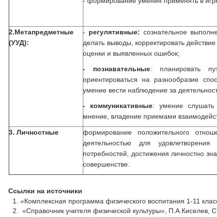
- формирование умения применять в игр
2.Метапредметные
-
регулятивные:
сознательное выполн
(УУД):
делать выводы, корректировать действие
оценки и выявленных ошибок;
- познавательные
: планировать пу
ориентироваться на разнообразие спо
умение вести наблюдение за деятельност
- коммуникативные
: умение слушать
мнение, владение приемами взаимодейст
3. Личностные
формирование положительного отнош
деятельностью для удовлетворения
потребностей, достижения личностно зн
совершенстве.
Ссылки на источники
«Комплексная программа физического воспитания 1-11 клас
«Справочник учителя физической культуры», П.А.Киселев, С.