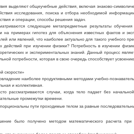
вия выделяют общеучебные действия, включая знаково-символичес
ствия исследования, поиска и отбора необходимой информации
ствия и операции, способы решения задач.
сматриваются следующие метапредметные результаты обучения
 на примерах гипотез для объяснения известных фактов и экс
елей или явлений, что наиболее актуально для такого учебного пре
х действий при изучении физики? Потребность в изучении физи
еоретических и экспериментальных знаний. Данный процесс являе
льной потребности, которая в свою очередь способствует усвоени
й скорости»
 овладение наиболее продуктивными методами учебно-познаватель
ьная и коллективная.
то рассматриваются случаи, когда тело падает без начальной
вательные промежутки времени.
ропорциональны пути проходимые телом за равные последователь
шение было получено методом математического расчета при 