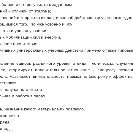
ействия и его результата с заданным
ий и отличий от эталона;
лнений и корректив в план, и способ действия в случае расхожден
ющимися того, что уже усвоено и что
ства и уровня усвоения;
ь к мобилизации сил и энергии,
ление препятствия.
ятивных универсальных учебных действий применяю такие типовые
вление ошибок различного уровня и вида: логических, случайн
ес, формируют положительное отношение к процессу познания
сть. Развивают внимательность, навыки по быстрому и эффектив
астников,
ь полученного ответа.
ьная и работа в парах.
ь, незнание какого материала их повлекло.
есконечно.
аряда.
аряд.