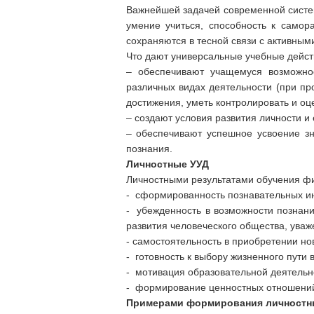
Важнейшей задачей современной систе
умение учиться, способность к само
сохраняются в тесной связи с активным
Что дают универсальные учебные дейст
– обеспечивают учащемуся возможнос
различных видах деятельности (при про
достижения, уметь контролировать и оце
– создают условия развития личности и
– обеспечивают успешное усвоение з
познания.
Личностные УУД
Личностными результатами обучения фи
- сформированность познавательных ин
- убежденность в возможности познан
развития человеческого общества, уваж
- самостоятельность в приобретении но
- готовность к выбору жизненного пути
- мотивация образовательной деятельн
- формирование ценностных отношений д
Примерами формирования личностны