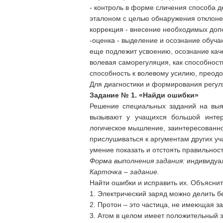
- контроль в форме сличения способа д
эталоном с целью обнаружения отклонен
коррекция - внесение необходимых допо
-оценка - выделение и осознание обуча
еще подлежит усвоению, осознание каче
волевая саморегуляция, как способност
способность к волевому усилию, преодо
Для диагностики и формирования регул
Задание № 1.
«Найди ошибки»
Решение специальных заданий на выя
вызывают у учащихся большой интер
логическое мышление, заинтересованно
прислушиваться к аргументам других уч
умение показать и отстоять правильност
Форма выполнения задания:
индивидуал
Карточка – задание.
Найти ошибки и исправить их. Объяснит
1. Электрический заряд можно делить б
2. Протон – это частица, не имеющая з
3. Атом в целом имеет положительный з