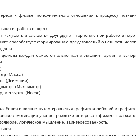
тереса к физике, положительного отношения к процессу познан
.
ьная и работа в парах.
т «слушать и слышать» друг друга, терпению при работе в паре
также способствует формированию представлений о ценности челов
ндаши.
 должны каждый самостоятельно найти лишний термин и вычеркн
и.
)
етр.(Масса)
ть. (Движение)
дометр. (Миллиметр)
, мензурка. (Насос)
лебания и волны» путем сравнения графика колебаний и графика
выков, мотивации учения, развитие интереса к физике, положите
долюбие, логическое мышление, заинтересованность.
льная.
 на вопросы письменно, придумывают новые параметры и строят г