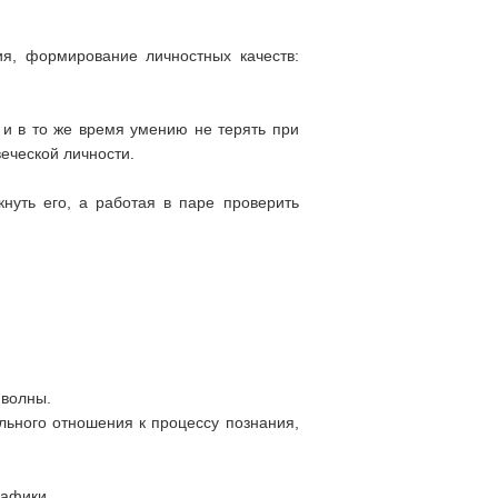
ия, формирование личностных качеств:
 и в то же время умению не терять при
еческой личности.
уть его, а работая в паре проверить
 волны.
льного отношения к процессу познания,
рафики.