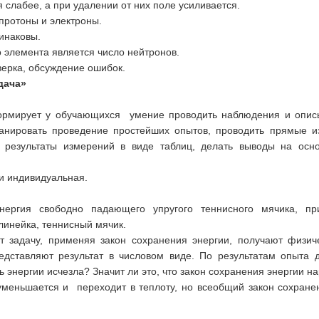
 слабее, а при удалении от них поле усиливается.
 протоны и электроны.
инаковы.
о элемента является число нейтронов.
ерка, обсуждение ошибок.
дача»
ормирует у обучающихся умение проводить наблюдения и описыв
планировать проведение простейших опытов, проводить прямые 
ь результаты измерений в виде таблиц, делать выводы на осн
и индивидуальная.
нергия свободно падающего упругого теннисного мячика, п
линейка, теннисный мячик.
 задачу, применяя закон сохранения энергии, получают физич
дставляют результат в числовом виде. По результатам опыта
ть энергии исчезла? Значит ли это, что закон сохранения энергии н
 уменьшается и переходит в теплоту, но всеобщий закон сохране