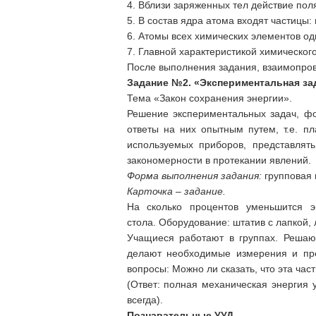
4. Вблизи заряженных тел действие поля
5. В состав ядра атома входят частицы:
6. Атомы всех химических элементов од
7. Главной характеристикой химическог
После выполнения задания, взаимопров
Задание №2.
«
Экспериментальная за
Тема «Закон сохранения энергии».
Решение экспериментальных задач, ф
ответы на них опытным путем, т.е. 
используемых приборов, представлят
закономерности в протекании явлений.
Форма выполнения задания:
групповая 
Карточка – задание.
На сколько процентов уменьшится э
стола. Оборудование: штатив с лапкой, 
Учащиеся работают в группах. Решают
делают необходимые измерения и пре
вопросы: Можно ли сказать, что эта час
(Ответ: полная механическая энергия
всегда).
Познавательные УУД