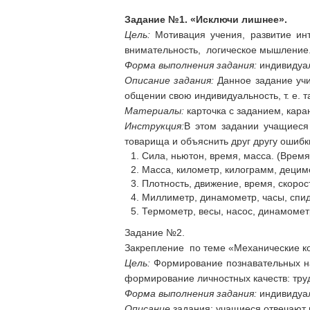
Задание №1. «Исключи лишнее».
Цель:
Мотивация учения, развитие ин
внимательность, логическое мышление
Форма выполнения задания:
индивидуал
Описание задания:
Данное задание учи
общении свою индивидуальность, т. е. 
Материалы:
карточка с заданием, кара
Инструкция:
В этом задании учащиеся
товарища и объяснить друг другу ошибк
Сила, ньютон, время, масса. (Время
Масса, километр, килограмм, децим
Плотность, движение, время, скорос
Миллиметр, динамометр, часы, спи
Термометр, весы, насос, динамометр
Задание №2.
Закрепление по теме «Механические ко
Цель:
Формирование познавательных на
формирование личностных качеств: тру
Форма выполнения задания:
индивидуа
Описание
задания: учащиеся отвечают