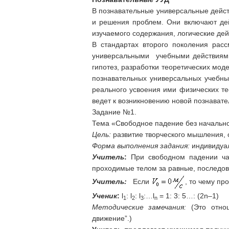
В познавательные универсальные дейст
и решения проблем. Они включают дей
изучаемого содержания, логические дей
В стандартах второго поколения рас
универсальными учебными действиями
гипотез, разработки теоретических мод
познавательных универсальных учебны
реального усвоения ими физических т
ведет к возникновению новой познавате
Задание №1.
Тема «Свободное падение без начально
Цель:
развитие творческого мышления,
Форма выполнения задания:
индивидуал
Учитель
:
При свободном падении час
проходимые телом за равные, последо
Учитель:
Если
, то чему п
Ученик
:
l
: l
: l
:…l
= 1: 3: 5…: (2n–1)
1
2
3
n
Методические замечания:
(Это отно
движение”.)