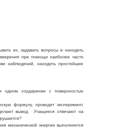
ать их, задавать вопросы и находить
измерения при помощи наиболее часто
ове наблюдений, находить простейшие
ри одном соударении с поверхностью
ескую формулу, проводят эксперимент,
 делают вывод. Учащиеся отвечают на
арушается?
ния механической энергии выполняется