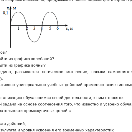
ков?
айти из графика колебаний?
айти из графика волны?
дино, развивается логическое мышление, навыки самостояте
мету.
ятивных универсальных учебных действий применяю такие типовые
рганизацию обучающимся своей деятельности, к ним относятся:
й задачи на основе соотнесения того, что известно и усвоено обуч
вательности промежуточных целей с
сти действий;
зультата и уровня усвоения его временных характеристик;