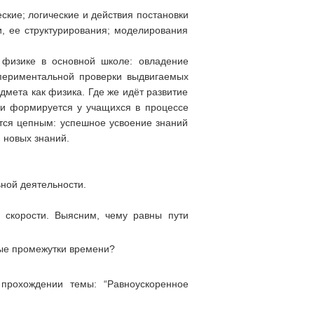
кие; логические и действия постановки
, ее структурирования; моделирования
 физике в основной школе: овладение
периментальной проверки выдвигаемых
дмета как физика. Где же идёт развитие
ки формируется у учащихся в процессе
тся цепным: успешное усвоение знаний
ю новых знаний.
ной деятельности.
 скорости. Выясним, чему равны пути
ные промежутки времени?
прохождении темы: “Равноускоренное