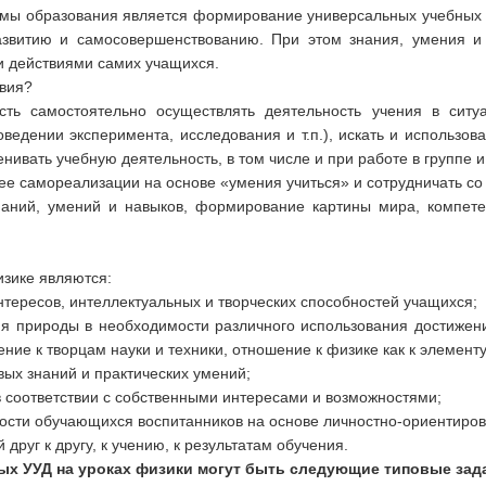
мы образования является формирование универсальных учебных
развитию и самосовершенствованию. При этом знания, умения 
и действиями самих учащихся.
вия?
ть самостоятельно осуществлять деятельность учения в ситу
ведении эксперимента, исследования и т.п.), искать и использо
нивать учебную деятельность, в том числе и при работе в группе и
 ее самореализации на основе «умения учиться» и сотрудничать с
наний, умений и навыков, формирование картины мира, компете
зике являются:
тересов, интеллектуальных и творческих способностей учащихся;
ия природы в необходимости различного использования достижени
ение к творцам науки и техники, отношение к физике как к элемент
вых знаний и практических умений;
 в соответствии с собственными интересами и возможностями;
ости обучающихся воспитанников на основе личностно-ориентиров
руг к другу, к учению, к результатам обучения.
х УУД на уроках физики могут быть следующие типовые зад