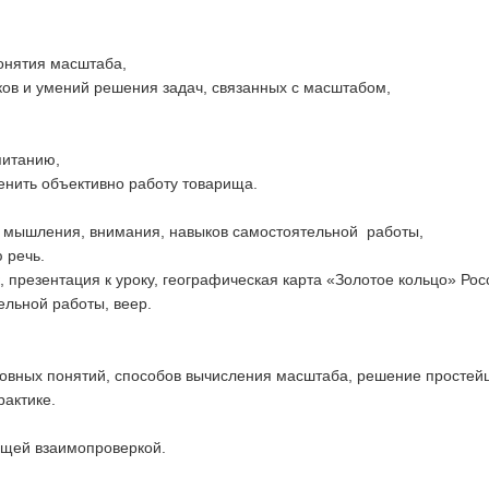
онятия масштаба,
ов и умений решения задач, связанных с масштабом,
питанию,
ценить объективно работу товарища.
го мышления, внимания, навыков самостоятельной работы,
 речь.
к, презентация к уроку, географическая карта «Золотое кольцо» Ро
ельной работы, веер.
новных понятий, способов вычисления масштаба, решение простейш
актике.
ющей взаимопроверкой.