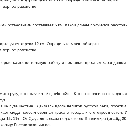
арте участок дороги длиной 15 км. Определите масштаб карты.
я верное равенство.
ми остановками составляет 5 км. Какой длины получится расстоян
арте участок реки 12 км. Определите масштаб карты.
я верное равенство.
ерьте самостоятельную работу и поставьте простым карандашом 
мите руку, кто получил «5», «4», «3». Кто не справился с задан
ут.
аше путешествие. Двигаясь вдоль великой русской реки, посетим
екает сюда необыкновенная красота города и его окрестностей.
ды 18, 19)
. От Суздаля совсем недалеко до Владимира
(слайд 20,
кольцу России закончилось.