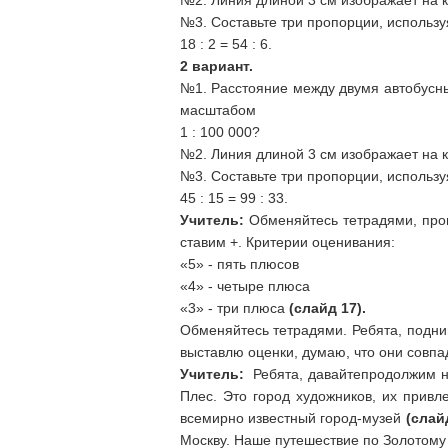
№2. Линия длиной 3 см изображает на к
№3. Составьте три пропорции, использу
18 : 2 = 54 : 6.
2 вариант.
№1. Расстояние между двумя автобусны
масштабом
1 : 100 000?
№2. Линия длиной 3 см изображает на к
№3. Составьте три пропорции, использу
45 : 15 = 99 : 33.
Учитель:
Обменяйтесь тетрадями, пров
ставим +. Критерии оценивания:
«5» - пять плюсов
«4» - четыре плюса
«3» - три плюса
(слайд 17).
Обменяйтесь тетрадями. Ребята, подни
выставлю оценки, думаю, что они совпад
Учитель:
Ребята, давайтепродолжим н
Плес. Это город художников, их привл
всемирно известный город-музей
(слай
Москву. Наше путешествие по Золотому 