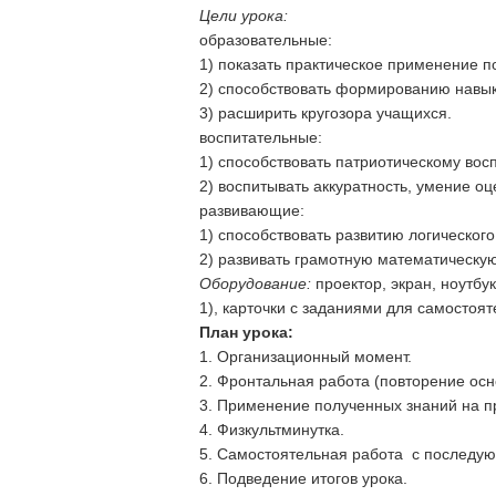
Цели урока:
образовательные:
1) показать практическое применение п
2) способствовать формированию навык
3) расширить кругозора учащихся.
воспитательные:
1) способствовать патриотическому вос
2) воспитывать аккуратность, умение о
развивающие:
1) способствовать развитию логическо
2) развивать грамотную математическую
Оборудование:
проектор, экран, ноутбу
1), карточки с заданиями для самостоят
План урока:
1. Организационный момент.
2. Фронтальная работа (повторение ос
3. Применение полученных знаний на пр
4. Физкультминутка.
5. Самостоятельная работа с последу
6. Подведение итогов урока.