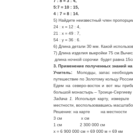
7 : 8 = 3 : 4,
5:7 = 10 : 15,
4 : 7 = 8 : 14.
5) Найдите неизвестный член пропорц
24 : х = 12 : 4,
21 : х = 49 : 7,
54 : у = 36 : 6.
6) Длина детали 30 мм. Какой использ
7) Длина изделия выкройки 75 см.Вычис
длина ночной сорочки будет равна 1
3. Применение полученных знаний н
Учитель:
Молодцы, запас необходим
путешествие по Золотому кольцу России
Едем на северо-восток и вот мы приб
большой монастырь – Троице-Сергиеву 
Задача 1.
Используя карту, измерьте
местности, воспользовавшись масштаб
Решение: на карте на местности
3 см х см
1 см 2 300 000 см
х = 6 900 000 см = 69 000 м = 69 км