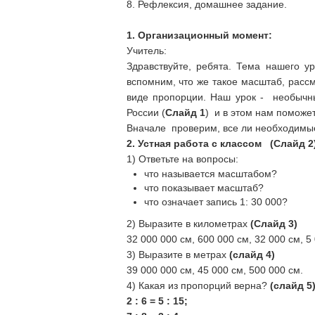
8. Рефлексия, домашнее задание.
1. Организационный момент:
Учитель:
Здравствуйте, ребята. Тема нашего 
вспомним, что же такое масштаб, расс
виде пропорции. Наш урок - необычны
России (
Слайд 1
) и в этом нам поможе
Вначале проверим, все ли необходимые
2. Устная работа с классом (Слайд 2)
1) Ответьте на вопросы:
что называется масштабом?
что показывает масштаб?
что означает запись 1: 30 000?
2) Выразите в километрах
(Слайд 3)
32 000 000 см, 600 000 см, 32 000 см, 5
3) Выразите в метрах
(слайд 4)
39 000 000 см, 45 000 см, 500 000 см.
4) Какая из пропорций верна?
(слайд 5
2 : 6 = 5 : 15;