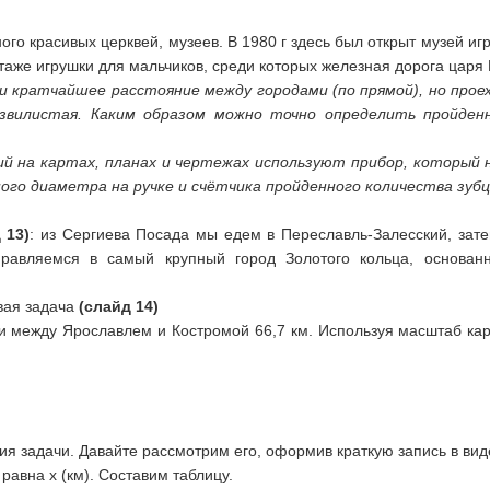
го красивых церквей, музеев. В 1980 г здесь был открыт музей игр
 этаже игрушки для мальчиков, среди которых железная дорога царя 
и кратчайшее расстояние между городами (по прямой), но прое
звилистая. Каким образом можно точно определить пройденн
ий на картах, планах и чертежах используют прибор, который
ого диаметра на ручке и счётчика пройденного количества зубцо
 13)
: из Сергиева Посада мы едем в Переславль-Залесский, зат
тправляемся в самый крупный город Золотого кольца, основа
вая задача
(слайд 14)
и между Ярославлем и Костромой 66,7 км. Используя масштаб карт
ния задачи. Давайте рассмотрим его, оформив краткую запись в вид
равна х (км). Составим таблицу.