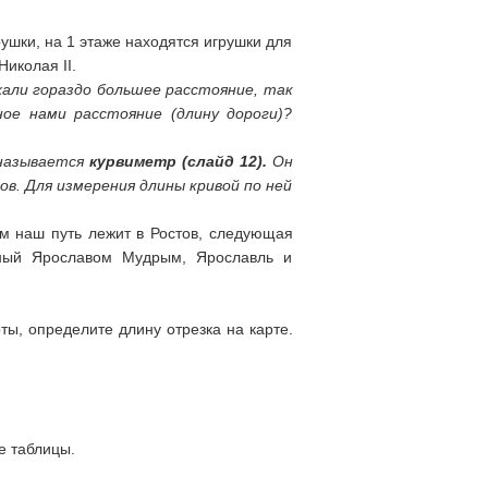
ушки, на 1 этаже находятся игрушки для
Николая II.
хали гораздо большее расстояние, так
ое нами расстояние (длину дороги)?
 называется
курвиметр
(слайд 12).
Он
в. Для измерения длины кривой по ней
ем наш путь лежит в Ростов, следующая
нный Ярославом Мудрым, Ярославль и
ы, определите длину отрезка на карте.
е таблицы.