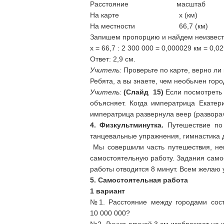
Расстояние масштаб
На карте х (к
На местности 66,7 (км
Запишем пропорцию и найдем неизвест
х = 66,7 : 2 300 000 = 0,000029 км = 0,02
Ответ: 2,9 см.
Учитель:
Проверьте по карте, верно ли
Ребята, а вы знаете, чем необычен гор
Учитель:
(Слайд 15)
Если посмотреть н
объясняет. Когда императрица Екатер
императрица развернула веер (разворач
4. Физкультминутка.
Путешествие по
танцевальные упражнения, гимнастика д
Мы совершили часть путешествия, нем
самостоятельную работу. Задания само
работы отводится 8 минут. Всем желаю 
5. Самостоятельная работа
1 вариант
№1. Расстояние между городами сост
10 000 000?