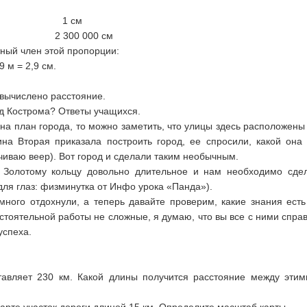
м) 1 см
) 2 300 000 см
ный член этой пропорции:
9 м = 2,9 см.
 вычислено расстояние.
од Кострома? Ответы учащихся.
а план города, то можно заметить, что улицы здесь расположены в
ина Вторая приказала построить город, ее спросили, какой она 
иваю веер). Вот город и сделали таким необычным.
 Золотому кольцу довольно длительное и нам необходимо сдел
ля глаз: физминутка от Инфо урока «Панда»).
ного отдохнули, а теперь давайте проверим, какие знания есть
стоятельной работы не сложные, я думаю, что вы все с ними спра
успеха.
авляет 230 км. Какой длины получится расстояние между этим