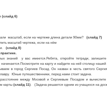
ии
(слайд 6)
овали масштаб, если на чертеже длина детали 90мм?
(слайд 7)
лить масштаб чертежа, если на нём
5см.
(слайд 8)
а практике.
ых знаний у вас имеется.Ребята, откройте тетради, запишит
 начинается.Посмотрите на карту и найдите на ней столицу наше
ываем в город Сергиев Посад. Он назван в честь святого Сергия
лавру. Юные путешественники, перед нами стоит задача.
 расстояние между Москвой и Сергиевым Посадом и вычислите
ом карты
(слайд 11)
. (Задача решается одним из учащихся на доск