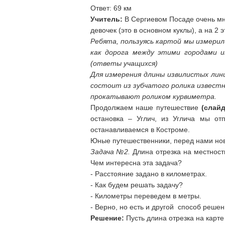
Ответ: 69 км
Учитель:
В Сергиевом Посаде очень мно
девочек (это в основном куклы), а на 2
Ребята, пользуясь картой мы измерил
как дорога между этими городами и
(ответы учащихся)
Для измерения длины извилистых лин
состоит из зубчатого ролика известн
прокатывают роликом курвиметра.
Продолжаем наше путешествие
(слайд
остановка – Углич, из Углича мы о
останавливаемся в Костроме.
Юные путешественники, перед нами но
Задача №2.
Длина отрезка на местност
Чем интересна эта задача?
- Расстояние задано в километрах.
- Как будем решать задачу?
- Километры переведем в метры.
- Верно, но есть и другой способ реше
Решение:
Пусть длина отрезка на карте 