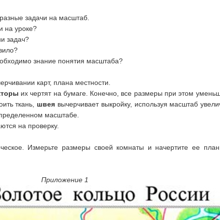
разные задачи на масштаб.
и на уроке?
ии задач?
ивило?
еобходимо знание понятия масштаба?
рчивании карт, плана местности.
кторы
их чертят на бумаге. Конечно, все размеры при этом умень
оить ткань,
швея
вычерчивает выкройку, используя масштаб увел
определенном масштабе.
ются на проверку.
рческое. Измерьте размеры своей комнаты и начертите ее план
ние 1