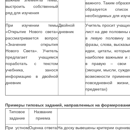
важные элементы темы,
важного. Таким образо
выстроить собственный
образуется список
ряд для изучения
необходимых для изуч
При изучении темы
Двойной
Учитель просит учащи
«Открытие Нового света»
дневник
лист на две половины и
рассматривается вопрос
в левую половину з
«Значение открытия
фразы, слова, высказы
Нового Света». Учитель
идеи, цитаты, которы
предлагает учащимся
наиболее важными и 
поработать с текстом
в правую – свои к
учебника, занося
(эмоции, мысли, сужде
информацию в двойной
возможности примене
дневник
повседневной жизни
предметах)
Примеры типовых заданий, направленных на формировани
Типовое
Название
задание
приема
При устном
Оценка ответа
На доску вывешены критерии оцениван