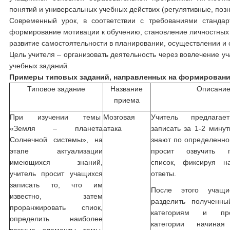
понятий и универсальных учебных действих (регулятивные, поз
Современный урок, в соответствии с требованиями стандар
формирование мотивации к обучению, становление личностных 
развитие самостоятельности в планировании, осуществлении и 
Цель учителя – организовать деятельность через вовлечение у
учебных заданий.
Примеры типовых заданий, направленных на формировани
Типовое задание
Название
Описани
приема
При изучении темы
Мозговая
Учитель предлагае
«Земля – планета
атака
записать за 1-2 минут
Солнечной системы», на
знают по определенно
этапе актуализации
просит озвучить п
имеющихся знаний,
список, фиксируя н
учитель просит учащихся
ответы.
записать то, что им
После этого учащи
известно, затем
разделить полученн
проранжировать спиок,
категориям и прор
определить наиболее
категории начина