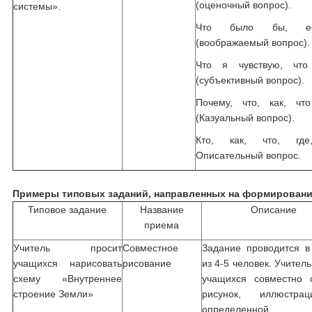
(оценочный вопрос).
системы».
Что было бы, е
(воображаемый вопрос).
Что я чувствую, чт
(субъективный вопрос).
Почему, что, как, чт
(Казуальный вопрос).
Кто, как, что, где
Описательный вопрос.
Примеры типовых заданий, направленных на формировани
Типовое задание
Название
Описание
приема
Учитель просит
Совместное
Задание проводится в
учащихся нарисовать
рисование
из 4-5 человек. Учител
схему «Внутреннее
учащихся совместно 
строение Земли»
рисунок, иллюстр
определенной