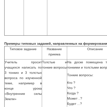
Примеры типовых заданий, направленных на формировани
Типовое задание
Название
Описание
приема
Учитель просит
Толстые и
На доске помещена т
учащихся написать по
тонкие вопросы
тонкими и толстыми воп
3 тонких и 3 толстых
Тонкие вопросы:
вопроса по изученной
Кто ?
теме, например в
Что ?
конце урока
Когда ?
«Внутренние силы
Может ..?
Земли»
Будет ...?