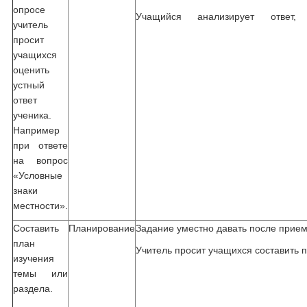
опросе
Учащийся
учитель
просит
учащихся
оценить
устный
ответ
ученика.
Например
при ответе
на вопрос
«Условные
знаки
местности».
Составить
Планирование
Задание уместно давать после приема
план
Учитель просит учащихся составить п
изучения
темы или
раздела.