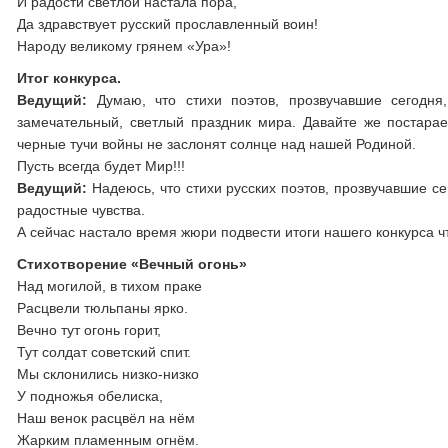
И радости светлой настала пора,
Да здравствует русский прославленный воин!
Народу великому грянем «Ура»!
Итог конкурса.
Ведущий:
Думаю, что стихи поэтов, прозвучавшие сегодн
замечательный, светлый праздник мира. Давайте же постара
черные тучи войны не заслонят солнце над нашей Родиной.
Пусть всегда будет Мир!!!
Ведущий:
Надеюсь, что стихи русских поэтов, прозвучавшие с
радостные чувства.
А сейчас настало время жюри подвести итоги нашего конкурса 
Стихотворение «Вечный огонь»
Над могилой, в тихом праке
Расцвели тюльпаны ярко.
Вечно тут огонь горит,
Тут солдат советский спит.
Мы склонились низко-низко
У подножья обелиска,
Наш венок расцвёл на нём
Жарким пламенным огнём.