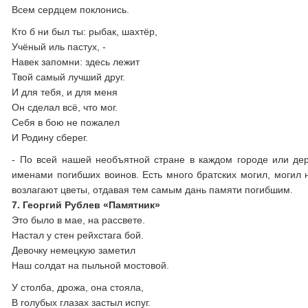
Всем сердцем поклонись.
Кто б ни был ты: рыбак, шахтёр,
Учёный иль пастух, -
Навек запомни: здесь лежит
Твой самый лучший друг.
И для тебя, и для меня
Он сделал всё, что мог.
Себя в бою не пожалел
И Родину сберег.
- По всей нашей необъятной стране в каждом городе или де
именами погибших воинов. Есть много братских могил, могил н
возлагают цветы, отдавая тем самым дань памяти погибшим.
7. Георгий Рублев «Памятник»
Это было в мае, на рассвете.
Настал у стен рейхстага бой.
Девочку немецкую заметил
Наш солдат на пыльной мостовой.
У столба, дрожа, она стояла,
В голубых глазах застыл испуг.