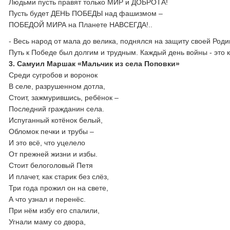
Людьми пусть правят только МИР и ДОБРОТА!
Пусть будет ДЕНЬ ПОБЕДЫ над фашизмом –
ПОБЕДОЙ МИРА на Планете НАВСЕГДА!..
- Весь народ от мала до велика, поднялся на защиту своей Родин
Путь к Победе был долгим и трудным. Каждый день войны - это кр
3. Самуил Маршак «Мальчик из села Поповки»
Среди сугробов и воронок
В селе, разрушенном дотла,
Стоит, зажмурившись, ребёнок –
Последний гражданин села.
Испуганный котёнок белый,
Обломок печки и трубы –
И это всё, что уцелело
От прежней жизни и избы.
Стоит белоголовый Петя
И плачет, как старик без слёз,
Три года прожил он на свете,
А что узнал и перенёс.
При нём избу его спалили,
Угнали маму со двора,