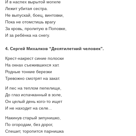
И в наспех вырытой могиле
Лежит убитая сестра.
Не выпускай, боец, винтовки,
Пока не отомстишь врагу
За кровь, пролитую в Поповке,
И за ребёнка на снегу.
4. Сергей Михалков “Десятилетний человек”.
Крест-накрест синие полоски
На окнах съежившихся хат.
Родные тонкие березки
Тревожно смотрят на закат.
И пес на теплом пепелище,
До глаз испачканный в золе,
Он целый день кого-то ищет
И не находит на селе...
Накинув старый зипунишко,
По огородам, без дорог,
Спешит, торопится парнишка