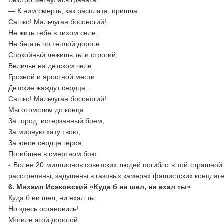
Быстро метнулась граната
— К ним смерть, как расплата, пришла.
Сашко! Мальчуган босоногий!
Не жить тебе в тихом селе,
Не бегать по тёплой дороге.
Спокойный лежишь ты и строгий,
Величье на детском челе.
Грозной и яростной мести
Детские жаждут сердца…
Сашко! Мальчуган босоногий!
Мы отомстим до конца
За город, истерзанный боем,
За мирную хату твою,
За юное сердце героя,
Погибшее в смертном бою.
- Более 20 миллионов советских людей погибло в той страшно
расстреляны, задушены в газовых камерах фашистских концлаге
6. Михаил Исаковский «Куда б ни шел, ни ехал ты»
Куда б ни шел, ни ехал ты,
Но здесь остановись!
Могиле этой дорогой