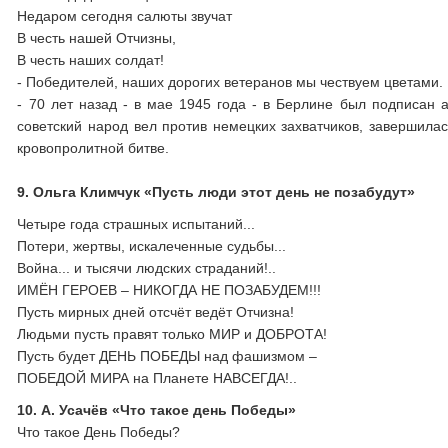
Недаром сегодня салюты звучат
В честь нашей Отчизны,
В честь наших солдат!
- Победителей, наших дорогих ветеранов мы чествуем цветами. 
- 70 лет назад - в мае 1945 года - в Берлине был подписан 
советский народ вел против немецких захватчиков, завершила
кровопролитной битве.
9. Ольга Климчук «Пусть люди этот день не позабудут»
Четыре года страшных испытаний...
Потери, жертвы, искалеченные судьбы...
Война... и тысячи людских страданий!..
ИМЁН ГЕРОЕВ – НИКОГДА НЕ ПОЗАБУДЕМ!!!
Пусть мирных дней отсчёт ведёт Отчизна!
Людьми пусть правят только МИР и ДОБРОТА!
Пусть будет ДЕНЬ ПОБЕДЫ над фашизмом –
ПОБЕДОЙ МИРА на Планете НАВСЕГДА!..
10. А. Усачёв «Что такое день Победы»
Что такое День Победы?