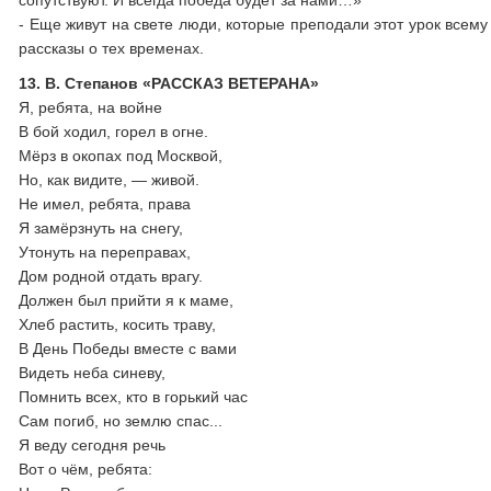
сопутствуют. И всегда победа будет за нами…»
- Еще живут на свете люди, которые преподали этот урок всему
рассказы о тех временах.
13. В. Степанов «РАССКАЗ ВЕТЕРАНА»
Я, ребята, на войне
В бой ходил, горел в огне.
Мёрз в окопах под Москвой,
Но, как видите, — живой.
Не имел, ребята, права
Я замёрзнуть на снегу,
Утонуть на переправах,
Дом родной отдать врагу.
Должен был прийти я к маме,
Хлеб растить, косить траву,
В День Победы вместе с вами
Видеть неба синеву,
Помнить всех, кто в горький час
Сам погиб, но землю спас...
Я веду сегодня речь
Вот о чём, ребята: