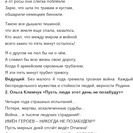
и от росы они слегка поблёкли.
Зарю, что шла по травам и кустам,
обшарили немецкие бинокли.
Такою все дышало тишиной,
что вся земля еще спала, казалось.
Кто знал, что между миром и войной
всего каких-то пять минут осталось!
Я о другом не пел бы ни о чём,
А славил бы всю жизнь свою дорогу,
Когда б армейским скромным трубачом,
Я эти пять минут трубил тревогу.
Ведущий
: Без малого 4 года гремела грозная война. Кажды
беспредельного мужества и стойкости людей, верности Родине.
2. Ольга Климчук «Пусть люди этот день не позабудут»
Четыре года страшных испытаний...
Потери, жертвы, искалеченные судьбы...
Война... и тысячи людских страданий!..
ИМЁН ГЕРОЕВ – НИКОГДА НЕ ПОЗАБУДЕМ!!!
Пусть мирных дней отсчёт ведёт Отчизна!