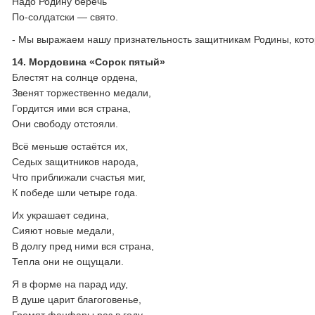
Надо Родину беречь
По-солдатски — свято.
- Мы выражаем нашу признательность защитникам Родины, котор
14. Мордовина «Сорок пятый»
Блестят на солнце ордена,
Звенят торжественно медали,
Гордится ими вся страна,
Они свободу отстояли.
Всё меньше остаётся их,
Седых защитников народа,
Что приближали счастья миг,
К победе шли четыре года.
Их украшает седина,
Сияют новые медали,
В долгу пред ними вся страна,
Тепла они не ощущали.
Я в форме на парад иду,
В душе царит благоговенье,