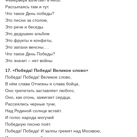
Фейерверк взлетает в небо.
Рассыпаясь там и тут.
Что такое День победы?
Это песни за столом,
Это речи и беседы.
Это дедушкин альбом.
Это фрукты и конфеты,
Это запахи венсны….
Что такое День Победы?
Это значит – нет войны.
17. «Победа! Победа! Великое слово»
Победа! Победа! Великое слово,
В нём слава Отчизны и слава бойца,
Оно трепетать заставляет любого,
Оно, как огонь, зажигает сердца,
Рассеялись черные тучи,
Над Родиной солнце встаёт.
И голос народа могучий
Победную песню поёт.
Победа! Победа! И залпы гремят над Москвою,