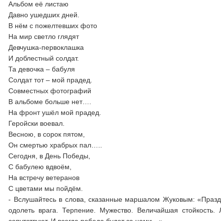
Альбом её листаю
Давно ушедших дней.
В нём с пожелтевших фото
На мир светло глядят
Девчушка-первоклашка
И доблестный солдат.
Та девочка – бабуля
Солдат тот – мой прадед.
Совместных фотографий
В альбоме больше нет….
На фронт ушёл мой прадед.
Геройски воевал.
Весною, в сорок пятом,
Он смертью храбрых пал…..
Сегодня, в День Победы,
С бабулею вдвоём,
На встречу ветеранов
С цветами мы пойдём.
- Вслушайтесь в слова, сказанные маршалом Жуковым: «Праздн
одолеть врага. Терпение. Мужество. Величайшая стойкость.