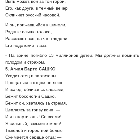
Выть может, вон за той горой,
Его, как друга, в темный вечер
Окликнет русский часовой.
И он, прижавшийся к шинели,
Родные слыша голоса,
Расскажет все, на что глядели
Его недетские глаза.
- На войне погибло 13 миллионов детей. Мы должны помнить 
голодом и страхом.
5. Агния Барто САШКО
Уходит отец в партизаны…
Прощаться с отцом не легко.
И вслед, обливаясь слезами,
Бежит босоногий Сашко.
Бежит он, хватаясь за стремя,
Цепляясь за гриву коня. —
И я в партизаны! Со всеми!
Я сильный, возьмите меня!
Тяжёлой и горестной болью
Сжимается сердце отца: —