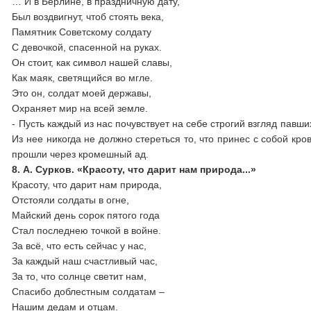
… И в Берлине, в праздничную дату,
Был воздвигнут, чтоб стоять века,
Памятник Советскому солдату
С девочкой, спасенной на руках.
Он стоит, как символ нашей славы,
Как маяк, светящийся во мгле.
Это он, солдат моей державы,
Охраняет мир на всей земле.
- Пусть каждый из нас почувствует на себе строгий взгляд павш
Из нее никогда не должно стереться то, что принес с собой к
прошли через кромешный ад.
8. А. Сурков. «Красоту, что дарит нам природа...»
Красоту, что дарит нам природа,
Отстояли солдаты в огне,
Майский день сорок пятого года
Стал последнею точкой в войне.
За всё, что есть сейчас у нас,
За каждый наш счастливый час,
За то, что солнце светит нам,
Спасибо доблестным солдатам –
Нашим дедам и отцам.