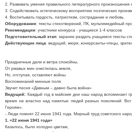
2. Развивать умения правильного литературного произношения 
3. Содействовать эстетическому восприятию поэтических произ
4. Воспитывать гордость, патриотизм, сострадание и любовь.
Оборудование
: тексты стихотворений, ПК, мультимедийный про
Рекомендации
: участники конкурса - учащиеся 1-4 классов.
Подготовительный
этап
: заранее раздать учащимся тексты ст
Действующие
лица
: ведущий, жюри, конкурсанты-чтецы, зрите
Праздничные дали и ветра спокойны,
От ржавых мин очистилась земля,
Но, отступая, оставляют войны
Воспоминаний минные поля.
Звучит песня «Давным – давно была война»
Ведущий:
Каждый год в майские дни наш народ вспоминает гр
время не властно над памятью людей разных поколений. Вот
Героям».
- Люди помнят 22 июня 1941 года. Мирный труд советского нар
1. «22 июня 1941 года»
Казалось, было холодно цветам,