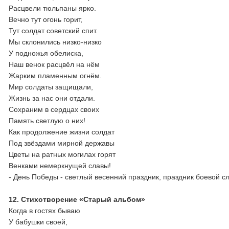
Расцвели тюльпаны ярко.
Вечно тут огонь горит,
Тут солдат советский спит.
Мы склонились низко-низко
У подножья обелиска,
Наш венок расцвёл на нём
Жарким пламенным огнём.
Мир солдаты защищали,
Жизнь за нас они отдали.
Сохраним в сердцах своих
Память светлую о них!
Как продолжение жизни солдат
Под звёздами мирной державы
Цветы на ратных могилах горят
Венками немеркнущей славы!
- День Победы - светлый весенний праздник, праздник боевой с
12. Стихотворение «Старый альбом»
Когда в гостях бываю
У бабушки своей,