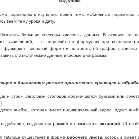
Ход урока
 вами переходим к изучению новой темы «Основные параметры э
исываем тему урока и дату.
батывать большие массивы числовых данных. В отличие от та
ких вычислений, т. е. пересчёт по формулам при введении н
ь функцию в числовой форме и построить её график, в физике 
ставить статистические данные в форме диаграммы.
щее в диалоговом режиме приложение, хранящее и обраб
ов и строк. Заголовки столбцов обозначаются буквами или сочетани
)
дится ячейка, которая имеет индивидуальный адрес. Адрес ячейк
.
-то действия, выделяется рамкой и называется
активной
. (3 сла
ая таблица существует в форме
рабочего листа
, который имеет 