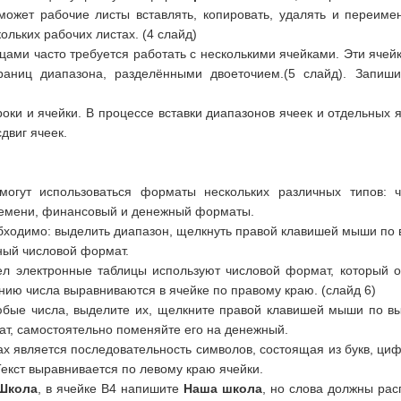
 может рабочие листы вставлять, копировать, удалять и переиме
льких рабочих листах. (4 слайд)
ами часто требуется работать с несколькими ячейками. Эти ячей
аниц диапазона, разделёнными двоеточием.(5 слайд). Запиш
оки и ячейки. В процессе вставки диапазонов ячеек и отдельных я
двиг ячеек.
огут использоваться форматы нескольких различных типов: ч
времени, финансовый и денежный форматы.
бходимо: выделить диапазон, щелкнуть правой клавишей мыши по 
ный числовой формат.
л электронные таблицы используют числовой формат, который о
нию числа выравниваются в ячейке по правому краю. (слайд 6)
юбые числа, выделите их, щелкните правой клавишей мыши по вы
ат, самостоятельно поменяйте его на денежный.
х является последовательность символов, состоящая из букв, ци
екст выравнивается по левому краю ячейки.
Школа
, в ячейке В4 напишите
Наша школа
, но слова должны расп