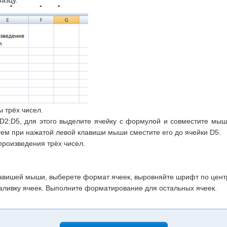
азцу.
 трёх чисел.
 D2:D5, для этого выделите ячейку с формулой и совместите мы
атем при нажатой левой клавиши мыши сместите его до ячейки D5.
произведения трёх чисел.
авишей мыши, выберете формат ячеек, выровняйте шрифт по центр
 заливку ячеек. Выполните форматирование для остальных ячеек.