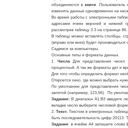
объединяются в
книги
. Пользователь
изменять данные одновременно на неско
Во время работы с электронными таблиц
адресами ячеек верхней и нижней гр
рассмотрев таблицу 3.3 на странице 86.
В таблицу можно вставлять столбцы, стр
(вправо или вниз) будет производиться с
Садимся за компьютеры.
Основные типы и форматы данных.
1.
Числа
Для представления чисел м
процентный. А так же форматы дат и 
Для того чтобы определить формат нео
Откроется окно, где можно выбрать нуж
По умолчанию для представления чисе
запятой (например, 123,56). По умолча
Задание:
В диапазон А1:В3 введите л
вкладке число выберите числовой форм
2.
Текст.
Текстом в электронных таблица
быть последовательность цифр 20113. Т
Задание
: в ячейке А4 запишите слово