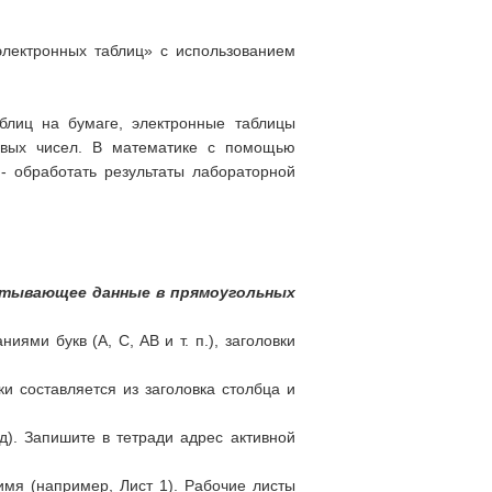
лектронных таблиц» с использованием
блиц на бумаге, электронные таблицы
овых чисел. В математике с помощью
- обработать результаты лабораторной
атывающее данные в прямоугольных
ями букв (A, C, AB и т. п.), заголовки
и составляется из заголовка столбца и
йд). Запишите в тетради адрес активной
имя (например, Лист 1). Рабочие листы