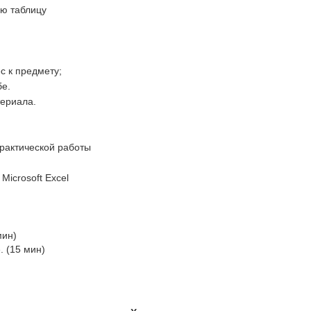
ую таблицу
с к предмету;
бе.
териала.
практической работы
icrosoft Excel
мин)
. (15 мин)