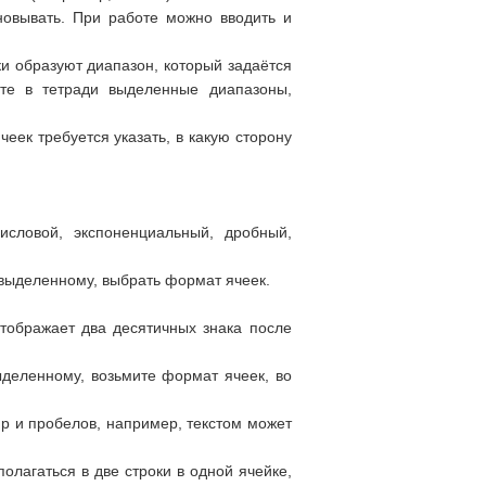
новывать. При работе можно вводить и
ки образуют диапазон, который задаётся
ите в тетради выделенные диапазоны,
чеек требуется указать, в какую сторону
исловой, экспоненциальный, дробный,
выделенному, выбрать формат ячеек.
тображает два десятичных знака после
деленному, возьмите формат ячеек, во
фр и пробелов, например, текстом может
олагаться в две строки в одной ячейке,