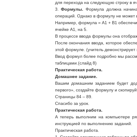
для перехода на следующую строку в яч
3.
Формулы.
Формула должна начинат
операций. Однако в формулу не может в
Например, формула = A1 + B1 обеспечив
ячейке А1, на 5.
В процессе ввода формулы она отобража
После окончания ввода, которое обеспе
этой формуле. (учитель демонстрирует 
Ввод формул более подробно мы рассмот
таблицами.(слайд 8)
Практическая работа.
Домашнее задание.
Вашим домашним заданием будет доде
первого», создайте формулу и скопируй
Страницы 84 – 89.
Спасибо за урок.
Практическая работа.
А теперь выполним на компьютере ря
инструкцией по выполнению заданий.
Практическая работа.