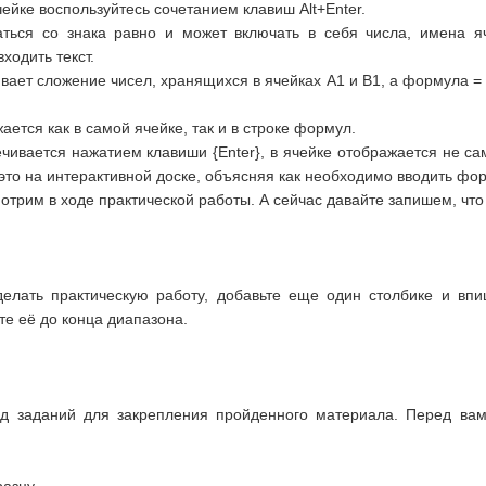
ейке воспользуйтесь сочетанием клавиш Alt+Enter.
ься со знака равно и может включать в себя числа, имена яч
ходить текст.
ает сложение чисел, хранящихся в ячейках A1 и B1, а формула =
ется как в самой ячейке, так и в строке формул.
чивается нажатием клавиши {Enter}, в ячейке отображается не с
это на интерактивной доске, объясняя как необходимо вводить фо
рим в ходе практической работы. А сейчас давайте запишем, что
лать практическую работу, добавьте еще один столбике и впиш
те её до конца диапазона.
д заданий для закрепления пройденного материала. Перед вами