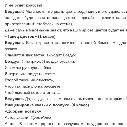
И не будет красоты!
Ведущая:
Мы знаем, что рвать цветы ради минутного удовольст
нас даже будет своя поляна цветов - давайте наклеим наши 
приготовленный стебелёк на стене)
Даже самые маленькие знают, что наш мир без цветов будет не т
«Танец цветов» (1 класс)
Ведущая:
Какая красота становится на нашей Земле. Но для
воздух.
Слышится звук ветра, выходит Воздух
Воздух:
Я патриот. Я воздух русский,
Я землю русскую люблю,
Я верю, что нигде на свете
Второй такой не отыскать,
Чтоб так пахнуло на рассвете,
Чтоб дымный ветер отогнать…
Ведущая:
Да, воздух, ты всем нам очень нужен, но некоторые 
Инсценировка сказки о воздухе. (4 класс)
«Добрый воздух»
Автор сказки:
Ирис Ревю
Автор: В чистом царстве, в воздушном государстве стоял