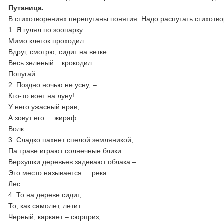
Путаница.
В стихотворениях перепутаны понятия. Надо распутать стихотв
1. Я гулял по зоопарку.
Мимо клеток проходил.
Вдруг, смотрю, сидит на ветке
Весь зеленый... крокодил.
Попугай.
2. Поздно ночью не усну, –
Кто-то воет на луну!
У него ужасный нрав,
А зовут его ... жираф.
Волк.
3. Сладко пахнет спелой земляникой,
Па траве играют солнечные блики.
Верхушки деревьев задевают облака –
Это место называется ... река.
Лес.
4. То на дереве сидит,
То, как самолет, летит.
Черный, каркает – сюрприз,