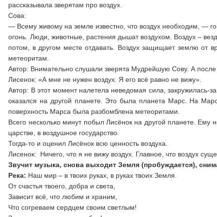
рассказывала зверятам про воздух.
Сова:
— Всему живому на земле известно, что воздух необходим, — г
огонь. Люди, животные, растения дышат воздухом. Воздух – вез
потом, в другом месте отдавать. Воздух защищает землю от в
метеоритам.
Автор: Внимательно слушали зверята Мудрейшую Сову. А после 
Лисенок: «А мне не нужен воздух. Я его всё равно не вижу».
Автор: В этот момент налетела неведомая сила, закружилась-зав
оказался на другой планете. Это была планета Марс. На Марс
поверхность Марса была разбомблена метеоритами.
Всего несколько минут побыл Лисёнок на другой планете. Ему н
царстве, в воздушное государство.
Тогда-то и оценил Лисёнок всю ценность воздуха.
Лисенок: Ничего, что я не вижу воздух. Главное, что воздух су
Звучит музыка, снова выходит Земля (пробуждается), снима
Река:
Наш мир – в твоих руках, в руках твоих Земля.
От счастья твоего, добра и света,
Зависит всё, что любим и храним,
Что согреваем сердцем своим светлым!