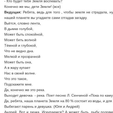
- Кто будет тебя Земля воспевать?
Конечно же мы, дети Земли! (все)
Ведущая:
Ребята, ведь для того , чтобы земля не страдала, 
нашей планете вы угадаете сами отгадав загадку.
Вьётся, словно лента,
В дымке голубой,
Может быть спокойной,
Может бить волной
Тёмной и глубокой,
Что не видно дна.
Мелкой и прозрачной
Может быть она,
А в жару купает
Нас в своей волне.
Что это такое,
Подскажите мне.
Да, конечно же это река.
Выходит девочка - река. Поет песню Л. Сенчиной «Пока по кам
Да, ребята, наша планета Земля на 80 % состоит из воды, и дл
Выбегают парень и девушка. (Юля и Андрей)
Андрей. Вот и речка. Искупаемся? А может быть, рыбу полови