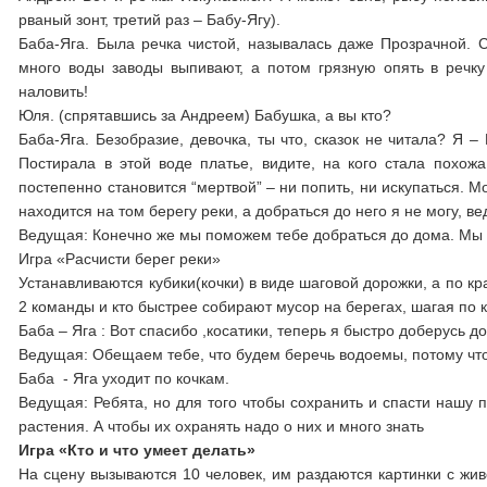
рваный зонт, третий раз – Бабу-Ягу).
Баба-Яга. Была речка чистой, называлась даже Прозрачной. 
много воды заводы выпивают, а потом грязную опять в речку 
наловить!
Юля. (спрятавшись за Андреем) Бабушка, а вы кто?
Баба-Яга. Безобразие, девочка, ты что, сказок не читала? Я –
Постирала в этой воде платье, видите, на кого стала похож
постепенно становится “мертвой” – ни попить, ни искупаться. М
находится на том берегу реки, а добраться до него я не могу, 
Ведущая: Конечно же мы поможем тебе добраться до дома. Мы р
Игра «Расчисти берег реки»
Устанавливаются кубики(кочки) в виде шаговой дорожки, а по кра
2 команды и кто быстрее собирают мусор на берегах, шагая по 
Баба – Яга : Вот спасибо ,косатики, теперь я быстро доберусь д
Ведущая: Обещаем тебе, что будем беречь водоемы, потому что
Баба - Яга уходит по кочкам.
Ведущая: Ребята, но для того чтобы сохранить и спасти нашу 
растения. А чтобы их охранять надо о них и много знать
Игра «Кто и что умеет делать»
На сцену вызываются 10 человек, им раздаются картинки с живот