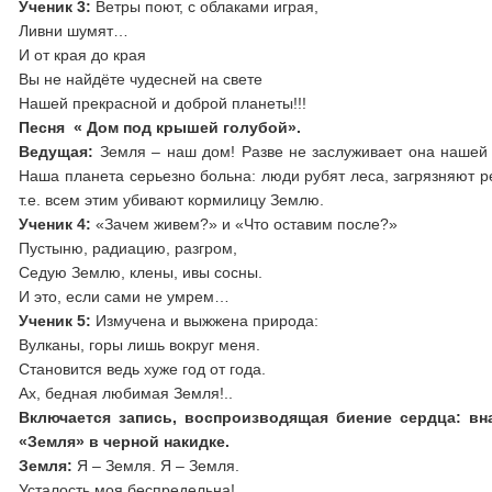
Ученик 3:
Ветры поют, с облаками играя,
Ливни шумят…
И от края до края
Вы не найдёте чудесней на свете
Нашей прекрасной и доброй планеты!!!
Песня « Дом под крышей голубой».
Ведущая:
Земля – наш дом! Разве не заслуживает она нашей
Наша планета серьезно больна: люди рубят леса, загрязняют р
т.е. всем этим убивают кормилицу Землю.
Ученик 4:
«Зачем живем?» и «Что оставим после?»
Пустыню, радиацию, разгром,
Седую Землю, клены, ивы сосны.
И это, если сами не умрем…
Ученик 5:
Измучена и выжжена природа:
Вулканы, горы лишь вокруг меня.
Становится ведь хуже год от года.
Ах, бедная любимая Земля!..
Включается запись, воспроизводящая биение сердца: вна
«Земля» в черной накидке.
Земля:
Я – Земля. Я – Земля.
Усталость моя беспредельна!