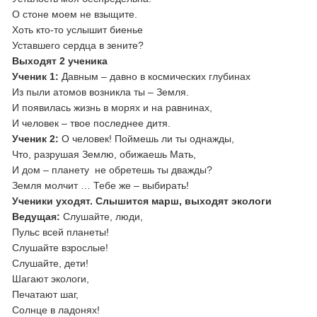
О стоне моем не взыщите.
Хоть кто-то услышит биенье
Уставшего сердца в зените?
Выходят 2 ученика
Ученик 1:
Давным – давно в космических глубинах
Из пыли атомов возникла ты – Земля.
И появилась жизнь в морях и на равнинах,
И человек – твое последнее дитя.
Ученик 2:
О человек! Поймешь ли ты однажды,
Что, разрушая Землю, обижаешь Мать,
И дом – планету не обретешь ты дважды?
Земля молчит … Тебе же – выбирать!
Ученики уходят. Слышится марш, выходят экологи
Ведущая:
Слушайте, люди,
Пульс всей планеты!
Слушайте взрослые!
Слушайте, дети!
Шагают экологи,
Печатают шаг,
Солнце в ладонях!