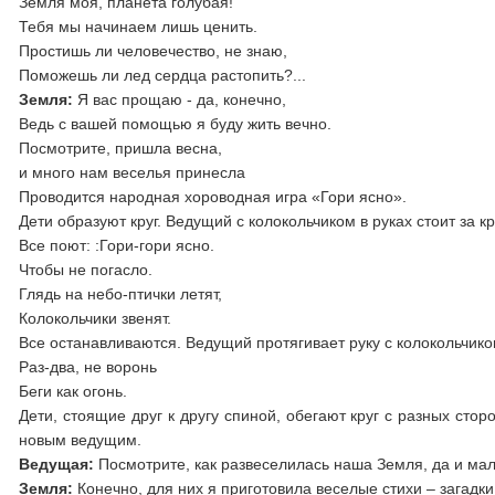
Земля моя, планета голубая!
Тебя мы начинаем лишь ценить.
Простишь ли человечество, не знаю,
Поможешь ли лед сердца растопить?...
Земля:
Я вас прощаю - да, конечно,
Ведь с вашей помощью я буду жить вечно.
Посмотрите, пришла весна,
и много нам веселья принесла
Проводится народная хороводная игра «Гори ясно».
Дети образуют круг. Ведущий с колокольчиком в руках стоит за 
Все поют: :Гори-гори ясно.
Чтобы не погасло.
Глядь на небо-птички летят,
Колокольчики звенят.
Все останавливаются. Ведущий протягивает руку с колокольчиком
Раз-два, не воронь
Беги как огонь.
Дети, стоящие друг к другу спиной, обегают круг с разных сто
новым ведущим.
Ведущая:
Посмотрите, как развеселилась наша Земля, да и м
Земля:
Конечно, для них я приготовила веселые стихи – загадки