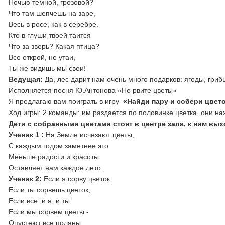
Ночью темной, грозовой?
Что там шепчешь на заре,
Весь в росе, как в серебре.
Кто в глуши твоей таится
Что за зверь? Какая птица?
Все открой, не утаи,
Ты же видишь мы свои!
Ведущая:
Да, лес дарит нам очень много подарков: ягоды, гриб
Исполняется песня Ю.Антонова «Не рвите цветы»
Я предлагаю вам поиграть в игру
«Найди пару и собери цвет
Ход игры: 2 команды: им раздается по половинке цветка, они н
Дети с собранными цветами стоят в центре зала, к ним вых
Ученик 1 :
На Земле исчезают цветы,
С каждым годом заметнее это
Меньше радости и красоты
Оставляет нам каждое лето.
Ученик 2:
Если я сорву цветок,
Если ты сорвешь цветок,
Если все: и я, и ты,
Если мы сорвем цветы -
Опустеют все поляны,