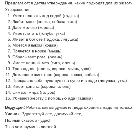
Предлагаются детям утверждения, какие подходят для их животно
Утверждения:
Умеет плавать под водой (гадюка)
Любит мясо (кошка, собака, тигр)
Дает молоко (корова)
Умеет летать (голубь, утка)
Живет в болоте (гадюка, лягушка)
Моется языком (кошка)
Прячется в норке (мышь)
Сбрасывает рога (олень)
Имеет ценный мех (тигр, олень)
Травоядное (олень, корова, мышь, утка)
Домашнее животное (корова, кошка, собака)
Прекрасно себя чувствует на суше и в воде (лягушка, утка)
Имеет копыта (корова, олень)
Символ мира (голубь)
Убивают жертву с помощью яда (гадюка)
Ведущая:
Ребята, как вы думаете, ведь охранять надо не только
Ученик:
Здравствуй лес, дремучий лес,
Полный сказок и чудес!
Ты о чем шумишь листвой