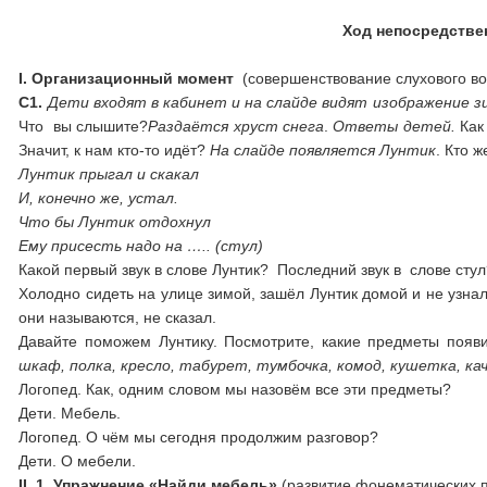
Ход непосредстве
I
. Организационный момент
(совершенствование слухового во
С1.
Дети входят в кабинет и на слайде видят изображение з
Что вы слышите?
Раздаётся хруст снега
.
Ответы детей.
Как 
Значит, к нам кто-то идёт?
На слайде появляется Лунтик
. Кто 
Лунтик прыгал и скакал
И, конечно же, устал.
Что бы Лунтик отдохнул
Ему присесть надо на ….. (стул)
Какой первый звук в слове Лунтик? Последний звук в слове сту
Холодно сидеть на улице зимой, зашёл Лунтик домой и не узна
они называются, не сказал.
Давайте поможем Лунтику. Посмотрите, какие предметы появи
шкаф, полка, кресло, табурет, тумбочка, комод, кушетка, ка
Логопед. Как, одним словом мы назовём все эти предметы?
Дети. Мебель.
Логопед. О чём мы сегодня продолжим разговор?
Дети. О мебели.
II
. 1. Упражнение «Найди мебель»
(развитие фонематических п