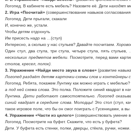
Логопед. В кабинете есть мебель? Назовите её. Дети
находят м
2. Игра «Посчитай»
(совершенствование навыков согласования
Логопед. Дети прыгали, скакали
И, конечно же, устали.
Чтобы детям отдохнуть
Им присесть надо на …(стул)
Интересно, а сколько у нас стульев? Давайте посчитаем.
Хорово
Один стул, два стула, три стула, четыре стула, пять стульев, 
нескольких предметов мебели
. Посмотрите, перед вами карт
столов, кресел, полок).
3. Упражнение «Найди место звука в слове»
(развитие навыка
Логопед раздаёт детям карточки-схемы слов и контейнеры с
Логопед. Ребята, покажем Лунтику как можно играть с мебелью
а под ней схема слова.
Это полка. Положите синий квадрат в нач
Лунтика.
Дети работают самостоятельно. Логопед оказыва
синий квадрат в середине слова
. Молодцы! Это стол (стул, ка
такое игровое поле, что бы он смог поиграть с Гусеницами, а вы
4. Упражнение «Части из целого»
(совершенствовать умение в
Логопед. Посмотрите на буфет. Скажите, что есть у буфета?
Дети. У буфета есть стенки, полки, дверцы, стёкла, ручки, ножки