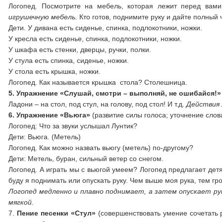
Логопед. Посмотрите на мебель, которая лежит перед вам
игрушечную мебель.
Кто готов, поднимите руку и дайте полный ч
Дети. У дивана есть сиденье, спинка, подлокотники, ножки.
У кресла есть сиденье, спинка, подлокотники, ножки.
У шкафа есть стенки, дверцы, ручки, полки.
У стула есть спинка, сиденье, ножки.
У стола есть крышка, ножки.
Логопед. Как называется крышка стола? Столешница.
5. Упражнение «Слушай, смотри – выполняй, не ошибайся!»
Ладони – на стол, под стул, на голову, под стол! И т.д.
Действия 
6. Упражнение «Вьюга»
(развитие силы голоса; уточнение сло
Логопед: Что за звуки услышал Лунтик?
Дети: Вьюга. (Метель)
Логопед. Как можно назвать вьюгу (метель) по-другому?
Дети: Метель, буран, сильный ветер со снегом.
Логопед. А играть мы с вьюгой умеем? Логопед предлагает детям 
буду я поднимать или опускать руку. Чем выше моя рука, тем гр
Логопед медленно и плавно поднимает, а затем опускает рук
мягкой.
7.
Пение песенки «Стул»
(совершенствовать умение сочетать 