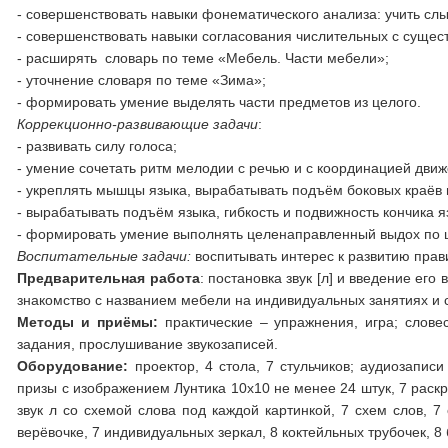
- совершенствовать навыки фонематического анализа: учить слы
- совершенствовать навыки согласования числительных с сущес
- расширять словарь по теме «Мебель. Части мебели»;
- уточнение словаря по теме «Зима»;
- формировать умение выделять части предметов из целого.
Коррекционно-развивающие задачи
:
- развивать силу голоса;
- умение сочетать ритм мелодии с речью и с координацией движ
- укреплять мышцы языка, вырабатывать подъём боковых краёв и
- вырабатывать подъём языка, гибкость и подвижность кончика я
- формировать умение выполнять целенаправленный выдох по ц
Воспитательные задачи:
воспитывать интерес к развитию прав
Предварительная работа
: постановка звук [л] и введение ег
знакомство с названием мебели на индивидуальных занятиях и 
Методы и приёмы:
практические – упражнения, игра; слове
задания, прослушивание звукозаписей.
Оборудование:
проектор, 4 стола, 7 стульчиков; аудиозапи
призы с изображением Лунтика 10х10 не менее 24 штук, 7 раск
звук л со схемой слова под каждой картинкой, 7 схем слов, 
верёвочке, 7 индивидуальных зеркал, 8 коктейльных трубочек, 8