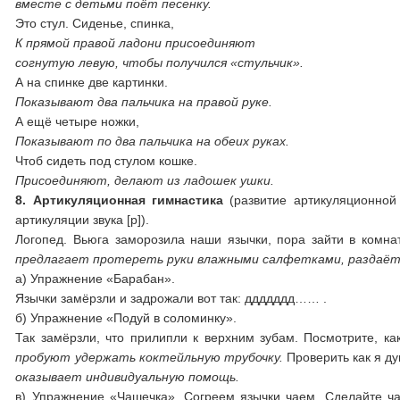
вместе с детьми поёт песенку.
Это стул. Сиденье, спинка,
К прямой правой ладони присоединяют
согнутую левую, чтобы получился
«стульчик».
А на спинке две картинки.
Показывают два пальчика на правой
руке.
А ещё четыре ножки,
Показывают по два пальчика на обеих
руках.
Чтоб сидеть под стулом кошке.
Присоединяют, делают из ладошек
ушки.
8. Артикуляционная гимнастика
(развитие артикуляционной
артикуляции звука [р]).
Логопед. Вьюга заморозила наши язычки, пора зайти в комн
предлагает протереть руки влажными салфетками, раздаёт 
а) Упражнение «Барабан».
Язычки замёрзли и задрожали вот так: ддддддд…… .
б) Упражнение «Подуй в соломинку».
Так замёрзли, что прилипли к верхним зубам. Посмотрите, ка
пробуют удержать коктейльную трубочку.
Проверить как я д
оказывает индивидуальную помощь.
в) Упражнение «Чашечка». Согреем язычки чаем. Сделайте ча