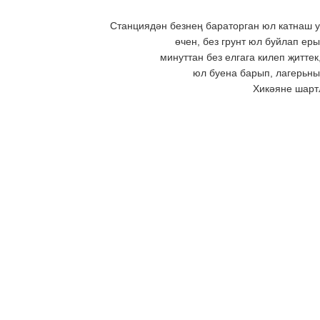
Станциядән безнең бараторган юл катнаш у
өчен, без грунт юл буйлап ер
минуттан без елгага килеп җиттек
юл буена барып, лагерьны
Хикәяне шарт