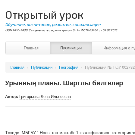
Открытый урок
Обучение, воспитание, развитие, социализация
ISSN 2410-2830. Свидетельство о регистрации Эл № ФС77-65466 от 04.05.2016
Главная
Публикации
Информация о п
Главная
/
Публикации
/
География
/
Публикация № ПОУ 002782
Урынның планы. Шартлы билгеләр
Автор:
Григорьева Лена Ильясовна
Төзеде: МБГБУ “ Носы төп мәктәбе”I квалификацион категория