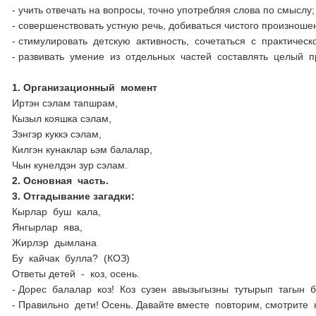
- учить отвечать на вопросы, точно употребляя слова по смыслу;
- совершенствовать устную речь, добиваться чистого произношен
- стимулировать детскую активность, сочетаться с практическ
- развивать умение из отдельных частей составлять целый п
1. Организационный момент
Иртэн сэлам тапшрам,
Кызыл кояшка сэлам,
Зэнгэр куккэ сэлам,
Килгэн кунаклар ьэм балалар,
Чын кунелдэн зур сэлам.
2. Основная часть.
3. Отгадывание загадки:
Кырлар буш кала,
Янгырлар ява,
Жирлэр дымлана
Бу кайчак булла? (КОЗ)
Ответы детей - коз, осень.
- Дорес балалар коз! Коз сузен авызыгызны тутырып тагын б
- Правильно дети! Осень. Давайте вместе повторим, смотрите 