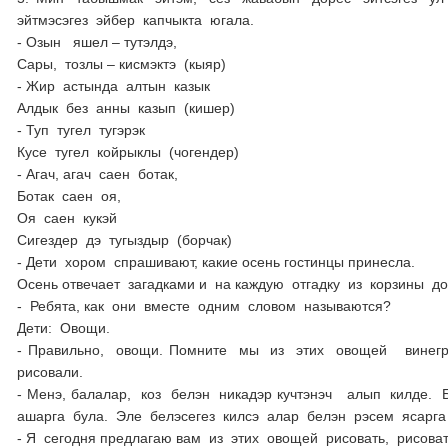
эйтмэсэгез эйбер капчыкта югала.
- Озын яшел – тутэлдэ,
Сары, тозлы – кисмэктэ (кыяр)
- Жир астында алтын казык
Алдык без анны казып (кишер)
- Туп тугел тугэрэк
Кусе тугел койрыклы (чогендер)
- Агач, агач саен ботак,
Ботак саен оя,
Оя саен кукэй
Сигездер дэ тугыздыр (борчак)
- Дети хором спрашивают, какие осень гостинцы принесла.
Осень отвечает загадками и на каждую отгадку из корзины д
- Ребята, как они вместе одним словом называются?
Дети: Овощи.
- Правильно, овощи. Помните мы из этих овощей винегрет
рисовали.
- Менэ, балалар, коз белэн никадэр кучтэнэч алып килде.
ашарга була. Эле белэсегез килсэ алар белэн рэсем ясарга
- Я сегодня предлагаю вам из этих овощей рисовать, рисова