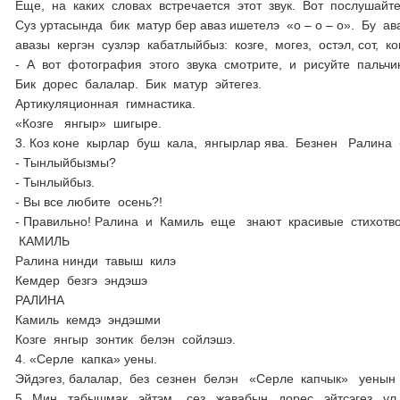
Еще, на каких словах встречается этот звук. Вот послушайт
Суз уртасында бик матур бер аваз ишетелэ «о – о – о». Бу 
авазы кергэн сузлэр кабатлыйбыз: козге, могез, остэл, сот, ко
- А вот фотография этого звука смотрите, и рисуйте пальчи
Бик дорес балалар. Бик матур эйтегез.
Артикуляционная гимнастика.
«Козге янгыр» шигыре.
3. Коз коне кырлар буш кала, янгырлар ява. Безнен Ралин
- Тынлыйбызмы?
- Тынлыйбыз.
- Вы все любите осень?!
- Правильно! Ралина и Камиль еще знают красивые стихотв
КАМИЛЬ
Ралина нинди тавыш килэ
Кемдер безгэ эндэшэ
РАЛИНА
Камиль кемдэ эндэшми
Козге янгыр зонтик белэн сойлэшэ.
4. «Серле капка» уены.
Эйдэгез, балалар, без сезнен белэн «Серле капчык» уенын
5. Мин табышмак эйтэм, сез жавабын дорес эйтсэгез у