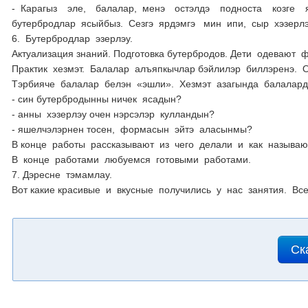
- Карагыз эле, балалар, менэ остэлдэ подноста козге я
бутербродлар ясыйбыз. Сезгэ ярдэмгэ мин ипи, сыр хэзерл
6. Бутербродлар эзерлэу.
Актуализация знаний. Подготовка бутербродов. Дети одевают ф
Практик хезмэт. Балалар алъяпкычлар бэйлилэр биллэренэ.
Тэрбияче балалар белэн «эшли». Хезмэт азагында балалард
- син бутербродынны ничек ясадын?
- анны хэзерлэу очен нэрсэлэр кулландын?
- яшелчэлэрнен тосен, формасын эйтэ аласынмы?
В конце работы рассказывают из чего делали и как называю
В конце работами любуемся готовыми работами.
7. Дэресне тэмамлау.
Вот какие красивые и вкусные получились у нас занятия. 
Ск