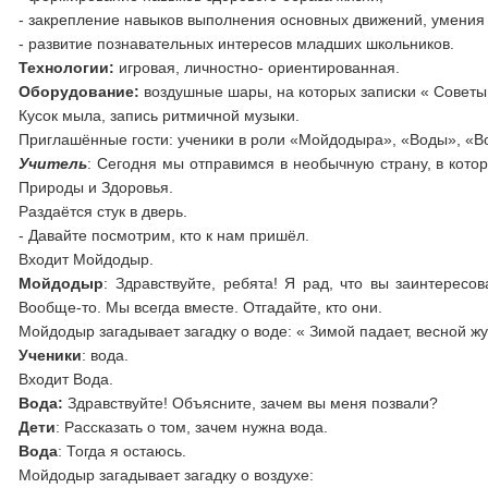
- закрепление навыков выполнения основных движений, умения
- развитие познавательных интересов младших школьников.
Технологии:
игровая, личностно- ориентированная.
Оборудование:
воздушные шары, на которых записки « Советы 
Кусок мыла, запись ритмичной музыки.
Приглашённые гости: ученики в роли «Мойдодыра», «Воды», «В
Учитель
: Сегодня мы отправимся в необычную страну, в котор
Природы и Здоровья.
Раздаётся стук в дверь.
- Давайте посмотрим, кто к нам пришёл.
Входит Мойдодыр.
Мойдодыр
: Здравствуйте, ребята! Я рад, что вы заинтерес
Вообще-то. Мы всегда вместе. Отгадайте, кто они.
Мойдодыр загадывает загадку о воде: « Зимой падает, весной жу
Ученики
: вода.
Входит Вода.
Вода:
Здравствуйте! Объясните, зачем вы меня позвали?
Дети
: Рассказать о том, зачем нужна вода.
Вода
: Тогда я остаюсь.
Мойдодыр загадывает загадку о воздухе: