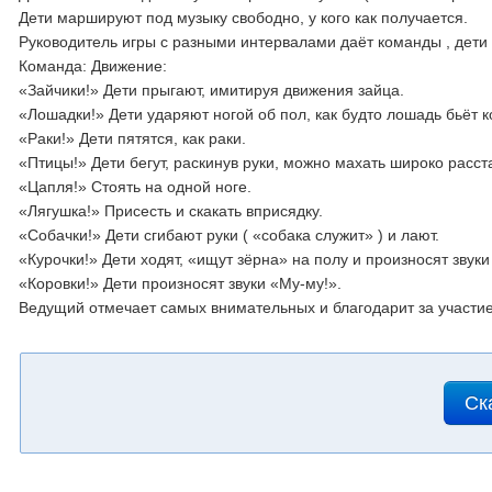
Дети маршируют под музыку свободно, у кого как получается.
Руководитель игры с разными интервалами даёт команды , дети
Команда: Движение:
«Зайчики!» Дети прыгают, имитируя движения зайца.
«Лошадки!» Дети ударяют ногой об пол, как будто лошадь бьёт 
«Раки!» Дети пятятся, как раки.
«Птицы!» Дети бегут, раскинув руки, можно махать широко расс
«Цапля!» Стоять на одной ноге.
«Лягушка!» Присесть и скакать вприсядку.
«Собачки!» Дети сгибают руки ( «собака служит» ) и лают.
«Курочки!» Дети ходят, «ищут зёрна» на полу и произносят звуки
«Коровки!» Дети произносят звуки «Му-му!».
Ведущий отмечает самых внимательных и благодарит за участие
Ск