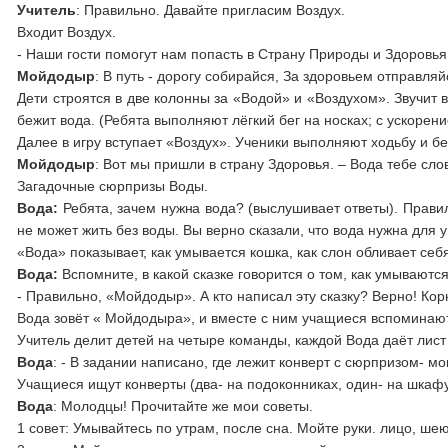
Учитель
: Правильно. Давайте пригласим Воздух.
Входит Воздух.
- Наши гости помогут нам попасть в Страну Природы и Здоровья
Мойдодыр
: В путь - дорогу собирайся, За здоровьем отправляй
Дети строятся в две колонны за «Водой» и «Воздухом». Звучит 
бежит вода. (Ребята выполняют лёгкий бег на носках; с ускорен
Далее в игру вступает «Воздух». Ученики выполняют ходьбу и бе
Мойдодыр
: Вот мы пришли в страну Здоровья. – Вода тебе сло
Загадочные сюрпризы Воды.
Вода:
Ребята, зачем нужна вода? (выслушивает ответы). Правил
не может жить без воды. Вы верно сказали, что вода нужна для
«Вода» показывает, как умывается кошка, как слон обливает себ
Вода:
Вспомните, в какой сказке говорится о том, как умываютс
- Правильно, «Мойдодыр». А кто написал эту сказку? Верно! Кор
Вода зовёт « Мойдодыра», и вместе с ним учащиеся вспоминаю
Учитель делит детей на четыре команды, каждой Вода даёт лист
Вода
: - В задании написано, где лежит конверт с сюрпризом- м
Учащиеся ищут конверты (два- на подоконниках, один- на шкафу
Вода
: Молодцы! Прочитайте же мои советы.
1 совет: Умывайтесь по утрам, после сна. Мойте руки. лицо, шею