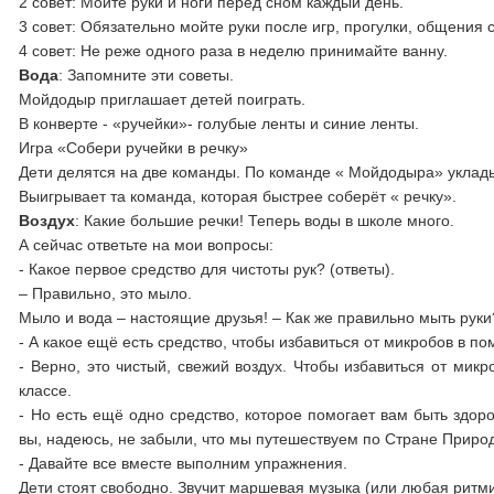
2 совет: Мойте руки и ноги перед сном каждый день.
3 совет: Обязательно мойте руки после игр, прогулки, общения 
4 совет: Не реже одного раза в неделю принимайте ванну.
Вода
: Запомните эти советы.
Мойдодыр приглашает детей поиграть.
В конверте - «ручейки»- голубые ленты и синие ленты.
Игра «Собери ручей
Дети делятся на две команды. По команде « Мойдодыра» укладыв
Выигрывает та команда, которая быстрее соберёт « речку».
Воздух
: Какие большие речки! Теперь воды в школе много.
А сейчас ответьте на мои вопросы:
- Какое первое средство для чистоты рук? (ответы).
– Правильно, это мыло.
Мыло и вода – настоящие друзья! – Как же правильно мыть руки?
- А какое ещё есть средство, чтобы избавиться от микробов в п
- Верно, это чистый, свежий воздух. Чтобы избавиться от мик
классе.
- Но есть ещё одно средство, которое помогает вам быть здор
вы, надеюсь, не забыли, что мы путешествуем по Стране Приро
- Давайте все вместе выполним упражнения.
Дети стоят свободно. Звучит маршевая музыка (или любая ритми