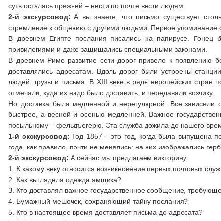
суть осталась прежней – нести по почте вести людям.
2-й экскурсовод:
А вы знаете, что письмо существует стол
стремление к общению с другими людьми. Первое упоминание о 
В древнем Египте послания писались на папирусе. Гонец б
привилегиями и даже защищались специальными законами.
В древнем Риме развитие сети дорог привело к появлению б
доставлялись адресатам. Вдоль дорог были устроены станци
людей, грузы и письма. В ХΙΙΙ веке в ряде европейских стран
отмечали, куда их надо было доставить, и передавали возчику.
Но доставка была медленной и нерегулярной. Все зависели о
быстрее, а весной и осенью медленней. Важное государстве
посыльному – фельдъегерю. Эта служба дожила до нашего врем
1-й экскурсовод:
Год 1857 – это год, когда была выпущена п
года, как правило, почти не менялись: на них изображались ге
2-й экскурсовод:
А сейчас мы предлагаем викторину:
1. К какому веку относится возникновение первых почтовых служ
2. Как выглядела одежда ямщика?
З. Кто доставлял важное государственное сообщение, требующе
4. Бумажный мешочек, сохраняющий тайну послания?
5. Кто в настоящее время доставляет письма до адресата?