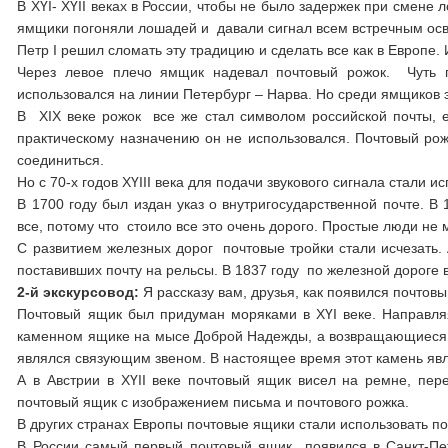
В ХҮΙ- ХҮΙΙ веках в России, чтобы не было задержек при смене
ямщики погоняли лошадей и давали сигнал всем встречным осв
Петр Ι решил сломать эту традицию и сделать все как в Европе
Через левое плечо ямщик надевал почтовый рожок. Чуть п
использовался на линии Петербург – Нарва. Но среди ямщиков 
В ХΙХ веке рожок все же стал символом российской почты, е
практическому назначению он не использовался. Почтовый рожо
соединиться.
Но с 70-х годов ХҮΙΙΙ века для подачи звукового сигнала стали 
В 1700 году был издан указ о внутригосударственной почте. В
все, потому что стоило все это очень дорого. Простые люди не м
С развитием железных дорог почтовые тройки стали исчезать. 
поставивших почту на рельсы. В 1837 году по железной дороге 
2-й экскурсовод:
Я рассказу вам, друзья, как появился почтов
Почтовый ящик был придуман моряками в ХҮΙ веке. Направля
каменном ящике на мысе Доброй Надежды, а возвращающиеся ко
являлся связующим звеном. В настоящее время этот камень явл
А в Австрии в ХҮΙΙ веке почтовый ящик висел на ремне, пер
почтовый ящик с изображением письма и почтового рожка.
В других странах Европы почтовые ящики стали использовать по
В России самый первый почтовый ящик появился в Санкт-Пе