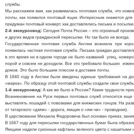
службы.
Мы расскажем вам, как развивалась почтовая служба, что новиз
почты, как появился почтовый ящик. Интересным окажется для
придуман почтовый конверт, как доставлялись письма и посылки
2-й экскурсовод:
Сегодня Почта России – это огромный произ
и других видов гражданской пересылки. Но так было не всегда.
Государственная почтовая служба Англии возникла при коро
появилась частная почтовая служба. Письма граждан доставляли
в это время ни в одном городе не было названий улиц, номеро
порой и совсем не доходили. Все это требовало больших измене
домов. Это было большим плюсом в доставке почты.
В 1840 году в Англии были введены единые требования на дост
«марка». По образцу этой почтовой службы создали свои службы
1-й экскурсовод:
А как же было в России? Какие трудности пр
Возникновение на Руси первых почтовых служб относится еще к
выставлять лошадей с повозками для княжеских гонцов. На раз
от татарского «дзям» - дорога, ямщик о «ям-чи» - проводник).
В царствование Михаила Федоровича был основан приказ, заним
В 1667 году для пересылки государственных бумаг была образ
Ямщики надели суконные кафтаны зеленого цвета с нашитыми на