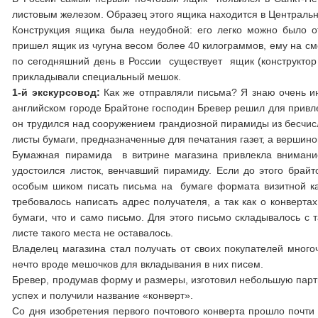
листовым железом. Образец этого ящика находится в Центральн
Конструкция ящика была неудобной: его легко можно было 
пришел ящик из чугуна весом более 40 килограммов, ему на см
по сегодняшний день в России существует ящик (конструктор 
прикладывали специальный мешок.
1-й экскурсовод:
Как же отправляли письма? Я знаю очень и
английском городе Брайтоне господин Бревер решил для привле
он трудился над сооружением грандиозной пирамиды из бесчи
листы бумаги, предназначенные для печатания газет, а вершиной
Бумажная пирамида в витрине магазина привлекла внимание
удостоился листок, венчавший пирамиду. Если до этого брай
особым шиком писать письма на бумаге формата визитной карт
требовалось написать адрес получателя, а так как о конверта
бумаги, что и само письмо. Для этого письмо складывалось с 
листе такого места не оставалось.
Владелец магазина стал получать от своих покупателей много
нечто вроде мешочков для вкладывания в них писем.
Бревер, продумав форму и размеры, изготовил небольшую парт
успех и получили название «конверт».
Со дня изобретения первого почтового конверта прошло почти 