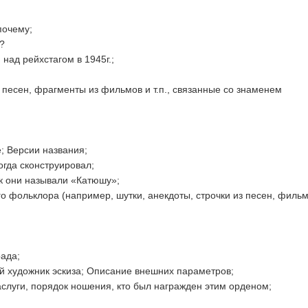
почему;
?
над рейхстагом в 1945г.;
 песен, фрагменты из фильмов и т.п., связанные со знаменем
; Версии названия;
когда сконструировал;
к они называли «Катюшу»;
 фольклора (например, шутки, анекдоты, строчки из песен, фильмо
рада;
й художник эскиза; Описание внешних параметров;
аслуги, порядок ношения, кто был награжден этим орденом;