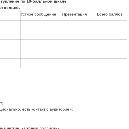
тупление по 10-балльной шкале
отдельно.
Устное сообщение
Презентация
Всего баллов
т;
ионально, есть контакт с аудиторией;
ния четкие, картинки подписаны;