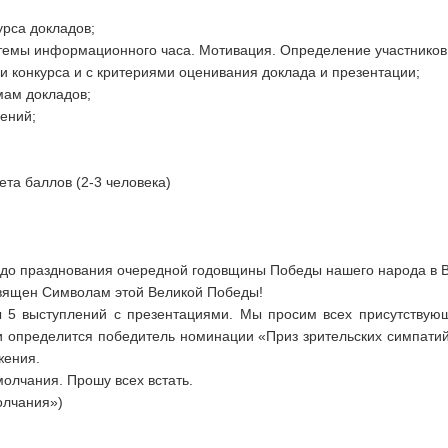
урса докладов;
 темы информационного часа. Мотивация. Определение участников 
и конкурса и с критериями оценивания доклада и презентации;
мам докладов;
ений;
та баллов (2-3 человека)
до празднования очередной годовщины Победы нашего народа в В
вящен Символам этой Великой Победы!
5 выступлений с презентациями. Мы просим всех присутствующ
и определится победитель номинации «Приз зрительских симпати
жения.
олчания. Прошу всех встать.
олчания»)