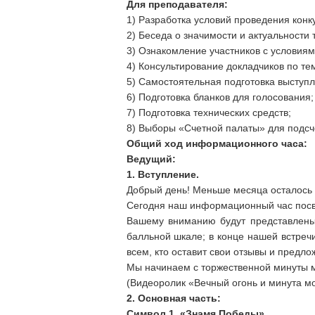
Для преподавателя:
1) Разработка условий проведения конк
2) Беседа о значимости и актуальности
3) Ознакомление участников с условиям
4) Консультирование докладчиков по те
5) Самостоятельная подготовка выступл
6) Подготовка бланков для голосования;
7) Подготовка технических средств;
8) Выборы «Счетной палаты» для подсче
Общий ход информационного часа:
Ведущий:
1.
Вступление.
Добрый день! Меньше месяца осталось 
Сегодня наш информационный час пос
Вашему вниманию будут представлены 
балльной шкале; в конце нашей встреч
всем, кто оставит свои отзывы и предло
Мы начинаем с торжественной минуты м
(Видеоролик «Вечный огонь и минута м
2.
Основная часть:
Символ 1. «Знамя Победы»