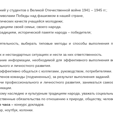
ний у студентов о Великой Отечественной войне 1941 – 1945 гг.;
символами Победы над фашизмом в нашей стране,
тических качеств учащейся молодежи;
адициям своей семьи, своего народа.
радициям, исторической памяти народа – победителя;
еятельность, выбирать типовые методы и способы выполнения п
 и нестандартных ситуациях и нести за них ответственность.
вание информации, необходимой для эффективного выполнения 
ьного и личностного развития.
, эффективно общаться с коллегами, руководством, потребителями.
членов команды (подчиненных), за результат выполнения заданий.
чи профессионального и личностного развития, заниматься само
икации.
кому наследию и культурным традициям народа, уважать социальны
вственные обязательства по отношению к природе, обществу, челов
 часа –
конкурс докладов.
, ноутбук, колонки.