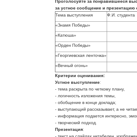
Проголосуйте за понравившееся выс
за устное сообщение и презентацию 
Тема выступления
Ф.И. студента
«Знамя Победы»
«Катюша»
«Орден Победы»
«Георгиевская ленточка»
«Вечный огонь»
Критерии оценивания:
Устное выступление
:
- тема раскрыта по четкому плану,
- логичность изложения темы,
- обобщение в конце доклада;
- выступающий рассказывает, а не читае
- информация подается интересно, эмоц
- творческий подход.
Презентация
:
- текст на слайдах читабелен, изображе