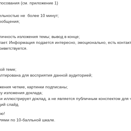
лосования (см. приложение 1)
ельностью не более 10 минут;
сообщения;
гичность изложения темы; вывод в конце;
тает. Информация подается интересно, эмоционально, есть контакт
риветствуется.
:
ой теме;
птирована для восприятия данной аудиторией;
жения четкие, картинки подписаны;
ну изложения доклада;
 иллюстрирует доклад, а не является публичным конспектом для ч
ий слайд.
ию!
лями по 10-балльной шкале.