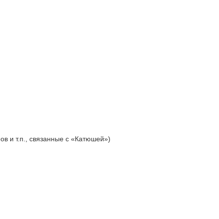
в и т.п., связанные с «Катюшей»)