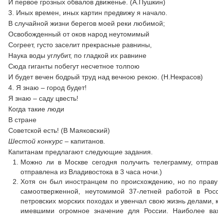
И первое грозных обвалов движенье. (А.Пушкин)
3. Иных времен, иных картин предвижу я начало.
В случайной жизни берегов моей реки любимой;
Освобожденный от оков народ неутомимый
Согреет, густо заселит прекрасные равнины,
Наука воды углубит, по гладкой их равнине
Сюда гиганты побегут несчетное толпою
И будет вечен бодрый труд над вечною рекою. (Н.Некрасов)
4. Я знаю – город будет!
Я знаю – саду цвесть!
Когда такие люди
В стране
Советской есть! (В Маяковский)
Шестой конкурс –
капитанов.
Капитанам предлагают следующие задания.
Можно ли в Москве сегодня получить телеграмму, отправ
отправлена из Владивостока в 3 часа ночи.)
Хотя он был иностранцем по происхождению, но по праву 
самоотверженной, неутомимой 37-летней работой в Рос
петровских морских походах и увенчал свою жизнь делами,
имевшими огромное значение для России. Наиболее ва