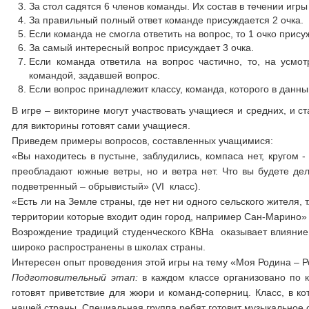
За стол садятся 6 членов команды. Их состав в течении игр
За правильный полный ответ команде присуждается 2 очка.
Если команда не смогла ответить на вопрос, то 1 очко прис
За самый интересный вопрос присуждает 3 очка.
Если команда ответила на вопрос частично, то, на усмо
командой, задавшей вопрос.
Если вопрос принадлежит классу, команда, которого в данны
В игре – викторине могут участвовать учащиеся и средних, и 
для викторины готовят сами учащиеся.
Приведем примеры вопросов, составленных учащимися:
«Вы находитесь в пустыне, заблудились, компаса нет, кругом -
преобладают южные ветры, но и ветра нет. Что вы будете де
подветренный – обрывистый» (VI класс).
«Есть ли на Земле страны, где нет ни одного сельского жителя, 
территории которые входит один город, например Сан-Марино» (
Возрождение традиций студенческого КВНа оказывает влияние
широко распространены в школах страны.
Интересен опыт проведения этой игры на тему «Моя Родина – Р
Подготовительный этап:
в каждом классе организовано по к
готовят приветствие для жюри и команд-соперниц. Класс, в к
нашей страны. Специальная группа ребят готовит музыкальное