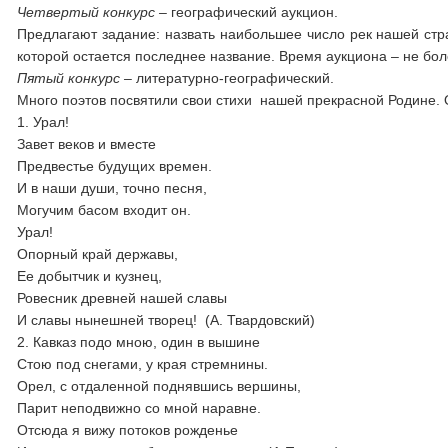
Четвертый конкурс –
географический аукцион.
Предлагают задание: назвать наибольшее число рек нашей стра
которой остается последнее название. Время аукциона – не бол
Пятый конкурс –
литературно-географический.
Много поэтов посвятили свои стихи нашей прекрасной Родине.
1. Урал!
Завет веков и вместе
Предвестье будущих времен.
И в наши души, точно песня,
Могучим басом входит он.
Урал!
Опорный край державы,
Ее добытчик и кузнец,
Ровесник древней нашей славы
И славы нынешней творец! (А. Твардовский)
2. Кавказ подо мною, один в вышине
Стою под снегами, у края стремнины.
Орел, с отдаленной поднявшись вершины,
Парит неподвижно со мной наравне.
Отсюда я вижу потоков рожденье