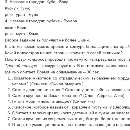
3. Названия городов: Куба - Баку
Кусну - Нукус
реки: уран - Нура
4. Названия городов: рубаха - Бухара
веки - Киев
реки: мука - Кума
Второе задание выполняют не более 1 мин.
В это же время можно провести конкурс болельщиков, который
Какой полуостров нашей страны «кричит» о своей величине?
После двух конкурсов проводят промежуточный результат игры,
Третий конкурс –
конкурс эрудитов. В него включены вопросы 
где оно обитает. Время на обдумывание – 30 сек.
Лохматое животное со страдальческим выражением морды
часами? (Ленивец, Южная Америка.)
Самое длинное животное? Сколько у него шейных позвонков
Самое крупное на Земле животное? (Слон, Африка, Азия)
Гигант моря, млекопитающее? (Синий кит)
Животное, которое называют «кораблем пустыни»? (Верблю
Обитает в теплых краях, носит детенышей в сумке на животе
Самая крупная из современных птиц, быстро бегает, но не л
Птица, не умеющая летать, но отлично плавающая и ныряю