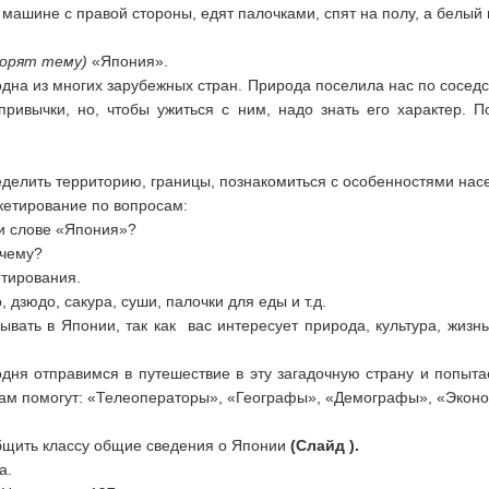
 машине с правой стороны, едят палочками, спят на полу, а белый
ворят тему)
«Япония».
дна из многих зарубежных стран. Природа поселила нас по соседст
 привычки, но, чтобы ужиться с ним, надо знать его характер.
елить территорию, границы, познакомиться с особенностями насе
етирование по вопросам:
ри слове «Япония»?
очему?
тирования.
 дзюдо, сакура, суши, палочки для еды и т.д.
вать в Японии, так как вас интересует природа, культура, жизн
одня отправимся в путешествие в эту загадочную страну и попыт
 нам помогут: «Телеоператоры», «Географы», «Демографы», «Экон
бщить классу общие сведения о Японии
(Слайд ).
а.