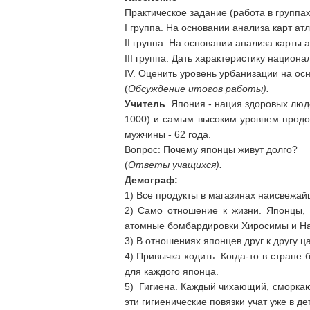
Практическое задание (работа в группах
I группа. На основании анализа карт ат
II группа. На основании анализа карты 
III группа. Дать характеристику национа
IV. Оценить уровень урбанизации на осн
(
Обсуждение итогов работы).
Учитель
. Япония - нация здоровых люде
1000) и самым высоким уровнем продол
мужчины - 62 года.
Вопрос: Почему японцы живут долго?
(
Ответы учащихся).
Демограф:
1) Все продукты в магазинах наисвежай
2) Само отношение к жизни. Японцы, 
атомные бомбардировки Хиросимы и Нага
3) В отношениях японцев друг к другу ц
4) Привычка ходить. Когда-то в стране
для каждого японца.
5) Гигиена. Каждый чихающий, сморкающ
эти гигиенические повязки учат уже в де