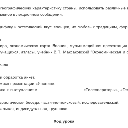
-географическую характеристику страны, использовать различные
лавное в лекционном сообщении.
цифику и эстетический вкус японцев, их любовь к традициям, фо
и
ира, экономическая карта Японии, мультимедийная презентация
учащихся, атласы, учебник В.П. Максаковский “Экономическая и 
иала
 обработка анкет.
мися презентации «Япония».
материала к выступлениям «Телеоператоры», «Географ
ристическая беседа; частично-поисковый; исследовательский.
альная, индивидуальная, групповая.
Ход урока