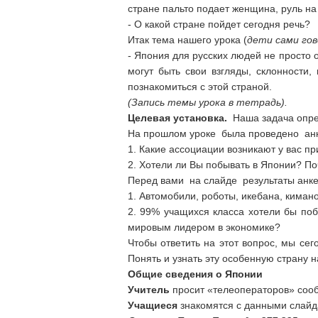
стране пальто подает женщина, руль на
- О какой стране пойдет сегодня речь?
Итак тема нашего урока (
дети сами го
- Япония для русских людей не просто о
могут быть свои взгляды, склонности,
познакомиться с этой страной.
(Запись темы урока в тетрадь).
Целевая установка.
Наша задача опред
На прошлом уроке была проведено анк
1. Какие ассоциации возникают у вас п
2. Хотели ли Вы побывать в Японии? П
Перед вами на слайде результаты анке
1. Автомобили, роботы, икебана, кимано,
2. 99% учащихся класса хотели бы побы
мировым лидером в экономике?
Чтобы ответить на этот вопрос, мы сег
Понять и узнать эту особенную страну
Общие сведения о Японии
Учитель
просит «телеоператоров» соо
Учащиеся
знакомятся с данными слайд