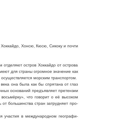
 Хоккайдо, Хонсю, Кюсю, Сикоку и почти
м отделяют остров Хоккайдо от острова
меют для страны огромное значение как
а осуществляется морским транспортом.
 века она была как бы спрятана от глаз
очных оснований предъявляет претензии
восьмёрку», что говорит о её высоком
ь от большинства стран затрудняет про­
ля участия в международном географи­