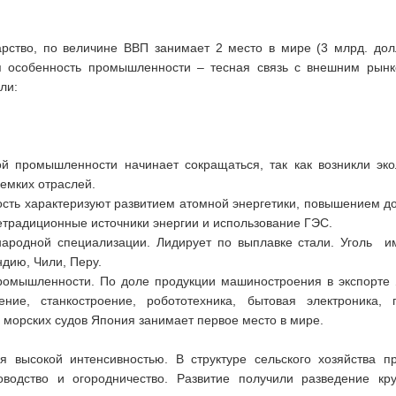
арство, по величине ВВП занимает 2 место в мире (3 млрд. до
ая особенность промышленности – тесная связь с внешним рынк
ли:
й промышленности начинает сокращаться, так как возникли эк
оемких отраслей.
ть характеризуют развитием атомной энергетики, повышением до
етрадиционные источники энергии и использование ГЭС.
ародной специализации. Лидирует по выплавке стали. Уголь и
дию, Чили, Перу.
ромышленности. По доле продукции машиностроения в экспорте 
ение, станкостроение, робототехника, бытовая электроника, 
морских судов Япония занимает первое место в мире.
я высокой интенсивностью. В структуре сельского хозяйства п
оводство и огородничество. Развитие получили разведение кру