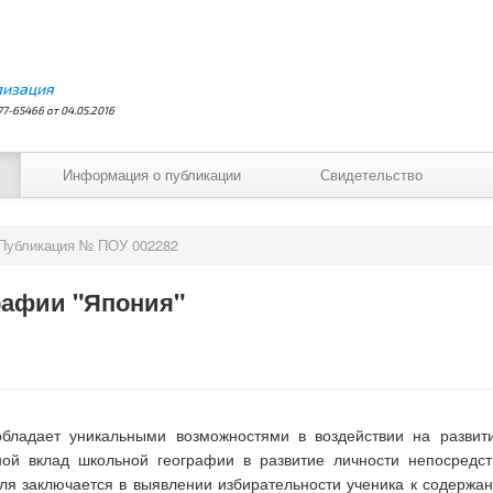
лизация
7-65466 от 04.05.2016
Информация о публикации
Свидетельство
Публикация № ПОУ 002282
рафии "Япония"
бладает уникальными возможностями в воздействии на развити
вной вклад школьной географии в развитие личности непосредс
еля заключается в выявлении избирательности ученика к содержа