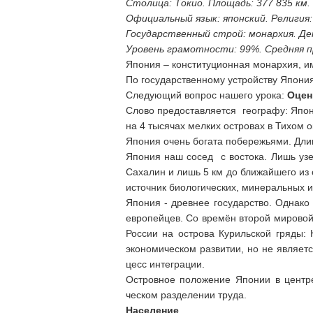
Столица: Токио. Площадь: 377 835 км. 
Официальный язык: японский. Религия:
Государственный строй: монархия. Де
Уровень грамотности: 99%. Средняя 
Япония – конституционная монархия, и
По государственному устройству Япония
Следующий вопрос нашего урока:
Оцен
Слово предоставляется географу: Япони
на 4 тысячах мелких островах в Тихом 
Япония очень богата побережьями. Длин
Япония наш сосед с востока. Лишь узе
Сахалин и лишь 5 км до ближайшего из
источник биологических, минеральных и
Япония - древнее государство. Однако 
европейцев. Со времён второй мировой
России на острова Курильской гряды:
экономическом развитии, но не являетс
цесс интеграции.
Островное положение Японии в центре
ческом разделении труда.
Население