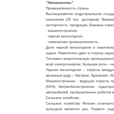
“Экономисты”
Промышленность страны
Высокоразвитое индустриальное госуд
населения (30 тыс. долларов). Важн
экспортность продукции. Базовые отрас
- машиностроение.
- черная металлургия.
- химическая промышленность.
Доля черной металлургии и химическо
сырья. Наметился сдвиг в сторону наук
Топливно-энергетическую промышленнос
всей электроэнергии. Большая роль – н
Черная металлургия – отрасль междун
железную руду – Австрию, Бразилию, Ин
Машиностроение - ведущая отрасль п
(64%) Автомобилестроение, судостро
автомобилей, промышленных роботов и 
Сельское хозяйство
Сельское хозяйство Японии отличаетс
культурой является рис. Развито сад