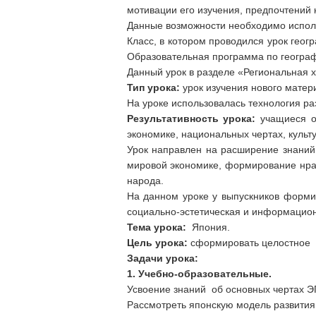
мотивации его изучения, предпочтений 
Данные возможности необходимо исполь
Класс, в котором проводился урок гео
Образовательная программа по географ
Данный урок в разделе «Региональная х
Тип урока:
урок изучения нового матер
На уроке использовалась технология р
Результативность урока:
учащиеся ов
экономике, национальных чертах, культ
Урок направлен на расширение знаний
мировой экономике, формирование нравс
народа.
На данном уроке у выпускников форми
социально-эстетическая и информацио
Тема урока:
Япония.
Цель урока:
сформировать целостное п
Задачи урока:
1. Учебно-образовательные.
Усвоение знаний об основных чертах Э
Рассмотреть японскую модель развития