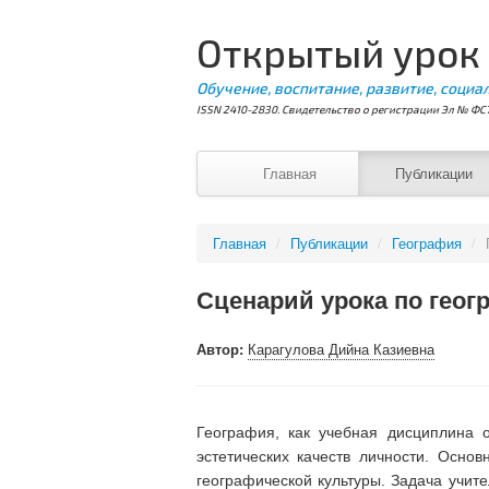
Открытый урок
Обучение, воспитание, развитие, социа
ISSN 2410-2830. Свидетельство о регистрации Эл № ФС7
Главная
Публикации
Главная
/
Публикации
/
География
/
Сценарий урока по геог
Автор:
Карагулова Дийна Казиевна
География, как учебная дисциплина о
эстетических качеств личности. Осно
географической культуры. Задача учит