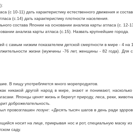
):
ласа (с 10-11) дать характеристику естественного движения и соста
атласа (с.14) дать характеристику плотности населения.
льного состава Японии на основании анализа карты атласа (с. 12-13)
овании анализа карты атласа (с.15). Назвать крупнейшие города.
й с самым низким показателем дет­ской смертности в мире - 4 на 10
жительности жизни (мужчины -76 лет, женщины - 82 года). Для с
шие. В пищу употребляется много морепродуктов.
как никакой другой народ в ми­ре, знают и понимают, насколько
саки. Японцы ценят жизнь и берегут природу, леса, реки, животны
арит доброжелательность.
 был провозглашен лозунг: «Де­сять тысяч шагов в день ради здоро
ийся носит на лице, при­крывая нос и рот, специальную маску из
тском саду.