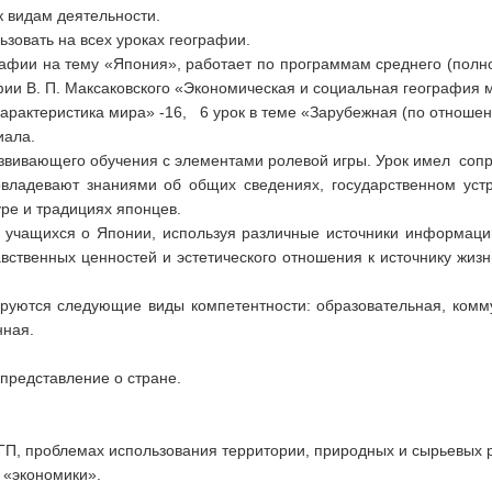
к видам деятельности.
зовать на всех уроках географии.
графии на тему «Япония», работает по программам среднего (полн
ии В. П. Максаковского «Экономическая и социальная география м
арактеристика мира» -16, 6 урок в теме «Зарубежная (по отношен
иала.
азвивающего обучения с элементами ролевой игры. Урок имел соп
ладевают знаниями об общих сведениях, государственном устр
уре и традициях японцев.
 учащихся о Японии, используя различные источники информаци
твенных ценностей и эстетического отношения к источнику жизни
руются следующие виды компетентности: образовательная, коммун
нная.
редставление о стране.
ГП, проблемах использования территории, природных и сырьевых р
 «экономики».