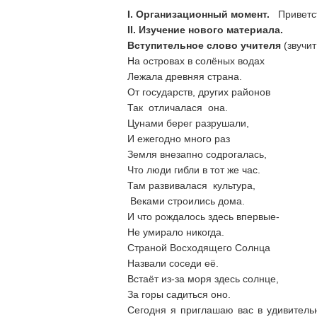
I
.
Организационный момент.
Приветс
II
. Изучение нового материала.
Вступительное слово учителя
(звучи
На островах в солёных водах
Лежала древняя страна.
От государств, других районов
Так отличалася она.
Цунами берег разрушали,
И ежегодно много раз
Земля внезапно содрогалась,
Что люди гибли в тот же час.
Там развивалася культура,
Веками строились дома.
И что рождалось здесь впервые-
Не умирало никогда.
Страной Восходящего Солнца
Назвали соседи её.
Встаёт из-за моря здесь солнце,
За горы садиться оно.
Сегодня я приглашаю вас в удивительн