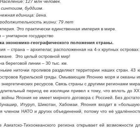
Население: 127 млн человек.
 синтоизм, буддизм.
нежная единица: йена.
продолжительность жизни: 79 лет
мперия. Это практически единственная империя в мире.
 – унитарное государство
ка экономико-географического положения страны.
я – страна – архипелаг, расположенная на 4-х крупных островах:
океане. Это целый островной мир!
а береговой линии – 30 тыс. км.
нькие ниточки проливов разделяют территории наших стран. 43 к
 островов Курильской гряды. Омывающие Японию моря и океаны и
 энергетических ресурсов. Связь страны с другими регионами мир
длительный период ее изоля­ции привел к тому, что вплоть до XX
 войны Япония не имеет мирного договора с Россией. Без достат
 Кунашир, Итуруп, Шикотан, Хабомаи. Япония входит в «большую 
я членом НАТО и других объеди­нений, потому что её удалённост
 Азиатско-Тихоокеанского ре­гиона открывает ей возможности д