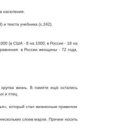
ва населения.
 и текста учебника (с.242).
00 (в США - 8 на 1000; в России - 18 на
равнения: в России женщины - 72 года,
 хрупка жизнь. В памяти ещё остались
х и птиц.
вья», который стал жизненным прави­лом
 нескольких слоев марли. Причем носить