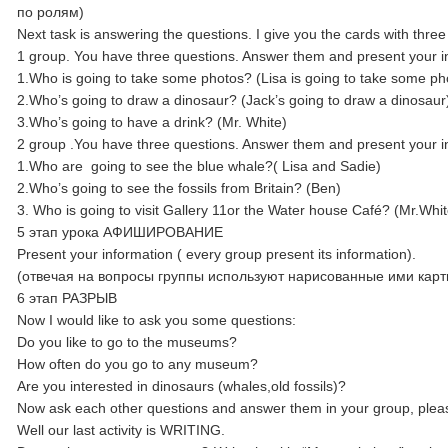
по ролям)
Next task is answering the questions. I give you the cards with thr
1 group. You have three questions. Answer them and present your i
1.Who is going to take some photos? (Lisa is going to take some ph
2.Who’s going to draw a dinosaur? (Jack’s going to draw a dinosaur
3.Who’s going to have a drink? (Mr. White)
2 group .You have three questions. Answer them and present your i
1.Who are going to see the blue whale?( Lisa and Sadie)
2.Who’s going to see the fossils from Britain? (Ben)
3. Who is going to visit Gallery 11or the Water house Café? (Mr.Whit
5 этап урока АФИШИРОВАНИЕ
Present your information ( every group present its information).
(отвечая на вопросы группы используют нарисованные ими карт
6 этап РАЗРЫВ
Now I would like to ask you some questions:
Do you like to go to the museums?
How often do you go to any museum?
Are you interested in dinosaurs (whales,old fossils)?
Now ask each other questions and answer them in your group, plea
Well our last activity is WRITING.