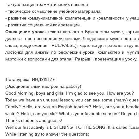
- актуализация грамматических навыков
- творческое осмысление учебного материала
- развитие коммуникативной компетенции и креативности у уча
- развитие социальной компетенции.
Оснащение урока:
тексты диалога о Британском музее, картин
диалога про посещение учениками Лондонского музея естеств
слова, предложения TRUE/FALSE), карточки для работы в групп
листочки для анкеты по рефлексии урока, компьютер и мульт
карточки с вопросами для этапа «Разрыв», презентация к уроку.
1 этапурока ИНДУКЦИЯ.
(Эмоциональный настрой на работу)
Good Morning, boys and girls. I ‘m glad to see you. How are you?
Today we have an unusual lesson, you can see some (many) guests
Family? Hello, are you an English teacher? Hello, are you a headte
winter? Hello, can you ski? What is your favourite season? Do you 
Thanks students and guests!
Well our first activity is LISTENING TO THE SONG. It is called “Leav
While listening try to answer the questions: