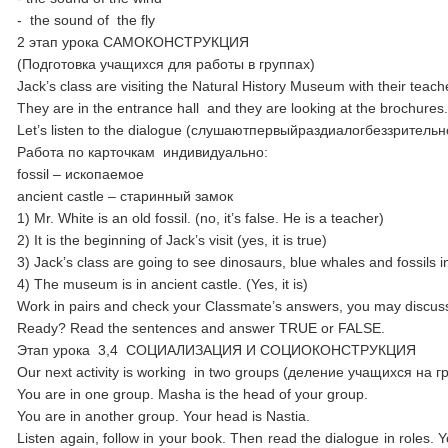
- the sound of the fly
2 этап урока САМОКОНСТРУКЦИЯ
(Подготовка учащихся для работы в группах)
Jack’s class are visiting the Natural History Museum with their teach
They are in the entrance hall and they are looking at the brochures
Let’s listen to the dialogue (слушаютпервыйраздиалогбеззрител
Работа по карточкам индивидуально:
fossil – ископаемое
ancient castle – старинный замок
1) Mr. White is an old fossil. (no, it’s false. He is a teacher)
2) It is the beginning of Jack’s visit (yes, it is true)
3) Jack’s class are going to see dinosaurs, blue whales and fossils i
4) The museum is in ancient castle. (Yes, it is)
Work in pairs and check your Classmate’s answers, you may discus
Ready? Read the sentences and answer TRUE or FALSE.
Этап урока 3,4 СОЦИАЛИЗАЦИЯ И СОЦИОКОНСТРУКЦИЯ
Our next activity is working in two groups (деление учащихся на г
You are in one group. Masha is the head of your group.
You are in another group. Your head is Nastia.
Listen again, follow in your book. Then read the dialogue in rol