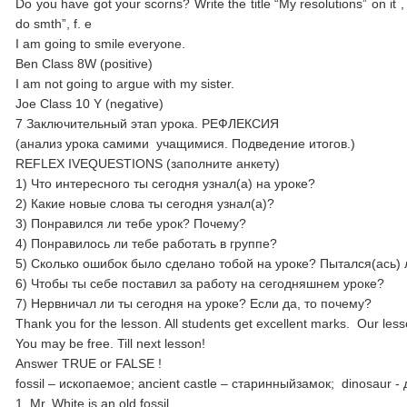
Do you have got your scorns? Write the title “My resolutions” on it ,
do smth”, f. e
I am going to smile everyone.
Ben Class 8W (positive)
I am not going to argue with my sister.
Joe Class 10 Y (negative)
7 Заключительный этап урока. РЕФЛЕКСИЯ
(анализ урока самими учащимися. Подведение итогов.)
REFLEX IVEQUESTIONS (заполните анкету)
1) Что интересного ты сегодня узнал(а) на уроке?
2) Какие новые слова ты сегодня узнал(а)?
3) Понравился ли тебе урок? Почему?
4) Понравилось ли тебе работать в группе?
5) Сколько ошибок было сделано тобой на уроке? Пытался(ась) 
6) Чтобы ты себе поставил за работу на сегодняшнем уроке?
7) Нервничал ли ты сегодня на уроке? Если да, то почему?
Thank you for the lesson. All students get excellent marks. Our less
You may be free. Till next lesson!
Answer TRUE or FALSE !
fossil – ископаемое; ancient castle – cтаринныйзамок; dinosaur -
1. Mr. White is an old fossil