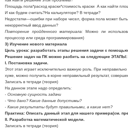
Как найти решение этой проблемы?
Площадь пола*расход краски*стоимость краски А как найти пл
И как будем считать?На калькуляторе? В тетради?
Недостатки—ошибки при наборе чисел, форма пола может быть 
некорректный ввод данных?
Повторение пройденного материала:
Можно ли использов
процессор или среда программирования)
3)
Изучение нового материала
Цель урока: разработать этапы решения задачи с помощью
Решение задач на ПК можно разбить на следующие ЭТАПЫ:
I. Постановка задачи.
Этот этап играет исключительно важную роль. При неправильно 
хуже, можно получить в корне неправильный результат, соверше
Записать в тетради (теория)
На данном этапе надо определить:
-
Основную сущность задачи
-
Что дано? Какие данные допустимы?
-
Какие результаты будут правильными, а какие нет?
Практика: Описать данный этап для нашего примера
(см. пр
II. Разработка математической модели.
Записать в тетради (теория)