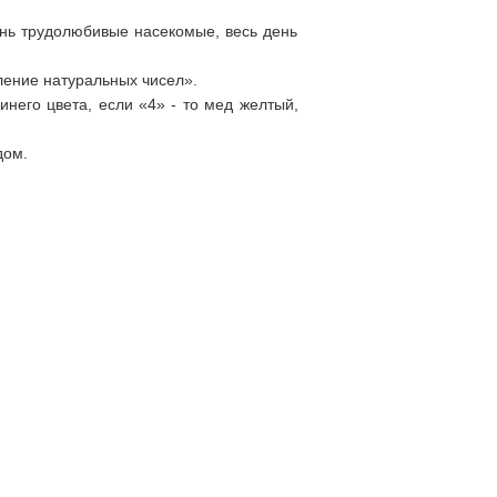
ень трудолюбивые насекомые, весь день
ление натуральных чисел».
инего цвета, если «4» - то мед желтый,
дом.