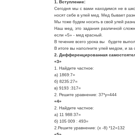
1. Вступление:
Сегодня мы с вами находимся не в шко
носят себе в улей мед. Мед бывает разн
Мы тоже будем носить в свой улей разн
Наш мед, это задания различной сложно
если «5» - мед красный.
В течение всего урока вы будете выпо
В итоге вы наполните улей медом, и за
2. Дифференцированная самостоятел
«3»
1. Найдите частное:
а) 1869:7=
б) 8235:27=
в) 9193 :317=
2. Решите уравнение: 37*у=444
«4»
2. Найдите частное:
а) 11 988:37=
б) 105 009 : 493=
2.Решите уравнение: (х -8) *12=132
«5»