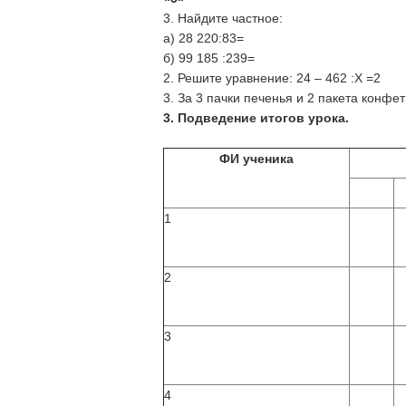
3. Найдите частное:
а) 28 220:83=
б) 99 185 :239=
2. Решите уравнение: 24 – 462 :Х =2
3. За 3 пачки печенья и 2 пакета конфет
3. Подведение итогов урока.
ФИ ученика
1
2
3
4