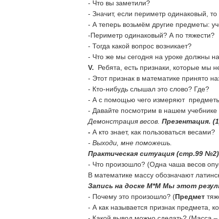
- Что вы заметили?
- Значит, если периметр одинаковый, то
- А теперь возьмём другие предметы: уч
-Периметр одинаковый? А по тяжести?
- Тогда какой вопрос возникает?
- Что же мы сегодня на уроке должны н
V
.
Ребята, есть признаки, которые мы н
- Этот признак в математике принято н
- Кто-нибудь слышал это слово? Где?
- А с помощью чего измеряют предметы
- Давайте посмотрим в нашем учебнике 
Демонстрация весов.
Презентация. (1
-
А кто знает, как пользоваться весами?
- Выходи, мне поможешь.
Практическая ситуация (стр.99 №2)
- Что произошло? (Одна чаша весов опу
В математике массу обозначают латинск
Запись на доске М*М Мы этот резул
- Почему это произошло? (
Предмет
тяж
- А как называется признак предмета, 
- Какой вывод можно сделать? (Масса –