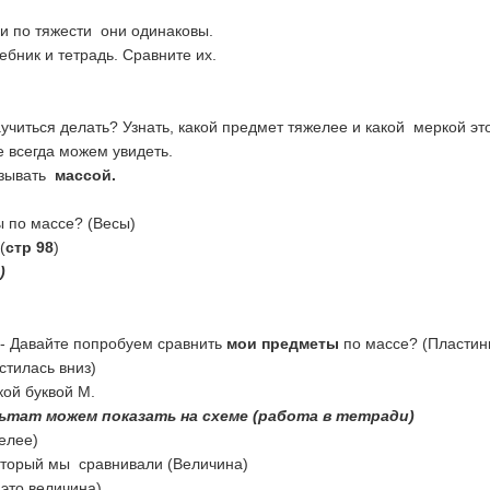
 и по тяжести они одинаковы.
ебник и тетрадь. Сравните их.
аучиться делать? Узнать, какой предмет тяжелее и какой меркой э
е всегда можем увидеть.
азывать
массой.
 по массе? (Весы)
(
стр 98
)
)
- Давайте попробуем сравнить
мои предметы
по массе? (Пластин
стилась вниз)
ой буквой М.
ьтат можем показать на схеме (работа в тетради)
елее)
который мы сравнивали (Величина)
 это величина)