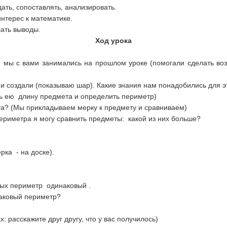
ать, сопоставлять, анализировать.
интерес к математике.
ать выводы.
Ход урока
ем мы с вами занимались на прошлом уроке (помогали сделать в
ми создали (показываю шар). Какие знания нам понадобились для э
ь ею длину предмета и определить периметр)
а? (Мы прикладываем мерку к предмету и сравниваем)
ериметра я могу сравнить предметы: какой из них больше?
ка - на доске).
орых периметр одинаковый .
инаковый периметр?
х: расскажите друг другу, что у вас получилось)