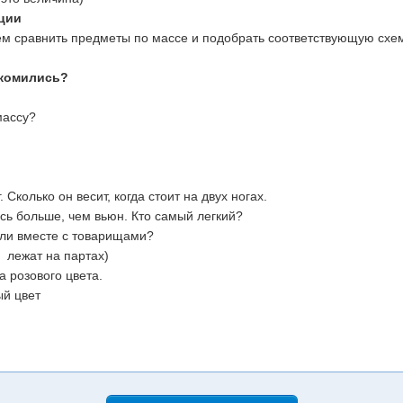
ции
ем сравнить предметы по массе и подобрать соответствующую схем
акомились?
массу?
. Сколько он весит, когда стоит на двух ногах.
ась больше, чем вьюн. Кто самый легкий?
или вместе с товарищами?
 лежат на партах)
а розового цвета.
ый цвет