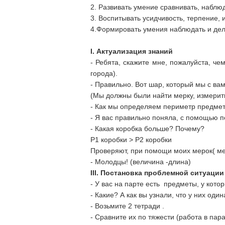
2. Развивать умение сравнивать, наблюд
3. Воспитывать усидчивость, терпение, 
4.Формировать умения наблюдать и дел
I.
Актуализация знаний
- Ребята, скажите мне, пожалуйста, ч
города).
- Правильно. Вот шар, который мы с ва
(Мы должны были найти мерку, измерит
- Как мы определяем периметр предмет
- Я вас правильно поняла, с помощью п
- Какая коробка больше? Почему?
Р1 коробки > Р2 коробки
Проверяют, при помощи моих мерок( мер
- Молодцы! (величина -длина)
III
. Постановка проблемной ситуации
- У вас на парте есть предметы, у кот
- Какие? А как вы узнали, что у них од
- Возьмите 2 тетради .
- Сравните их по тяжести (работа в пара