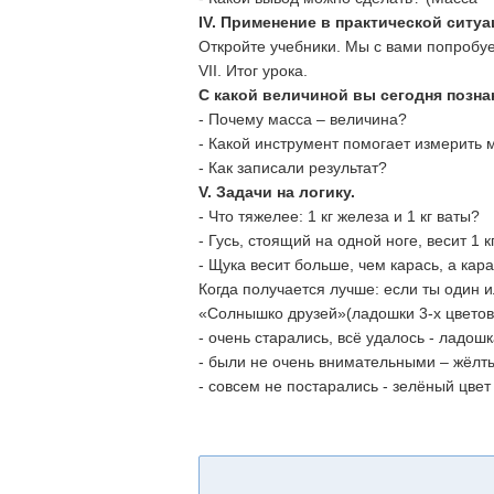
IV.
Применение в практической ситуа
Откройте учебники. Мы с вами попробу
VII. Итог урока.
С какой величиной вы сегодня позн
- Почему масса – величина?
- Какой инструмент помогает измерить 
- Как записали результат?
V.
Задачи на логику.
- Что тяжелее: 1 кг железа и 1 кг ваты?
- Гусь, стоящий на одной ноге, весит 1 кг
- Щука весит больше, чем карась, а кар
Когда получается лучше: если ты один 
«Солнышко друзей»(ладошки 3-х цветов
- очень старались, всё удалось - ладошк
- были не очень внимательными – жёлт
- совсем не постарались - зелёный цвет