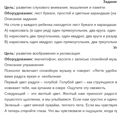
Задани
Цель:
развитие слухового внимания, мышления и памяти.
Оборудование:
лист бумаги, простой и цветные карандаши (на
Описание задания
На столе у каждого ребенка находится лист бумаги и карандаши
А) нарисовать (в один ряд) один прямоугольник, два круга, оди
Б) нарисовать два треугольника, один квадрат, два круга и раз
В) нарисовать один квадрат, один прямоугольник, два треугольн
У
Цель:
развитие воображения и релаксация.
Оборудование:
магнитофон; кассета с записью спокойной музык
Описание упражнения
Психолог включает спокойную музыку и говорит: «Лягте удобно
вами радуга яркая и необычная.
Первый цвет радуги – голубой. Голубой цвет – как струящаяся 
освежает тебя, как купание в озере. Ощутите эту свежесть.
Следующий – это желтый цвет. Желтый нам приносит радост
пушистого цыпленка, и мы улыбаемся. Если нам грустно и один
Зеленый – цвет мягкой лужайки, теплого лета. Если мы чувству
А теперь откройте глаза. Что вы чувствовали и ощущали, когда