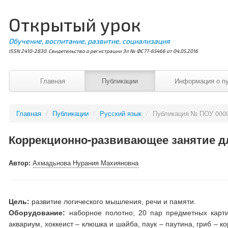
Открытый урок
Обучение, воспитание, развитие, социализация
ISSN 2410-2830. Свидетельство о регистрации Эл № ФС77-65466 от 04.05.2016
Главная
Публикации
Информация о п
Главная
/
Публикации
/
Русский язык
/
Публикация № ПОУ 000
Коррекционно-развивающее занятие дл
Автор:
Ахмадьнова Нурания Махияновна
Цель:
развитие логического мышления, речи и памяти.
Оборудование:
наборное полотно; 20 пар предметных картино
аквариум, хоккеист – клюшка и шайба, паук – паутина, гриб – ко