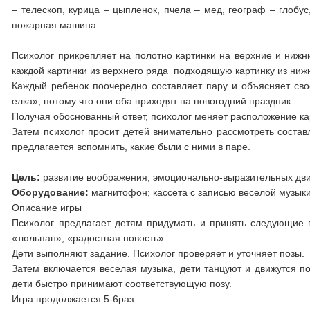
– телескоп, курица – цыпленок, пчела – мед, географ – глобус
пожарная машина.
Психолог прикрепляет на полотно картинки на верхние и нижн
каждой картинки из верхнего ряда подходящую картинку из ниж
Каждый ребенок поочередно составляет пару и объясняет сво
елка», потому что они оба приходят на новогодний праздник.
Получая обоснованный ответ, психолог меняет расположение ка
Затем психолог просит детей внимательно рассмотреть соста
предлагается вспомнить, какие были с ними в паре.
Цель:
развитие воображения, эмоционально-выразительных дви
Оборудование:
магнитофон; кассета с записью веселой музыки
Описание игры
Психолог предлагает детям придумать и принять следующие п
«тюльпан», «радостная новость».
Дети выполняют задание. Психолог проверяет и уточняет позы.
Затем включается веселая музыка, дети танцуют и движутся по
дети быстро принимают соответствующую позу.
Игра продолжается 5-6раз.