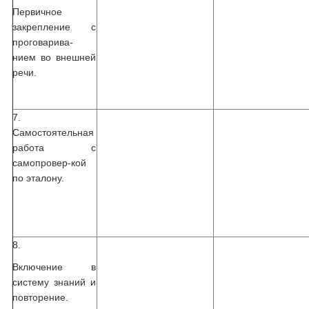
Первичное
закрепление с
проговарива-
нием во внешней
речи.
7.
Самостоятельная
работа с
самопровер-кой
по эталону.
8.
Включение в
систему знаний и
повторение.