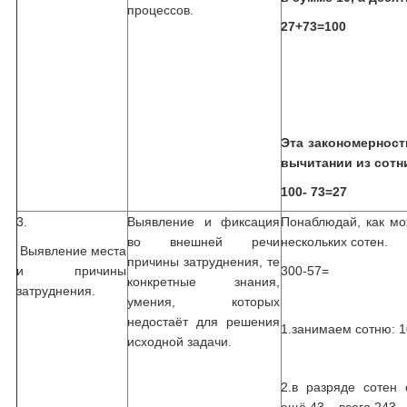
процессов.
27+73=100
Эта закономерност
вычитании из сотн
100- 73=27
3.
Выявление и фиксация
Понаблюдай, как мо
во внешней речи
нескольких сотен.
Выявление места
причины затруднения, те
и причины
300-57=
конкретные знания,
затруднения.
умения, которых
недостаёт для решения
1.занимаем сотню: 
исходной задачи.
2.в разряде сотен 