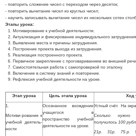
- повторить сложение чисел с переходом через десяток;
- повторить вычитание чисел из круглых чисел;
- научить записывать вычитание чисел их нескольких сотен стол
Этапы урока:
Мотивирование к учебной деятельности.
Актуализация и фиксирование индивидуального затруднения
Выявление места и причины затруднения.
Построение проекта выхода из затруднения.
Реализация построенного проекта.
Первичное закрепление с проговариванием во внешней речи
Самостоятельная работа с самопроверкой по эталону.
Включение в систему знаний и повторение.
Рефлексия учебной деятельности на уроке.
Этап урока
Цель этапа урока
Ход 
1.
Осознанное вхождение
Устный счёт. На экр
учащегося в
Мотиви-рование к
Сколько нужно 
пространство учебной
учебной деятель-
получилось 100 руб
деятельности на уроке.
ности
21р. 31р. 75 р. 