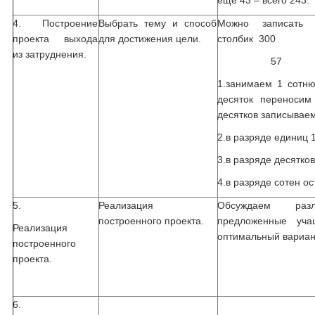
ещё 43 – всего 243.
4. Построение
Выбрать тему и способ
Можно записать 
проекта выхода
для достижения цели.
столбик 300
из затруднения.
57
1.занимаем 1 сотню 
десяток переносим
десятков записываем
2.в разряде единиц 
3.в разряде десятков
4.в разряде сотен ос
5.
Реализация
Обсуждаем разл
построенного проекта.
предложенные уча
Реализация
оптимальный вариан
построенного
проекта.
6.