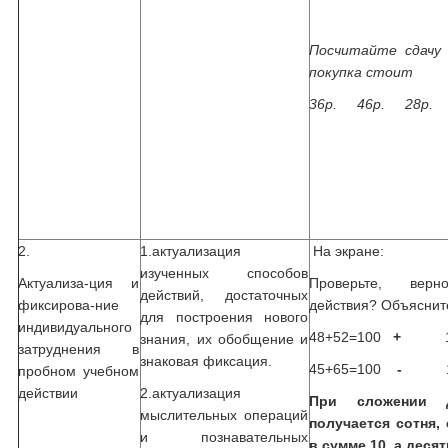
Посчитайте сдачу 
покупка стоит
36р. 46р. 28р. 
2.
1.актуализация
На экране:
изученных способов
Актуализа-ция и
Проверьте, вер
действий, достаточных
фиксирова-ние
действия? Объясните
для построения нового
индивидуального
48+52=100
+
100
знания, их обобщение и
затруднения в
знаковая фиксация.
45+65=100
-
100
пробном учебном
действии
2.актуализация
При сложении д
мыслительных операций
получается сотня,
и познавательных
в сумме 10, а десят