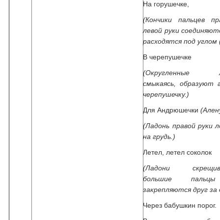
На горушечке,
(Кончики пальцев п
левой руки соединяютс
расходятся под углом 
В черепушечке
(Округленные ла
смыкаясь, образуют 
черепушечку.)
Для Андрюшечки
(Ален
(Ладонь правой руки 
на грудь.)
Летел, летел соколок
(Ладони скрещив
большие пальц
закрепляются друг за 
Через бабушкин порог.