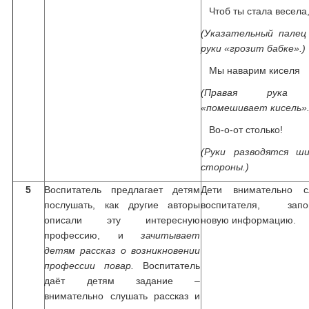
Чтоб ты стала весела
(Указательный палец
руки «грозит бабке».)
Мы наварим киселя
(Правая рука 
«помешивает кисель».
Во-о-от столько!
(Руки разводятся ш
стороны.)
5
Воспитатель предлагает детям
Дети внимательно с
послушать, как другие авторы
воспитателя, запо
описали эту интересную
новую информацию.
профессию, и
зачитывает
детям рассказ о возникновении
профессии повар.
Воспитатель
даёт детям задание –
внимательно слушать рассказ и