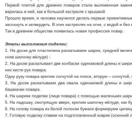
Первой плитой для древних поваров стала выложенная камн
варилась в ней, как в большой кастрюле с крышкой.
Прошло время, и человек научился делать первые примитивные 
засохнуть и затвердеть. В этих кастрюлях на огне, с водой и без
Так в древнем обществе появилась новая профессия повар.
Этапы выполнения поделки:
1. На доске для пластилина раскатываем шарик, средней велич
сняв шапочку жёлудя) ;
2. На доске раскатывает две колбаски одинаковой длины и шир
них кисти рук повара.
Одну руку повара крепим согнутой на поясе, вторую – согнутой
3. На доске раскатываем два овала одинаковой длины и ши
башмачки повара.
4. На шарике поделки (лице повара) с помощью маленьких шарик
5. На ладошку, смотрящую вверх, крепим шапочку жёлудя, как бу
6. На голову повара из белой полоски бумаги формируем цилинд
7. Готовую поделку ставим на подготовленный коврик (осенний л