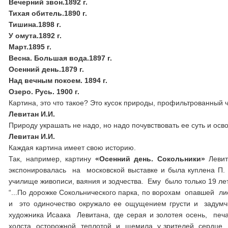
Вечерний звон.1892 г.
Тихая обитель.1890 г.
Тишина.1898 г.
У омута.1892 г.
Март.1895 г.
Весна. Большая вода.1897 г.
Осенний день.1879 г.
Над вечным покоем. 1894 г.
Озеро. Русь. 1900 г.
Картина, это что такое? Это кусок природы, профильтрованный ч
Левитан И.И.
Природу украшать не надо, но надо почувствовать ее суть и осв
Левитан И.И.
Каждая картина имеет свою историю.
Так, например, картину
«Осенний день. Сокольники»
Леви
экспонировалась на московской выставке и была куплена П
училище живописи, ваяния и зодчества. Ему было только 19 лет
“...По дорожке Сокольнического парка, по ворохам опавшей
и это одиночество окружало ее ощущением грусти и задумч
художника Исаака Левитана, где серая и золотея осень, пе
холста осторожной теплотой и щемила у зрителей сердце..