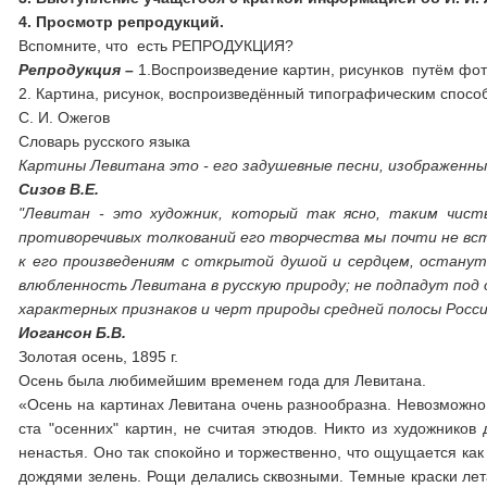
4. Просмотр репродукций.
Вспомните, что есть РЕПРОДУКЦИЯ?
Репродукция –
1.Воспроизведение картин, рисунков путём фото
2. Картина, рисунок, воспроизведённый типографическим спосо
С. И. Ожегов
Словарь русского
Картины Левитана это - его задушевные песн
Сизов В.Е.
"Левитан - это художник, который так ясно, таким чист
противоречивых толкований его творчества мы почти не вс
к его произведениям с открытой душой и сердцем, останут
влюбленность Левитана в русскую природу; не подпадут под
характерных признаков и черт природы средней полосы Росси
Иогансон Б.В.
Золотая осень, 1895 г.
Осень была любимейшим временем года для Левитана.
«Осень на картинах Левитана очень разнообразна. Невозможно 
ста "осенних" картин, не считая этюдов. Никто из художнико
ненастья. Оно так спокойно и торжественно, что ощущается как
дождями зелень. Рощи делались сквозными. Темные краски лета