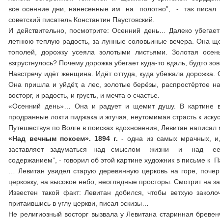
все осенние дни, нанесенные им на полотно”, - так писал
советский писатель Константин Паустовский.
И действительно, посмотрите: Осенний день… Далеко убегае
летнюю теплую радость, за лунные соловьиные вечера. Она ще
тополей, дорожку усеяла золотыми листьями. Золотая осен
взгрустнулось? Почему дорожка убегает куда-то вдаль, будто зо
Навстречу идёт женщина. Идёт оттуда, куда убежала дорожка. 
Она пришла и уйдёт, а лес, золотые берёзы, распростёртое на
восторг, и радость, и грусть, и мечта о счастье.
«Осенний день»… Она и радует и щемит душу. В картине вы
продранные локти пиджака и жгучая, неутомимая страсть к искус
Путешествуя по Волге в поисках вдохновения, Левитан написал 
«Над вечным покоем». 1894 г.
- одна из самых мрачных, и
заставляет задуматься над смыслом жизни и над ее бы
содержанием”, - говорил об этой картине художник в письме к П
… Левитан увидел старую деревянную церковь на горе, почерн
церковку, на высокое небо, неоглядные просторы. Смотрит на за
Известен такой факт: Левитан добился, чтобы ветхую закол
притаившись в углу церкви, писал эскизы…
Не религиозный восторг вызвала у Левитана старинная бревенч