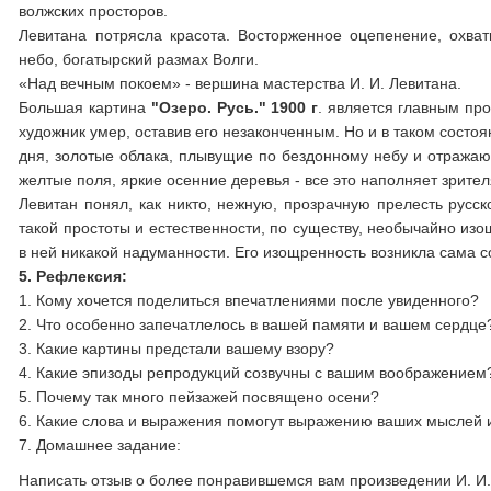
волжских просторов.
Левитана потрясла красота. Восторженное оцепенение, охва
небо, богатырский размах Волги.
«Над вечным покоем» - вершина мастерства И. И. Левитана.
Большая картина
"Озеро. Русь." 1900 г
. является главным пр
художник умер, оставив его незаконченным. Но и в таком состо
дня, золотые облака, плывущие по бездонному небу и отражающ
желтые поля, яркие осенние деревья - все это наполняет зрит
Левитан понял, как никто, нежную, прозрачную прелесть русск
такой простоты и естественности, по существу, необычайно из
в ней никакой надуманности. Его изощренность возникла сама со
5. Рефлексия:
1. Кому хочется поделиться впечатлениями после увиденного?
2. Что особенно запечатлелось в вашей памяти и вашем сердце
3. Какие картины предстали вашему взору?
4. Какие эпизоды репродукций созвучны с вашим воображением
5. Почему так много пейзажей посвящено осени?
6. Какие слова и выражения помогут выражению ваших мыслей и
7. Домашнее задание:
Написать отзыв о более понравившемся вам произведении И. И.