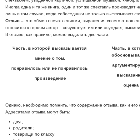
спектаклем, увиденной картиной, услышанной музыкой, кинофил
Иногда одна и та же книга, один и тот же спектакль производя
лишь в том случае, когда собеседники не только высказывают св
Отзыв
–
это обмен впечатлениями, выражения своего отношени
относится к героям автор – сочувствует им или осуждает, высме
В отзыве, как правило, можно выделить две части:
Часть, в которой высказывается
Часть, в ко
обосновыва
мнение о том,
аргументиру
понравилось или не понравилось
высказан
произведение
оценка
Однако, необходимо помнить, что содержание отзыва, как и его фо
Адресатами отзыва могут быть:
друг;
родители;
товарищи по классу;