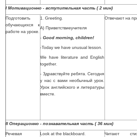
I
Мотивационно - вступительная часть ( 2 мин)
Подготовить
1. Greeting.
Отвечают на пр
обучающихся к
А) Приветствиеучителя
работе на уроке.
-
Good morning, children!
-Today we have unusual lesson.
We have literature and English
together.
- Здравствуйте ребята. Сегодня
у нас с вами необычный урок.
Урок английского и литературы
вместе.
II
Операционно - познавательная часть ( 36 мин)
Речевая
Look at the blackboard.
Читают сти