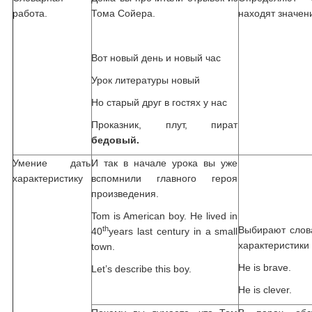
работа.
Тома Сойера.
находят значен
Вот новый день и новый час
Урок литературы новый
Но старый друг в гостях у нас
Проказник, плут, пират
бедовый.
Умение дать
И так в начале урока вы уже
характеристику
вспомнили главного героя
произведения.
Tom is American boy. He lived in
th
Выбирают слов
40
years last century in a small
характеристики 
town.
He is brave.
Let’s describe this boy.
He is clever.