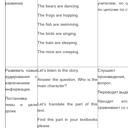
разминка
учителем, по 
The bears are dancing.
по цепочке по с
The frogs are hopping.
The fish are swimming.
The birds are singing.
The bats are sleeping.
The mice are creeping.
Развивать навык
Let’s listen to the story.
Слушают 
аудирования с
произведени
Answer the question. Who is the
извлечением
вопрос.
main character?
информации.
Переводят выд
Постановка
Находят ег
Let’s translate the part of this
темы и цели
сравнивают со 
text.
урока
Find this part in your textbooks
please.