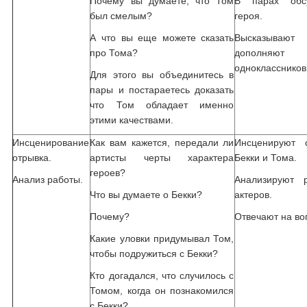
Почему вы думаете, что Том
В парах обс
был смелым?
героя.
А что вы еще можете сказать
Высказывают
про Тома?
дополня
одноклассников
Для этого вы объединитесь в
пары и постараетесь доказать
что Том обладает именно
этими качествами.
Инсценирование
Как вам кажется, передали ли
Инсценируют 
отрывка.
артисты черты характера
Бекки и Тома.
героев?
Анализ работы.
Анализируют 
Что вы думаете о Бекки?
актеров.
Почему?
Отвечают на во
Какие уловки придумывал Том,
чтобы подружиться с Бекки?
Кто догадался, что случилось с
Томом, когда он познакомился
с Бекки?