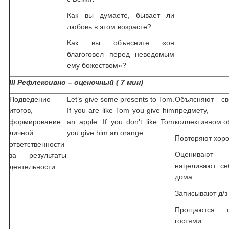
Как вы думаете, бывает ли
любовь в этом возрасте?
Как вы объясните «он
благоговел перед неведомым
ему божеством»?
III
Рефлексивно – оценочный ( 7 мин)
Подведение
Let’s give some presents to Tom.
Объясняют с
итогов,
If you are like Tom you give him
предмету,
формирование
an apple. If you don’t like Tom
коллективном 
личной
you give him an orange.
Повторяют хор
ответственности
Оценивают 
за результаты
нацеливают се
деятельности
дома.
Записывают д/з
Прощаются 
гостями.