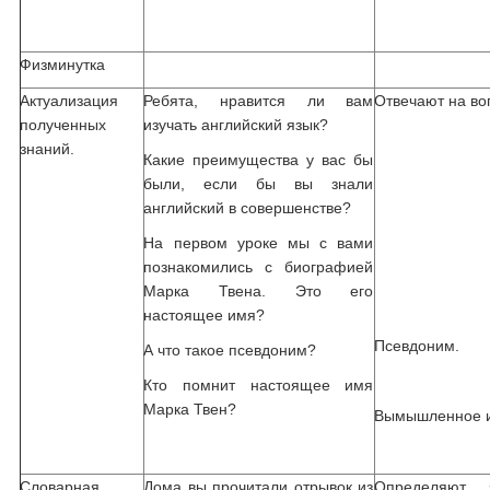
Физминутка
Актуализация
Ребята, нравится ли вам
Отвечают на во
полученных
изучать английский язык?
знаний.
Какие преимущества у вас бы
были, если бы вы знали
английский в совершенстве?
На первом уроке мы с вами
познакомились с биографией
Марка Твена. Это его
настоящее имя?
Псевдоним.
А что такое псевдоним?
Кто помнит настоящее имя
Марка Твен?
Вымышленное и
Словарная
Дома вы прочитали отрывок из
Определяют 