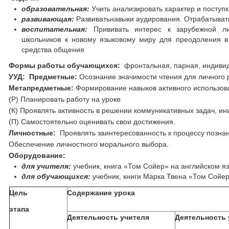
образовательная:
Учить анализировать характер и поступк
развивающая:
Развиватьнавыки аудирования. Отрабатывать
воспитательная:
Прививать интерес к зарубежной ли
школьников к новому языковому миру для преодоления в 
средства общения
Формы работы обучающихся:
фронтальная, парная, индиви
УУД: Предметные:
Осознание значимости чтения для личного 
Метапредметные:
Формирование навыков активного использов
(Р) Планировать работу на уроке
(К) Проявлять активность в решении коммуникативных задач, ин
(П) Самостоятельно оценивать свои достижения.
Личностные:
Проявлять заинтересованность к процессу позна
Обеспечение личностного морального выбора.
Оборудование:
для учителя:
учебник, книга «Том Сойер» на английском я
для обучающихся:
учебник, книги Марка Твена «Том Сойер
Цель
Содержание урока
этапа
Деятельность учителя
Деятельность 