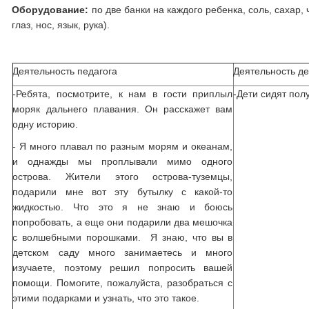
Оборудование:
по две банки на каждого ребенка, соль, сахар
глаз, нос, язык, рука).
Деятельность педагога
Деятельность д
-Ребята, посмотрите, к нам в гости приплыл
-Дети сидят пол
моряк дальнего плавания. Он расскажет вам
одну историю.
- Я много плавал по разным морям и океанам,
и однажды мы проплывали мимо одного
острова. Жители этого острова-туземцы,
подарили мне вот эту бутылку с какой-то
жидкостью. Что это я не знаю и боюсь
попробовать, а еще они подарили два мешочка
с волшебными порошками. Я знаю, что вы в
детском саду много занимаетесь и много
изучаете, поэтому решил попросить вашей
помощи. Помогите, пожалуйста, разобраться с
этими подарками и узнать, что это такое.