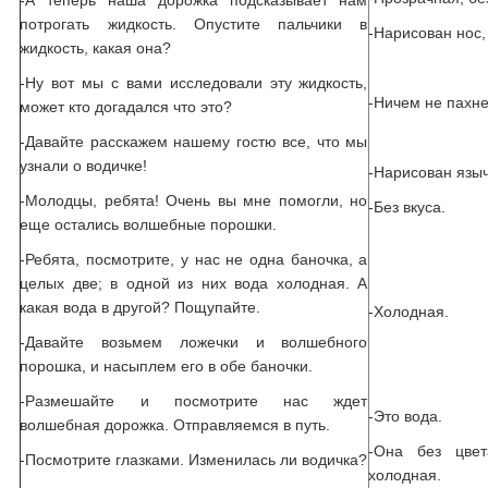
-А теперь наша дорожка подсказывает нам
потрогать жидкость. Опустите пальчики в
-Нарисован нос,
жидкость, какая она?
-Ну вот мы с вами исследовали эту жидкость,
-Ничем не пахнет
может кто догадался что это?
-Давайте расскажем нашему гостю все, что мы
узнали о водичке!
-Нарисован языч
-Молодцы, ребята! Очень вы мне помогли, но
-Без вкуса.
еще остались волшебные порошки.
-Ребята, посмотрите, у нас не одна баночка, а
целых две; в одной из них вода холодная. А
какая вода в другой? Пощупайте.
-Холодная.
-Давайте возьмем ложечки и волшебного
порошка, и насыплем его в обе баночки.
-Размешайте и посмотрите нас ждет
-Это вода.
волшебная дорожка. Отправляемся в путь.
-Она без цвет
-Посмотрите глазками. Изменилась ли водичка?
холодная.