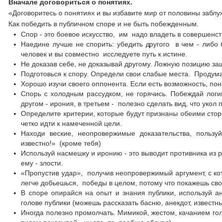
Вначале договориться о понятиях.
«Договоритесь о понятиях и вы избавите мир от половины забл
Как победить в публичном споре и не быть побежденным.
Спор - это боевое искусство, им надо владеть в совершенст
Наедине лучше не спорить: убедить другого в чем - либо 
человек и вы совместно исследуете путь к истине.
Не доказав себе, не доказывай другому. Ложную позицию за
Подготовься к спору. Определи свои слабые места. Продум
Хорошо изучи своего оппонента. Если есть возможность, пон
Спорь с холодным рассудком, не горячись. Побеждай логи
другом - ирония, в третьем - полезно сделать вид, что уко
Определите критерии, которые будут признаны обеими стор
четко идти к намеченной цели.
Находи веские, неопровержимые доказательства, польз
известно!» (кроме тебя)
Используй насмешку и иронию - это выводит противника из 
ему - злости.
«Пропустив удар», получив неопровержимый аргумент, с ко
легче добьешься, победы в целом, потому что покажешь сво
В споре опирайся на опыт и знания публики, используй а
голове публики (можешь рассказать басню, анекдот, известн
Иногда полезно промолчать. Мимикой, жестом, качанием гол