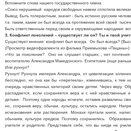
Вспомните слова нашего государственного гимна:
«Союз нерушимый народов свободных навеки сплотила великая
Вывод: Быть толерантным, значит - быть истинно русским челов
т.е. таким, каким он был всегда на протяжении всей своей тыся
Быть ответственным перед своим и окружающими народами: вот 
3. Конфликт поколений – существует ли он? Ты и твой учит
Существует мнение: конфликт был всегда. Он был всегда? (Вы
(Просмотр видеофрагмента из фильма Приемыхова «Пацаны»)
«Что за поколение? Оно не слушает старших.., нет почтени
воспитателю Александра Македонского. Египетские (еще раньше
Или рухнул?
Рухнул! Рухнула империя Александра, от цивилизации эллиниз
бесследно, но она как бы «перетекла», изменившись, к тем н
очередь нравственных категорий своим детям. Через веру. Об
распадается, если сохраняется вера и с ней нравственные и
детьми. Поэтому одни народы исчезли, оставив развалины свое
но, сохранив веру, обычаи, культуру, остались народом. Напр
исчезновения или растворения. Монахи прятали книги, напис
обычаям, культуре предков. Поэтому сохранились. Образован
учителя и родители. Представьте себе, что вы нигде не учили