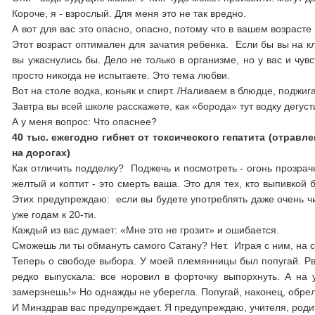
Короче, я - взрослый. Для меня это не так вредно.
А вот для вас это опасно, опасно, потому что в вашем возрасте
Этот возраст оптимален для зачатия ребенка. Если бы вы на к
вы ужаснулись бы. Дело не только в организме, но у вас и чу
просто никогда не испытаете. Это тема любви.
Вот на столе водка, коньяк и спирт. /Наливаем в блюдце, поджиг
Завтра вы всей школе расскажете, как «борода» тут водку дегуст
А у меня вопрос: Что опаснее?
40 тыс. ежегодно гибнет от токсического гепатита (отрав
на дорогах)
Как отличить подделку? Поджечь и посмотреть - огонь прозрач
желтый и коптит - это смерть ваша. Это для тех, кто выпивкой 
Этих предупреждаю: если вы будете употреблять даже очень чи
уже годам к 20-ти.
Каждый из вас думает: «Мне это не грозит» и ошибается.
Сможешь ли ты обмануть самого Сатану? Нет. Играя с ним, на с
Теперь о свободе выбора. У моей племянницы был попугай. Рвал
редко выпускала: все норовил в форточку выпорхнуть. А на 
замерзнешь!» Но однажды не уберегла. Попугай, наконец, обре
И Минздрав вас предупреждает. Я предупреждаю, учителя, роди