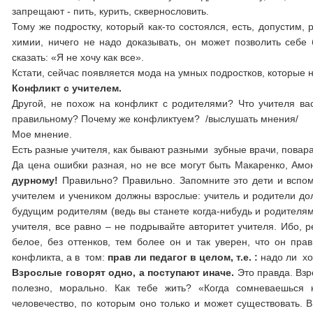
запрещают - пить, курить, сквернословить.
Тому же подростку, который как-то состоялся, есть, допустим,
химии, ничего не надо доказывать, он может позволить себе
сказать: «Я не хочу как все».
Кстати, сейчас появляется мода на умных подростков, которые н
Конфликт с учителем.
Другой, не похож на конфликт с родителями? Что учителя вас 
правильному? Почему же конфликтуем? /выслушать мнения/
Мое мнение.
Есть разные учителя, как бывают разными зубные врачи, повара
Да цена ошибки разная, но не все могут быть Макаренко, А
дурному!
Правильно? Правильно. Запомните это дети и вспо
учителем и учеником должны взрослые: учитель и родители до
будущим родителям (ведь вы станете когда-нибудь и родителями
учителя, все равно – не подрывайте авторитет учителя. Ибо, 
белое, без оттенков, тем более он и так уверен, что он пра
конфликта, а в том:
прав ли педагог в целом, т.е. :
надо ли хор
Взрослые говорят одно, а поступают иначе.
Это правда. Взр
полезно, морально. Как тебе жить? «Когда сомневаешься к
человечество, по которым оно только и может существовать. 