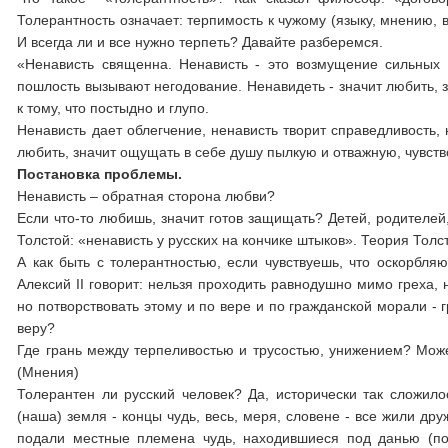
Толерантность означает: терпимость к чужому (языку, мнению, 
И всегда ли и все нужно терпеть? Давайте разберемся.
«Ненависть священна. Ненависть - это возмущение сильных 
пошлость вызывают негодование. Ненавидеть - значит любить, 
к тому, что постыдно и глупо.
Ненависть дает облегчение, ненависть творит справедливость
любить, значит ощущать в себе душу пылкую и отважную, чувство
Постановка проблемы.
Ненависть – обратная сторона любви?
Если что-то любишь, значит готов защищать? Детей, родителей
Толстой: «ненависть у русских на кончике штыков». Теория Толс
А как быть с толерантностью, если чувствуешь, что оскорбля
Алексий II говорит: нельзя проходить равнодушно мимо греха, 
но потворствовать этому и по вере и по гражданской морали - 
веру?
Где грань между терпеливостью и трусостью, унижением? Може
(Мнения)
Толерантен ли русский человек? Да, исторически так сложило
(наша) земля - концы чудь, весь, меря, словене - все жили др
подали местные племена чудь, находившиеся под данью (по