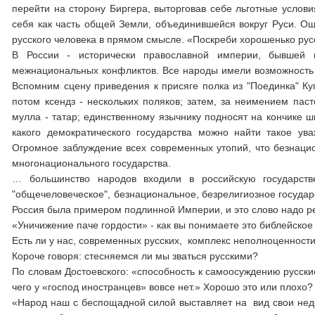
перейти на сторону Биргера, выторговав себе льготные услов
себя как часть общей Земли, объединившейся вокруг Руси. Ощ
русского человека в прямом смысле. «Поскреби хорошенько русс
В России - исторически православной империи, бывшей 
межнациональных конфликтов. Все народы имели возможность 
Вспомним сцену приведения к присяге полка из "Поединка" Ку
потом ксендз - нескольких поляков; затем, за неимением паст
мулла - татар; единственному язычнику подносят на кончике ш
какого демократического государства можно найти такое у
Огромное заблуждение всех современных утопий, что безнацио
многонационального государства.
… большинство народов входили в российскую государств
"общечеловеческое", безнациональное, безрелигиозное государс
Россия была примером подлинной Империи, и это слово надо р
«Уничижение паче гордости» - как вы понимаете это библейское
Есть ли у нас, современных русских, комплекс неполноценност
Короче говоря: стесняемся ли мы зваться русскими?
По словам Достоевского: «способность к самоосуждению русски
чего у «господ иностранцев» вовсе нет.» Хорошо это или плохо?
«Народ наш с беспощадной силой выставляет на вид свои недос