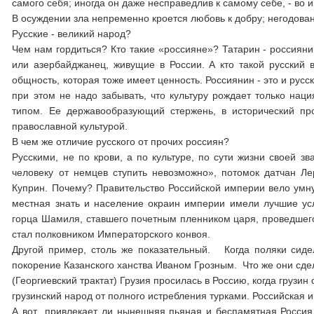
самого себя; иногда он даже несправедлив к самому себе, - во
В осуждении зла непременно кроется любовь к добру; негодова
Русские - великий народ?
Чем нам гордиться? Кто такие «россияне»? Татарин - россиян
или азербайджанец, живущие в России. А кто такой русский 
общность, которая тоже имеет ценность. Россиянин - это и русск
при этом не надо забывать, что культуру рождает только нац
типом. Ее державообразующий стержень, в исторический про
православной культурой.
В чем же отличие русского от прочих россиян?
Русскими, не по крови, а по культуре, по сути жизни своей з
человеку от немцев ступить невозможно», потомок датчан Ле
Куприн. Почему? Правительство Российской империи вело умн
местная знать и население окраин империи имели лучшие усл
горца Шамиля, ставшего почетным пленником царя, проведшего 
стал полковником Императорского конвоя.
Другой пример, столь же показательный. Когда поляки сиде
покорение Казанского ханства Иваном Грозным. Что же они сд
(Георгиевский трактат) Грузия просилась в Россию, когда грузин
грузинский народ от полного истребления турками. Российская
А вот привлекает ли нынешняя пьяная и беспамятная Россия