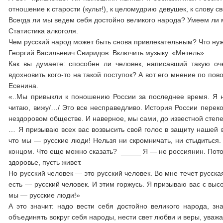
отношение к старости (культ!), к целомудрию девушек, к слову 
Всегда ли мы ведем себя достойно великого народа? Умеем ли 
Статистика алкоголя.
Чем русский народ может быть снова привлекательным? Что ну
Георгий Васильевич Свиридов. Включить музыку. «Метель».
Как вы думаете: способен ли человек, написавший такую оч
вдохновить кого-то на такой поступок? А вот его мнение по по
Есенина.
«..Мы привыкли к поношению России за последнее время. Я н
читаю, вижу/…/ Это все несправедливо. История России перек
нездоровом обществе. И наверное, мы сами, до известной степе
… Я призываю всех вас возвысить свой голос в защиту нашей в
что мы — русские люди! Нельзя ни скромничать, ни стыдиться.
концом. Что еще можно сказать? _____ Я — не россиянин. Пото
здоровье, пусть живет.
Но русский человек — это русский человек. Во мне течет русская
есть — русский человек. И этим горжусь. Я призываю вас с высот
мы — русские люди!»
А это значит: надо вести себя достойно великого народа, зн
объединять вокруг себя народы, нести свет любви и веры, ува