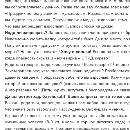
уверены, что земля плоская и кончается за горизонтом. Ведь лю
вы сопротивляетесь учению. Разве это не вам больше всех надо
«Праздник непослушания» - мультфильм. Разреши вам делать то,
вы будете ею давиться. Поведенческая мода - отдельная тема.
Что вам запрещают взрослые? (Запись списка на доске)
Надо ли запрещать?
Запрет, навязывание часто приводит к об
Невозможно любить палку, которой тебя бьют. Да и то место, по
Попугай в клетке - допустим, отпустим полетать - безопасно по
мороз? Но попугаю хочется!
Хочу и нельзя!
Всегда ли вам хвата
когда опасность скрыта и неочевидна – СПИД, курево?
Родители говорят: надо хорошо учиться! Всем говорят? Что ещ
Зачем запрещают, чего опасаются ваши родители? Разберем сут
Давайте сыграем. Представьте себе, что вы взрослые. Какими р
который они вам запрещают? (запись списка на доске рядом с 
А что разрешили? (Пить, курить, вступать в беспорядочные связи
Да вы ретроград, батенька!!! Ваши запреты почти те же са
Вывод - родители, запрещая, желают вам добра: они хотят преду
Что значит быть взрослым? Рассуждение. Выслушать мнения.
Взрослый человек - тот, кому уже не надо что-либо доказывать
жизненных успехов (8-9 кл. школы и горшок детского сада),
значительным, взрослым. Поэтому он подражает тому, что, как е