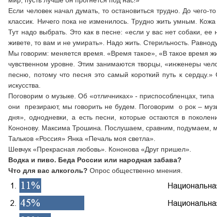
мир, пусть лучше он прогнется под нас!»
Если человек начал думать, то остановиться трудно. До чего-
классик. Ничего пока не изменилось. Трудно жить умным. Кожа
Тут надо выбрать. Это как в песне: «если у вас нет собаки, ее 
живете, то вам и не умирать». Надо жить. Стерильность. Равнод
Мы говорим: меняется время. «Время такое», «В такое время ж
чувственном уровне. Этим занимаются творцы, «инженеры челов
песню, потому что песня это самый короткий путь к сердцу.»
искусства.
Поговорим о музыке. Об «отличниках» - приспособленцах, типа 
они презирают, мы говорить не будем. Поговорим о рок – музы
дня», однодневки, а есть песни, которые остаются в поколе
Кононову. Максима Трошина. Послушаем, сравним, подумаем, м
Тальков «Россия» Янка «Печаль моя светла».
Шевчук «Прекрасная любовь». Кононова «Друг пришел».
Водка и пиво. Беда России или народная забава?
Что для вас алкоголь?
Опрос общественно мнения.