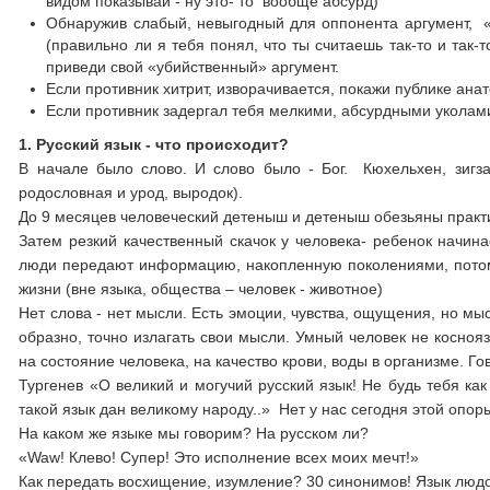
видом показывай - ну это- то вообще абсурд)
Обнаружив слабый, невыгодный для оппонента аргумент, «п
(правильно ли я тебя понял, что ты считаешь так-то и так-т
приведи свой «убийственный» аргумент.
Если противник хитрит, изворачивается, покажи публике ана
Если противник задергал тебя мелкими, абсурдными уколами
1.
Русский язык - что происходит?
В начале было слово. И слово было - Бог. Кюхельхен, зигзаг
родословная и урод, выродок).
До 9 месяцев человеческий детеныш и детеныш обезьяны практи
Затем резкий качественный скачок у человека- ребенок начи
люди передают информацию, накопленную поколениями, потомк
жизни (вне языка, общества – человек - животное)
Нет слова - нет мысли. Есть эмоции, чувства, ощущения, но мы
образно, точно излагать свои мысли. Умный человек не косноя
на состояние человека, на качество крови, воды в организме. 
Тургенев «О великий и могучий русский язык! Не будь тебя как 
такой язык дан великому народу..» Нет у нас сегодня этой опор
На каком же языке мы говорим? На русском ли?
«Waw! Клево! Супер! Это исполнение всех моих мечт!»
Как передать восхищение, изумление? 30 синонимов! Язык люд