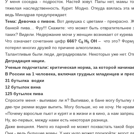
У меня соседка - подросток. Настей зовут. Папы нет, мамы т
тяжелая наследственность. Курит. Модно. Откуда взялась эта 
ведь Минздрав предупреждает.
Тема: Девочка с пивом.
Вот девушка с цветами - прекрасно. Ж
банкой пива… Фуу!!! Скажите: что может быть отвратительнее
таких? Видели. Недержание мочи у женщин возникает от курева 
Что означает сочетание цифр
666?
С
Н
ОН
– что это? Форму
6
5
потерял многих друзей по причине алкоголизма.
Талантливые были люди, деградировали. Некоторых уже нет. От
Деградация нации.
Ученые подсчитали: критическая норма, за которой начинае
В России на 1 человека, включая грудных младенцев и прес
31 бутылка водки
12 бутылок вина
125 бутылок пива
Спросите меня - выпиваю ли я? Выпиваю, в бане могу бутылку п
две-три рюмки водки выпить. Могу больше, но не хочу. Не нрав
«Почему взрослые пьют и курят и в жизни и в кино, а нам запр
Ну, во-первых, между нами есть некоторая разница.
Даже внешняя. Никто из парней не может похвастать такой бород
Они - ведь будущие мамы. У них чудо может произойти: могут да