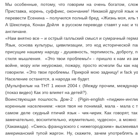
Мы особенные, потому, что говорим на очень богатом, сло
Приставка, корень, суффикс, окончание! Никакой другой язык 
перевести Есенина – получился полный бред. «Жизнь моя, иль т
А Шекспира, Конан Дойля в русском переводе ставят у нас и та
англичане.
«Нам внятно все – и острый галльский смысл и сумрачный гер
Язык, основа культуры, цивилизации, это код исторической п
присущие нашему народу - душевность, терпимость, доброту, п
стиля мышления. «Это твои проблемы!» - пришло к нам из ам
войне, мору или неурожаю, пожару, просто исчезли бы как на
говорили. «Это твои проблемы. Прикрой мою задницу! и fack yo
Население останется, а народа не будет.
(Мультфильм на ТНТ 1 июня 2004 г. (Между прочим, междунаро
(показ видео) Как это влияет на детей?).
Воинствующая пошлость. Дом-2 . (Pigin-english «пиджин-инг
коренным населением: «моя твоя не понимай, мала - мала с тв
самом деле скудный птичий язык - чик-чирик. Как говорят, та
замечательно, восхитительно, изумительно, чудесно», а можно:
(Хакамада). «Смесь французского с нижегородским» высмеивал 
американский тупой жаргон. Ну, скажите, зачем употреблять 