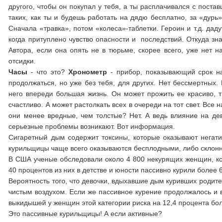
другого, чтобы он покупал у тебя, а ты расплачивался с поста
таких, как ты и будешь работать на дядю бесплатно, за «дурь
Сначала «травка», потом «колеса»-таблетки. Героин и т.д. даду
когда притуплено чувство опасности и последствий. Откуда зн
Автора, если она опять не в тюрьме, скорее всего, уже нет 
отсидки.
Часы
- что это?
Хронометр
- прибор, показывающий срок на
продолжаться, но уже без тебя, для других. Нет бессмертных. 
него впереди большая жизнь. Он может прожить ее красиво, тв
счастливо. А может растолкать всех в очереди на тот свет. Все 
они менее вредные, чем толстые? Нет. А ведь влияние на де
серьезные проблемы возникают. Вот информация.
Сигаретный дым содержит токсины, которые оказывают негати
курильщицы чаще всего оказываются бесплодными, либо склон
В США ученые обследовали около 4 800 некурящих женщин, ко
40 процентов из них в детстве и юности пассивно курили более 6
Вероятность того, что девочки, вдыхавшие дым куривших родите
чистым воздухом. Если же пассивное курение продолжалось и в 
выкидышей у женщин этой категории риска на 12,4 процента бол
Это пассивные курильщицы! А если активные?