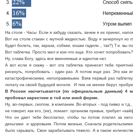
На столе - Часы. Если я забуду сказать, зачем я их принес, нап
Вот на столе стакан с мутной жидкостью. Воду я зачерпнул из л
будет болеть, так, зараза, собаки, кошки гадили.., так?) Т.е. вы
Вот таблетка. Просто мел и кое-что еще. Кто хочет попробовать?
Ну, слава Богу, здесь все вменяемые и идиотов нет.
А вот если я скажу - вот эта таблетка принесет тебе приятн
рискнуть, попробовать - один раз. А потом еще раз. Это как 
катастрофическими, непоправимыми. Взяв первый раз таблетку,
лопату на своей будущей могиле. И тем не менее берут, пробуют
В России насчитывается (по официальным данным) 4 м
пробовал наркотики в той или иной форме.
Ну, во-первых, скопом, в компании. Во-вторых - под пивко и т.д.
не говорит, как его, (ее), ломает: организм привык, требует «кай
Что он дает тебе бесплатно, чтобы ты потом платил за него
деньгами и здоровьем. Потом жизнью. Сначала родительскими д
было скрывать. Свои зарабатывать тяжело. А в таком количеств