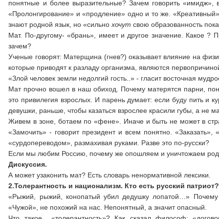
понятные и более выразительные? Зачем говорить «имидж», в
«Пролонгирование» и «продление» одно и то же. «Креативный» 
знают родной язык, но «сильно
хочут
свою образованность пока
Мат. По-другому- «брань», имеет и другое значение. Какое ? 
зачем?
Ученые говорят: Матерщина (гнев?) оказывает влияние на физи
которые приводят к разладу организма, являются первопричино
«Злой человек земли недолгий гость..» - гласит восточная мудро
Мат прочно вошел в наш обиход. Почему матерятся парни, поня
это привилегия взрослых. И парень думает: если буду пить и ку
девушки, раньше, чтобы казаться взрослее красили губы, а не м
Живем в зоне, ботаем по «фене». Иначе и быть не может в стра
«Замочить» - говорит президент и всем понятно. «Заказать», 
«сурдопереводом», размахивая руками. Разве это по-русски?
Если мы любим Россию, почему же опошляем и уничтожаем родн
Дискуссия.
А может узаконить мат? Есть словарь ненормативной лексики.
2.Толерантность и национализм. Кто есть русский патриот
«Рыжий, рыжий, конопатый убил дедушку лопатой…» Почему д
«Чужой», не похожий на нас. Непонятный, а значит опасный.
Что такое «толерантность»? Как сказал философ: «догово