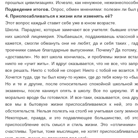
прошлых цивилизациях. Исчезло, как ненужное, нежизнеспособ
Подведение итогов.
Опрос, обмен мнениями: полезен ли был 
4.
Приспосабливаться к жизни или изменять её?
Этот вопрос каждый ставит себе уже в юном возрасте.
Школа. Парадокс, которые замечают все учителя: бывшие отлич
них школой лицемерия. Улыбаешься, поддакиваешь классной и
кажется, смогли обмануть они не любят, да и себя таких , г
троечники самые благодарные выпускники. Почему? Да потому, 
«доставали». Но вот школа кончилась, и проблемы жизни встал
никто не «учит жить». И вдруг оказывается, что не все, что 
все решать. Никто с тобой не спорит. Никто с тобой не возится.
Хочется туда, где ты был кому-то нужен, где до тебя кому-то «бы
Но и те и другие, после относительно спокойной школьной ж
экзамены, после каникул опять в школу. Все по циркулю. И вд
морально вроде бы готовился. И все-таки, оказывается, она дру
все мы в бытовухе жизни приспосабливаемся к ней, это п
обстоятельств. Нельзя полезть на столб не учитывая силу земног
Некоторые, правда, и это подавляющее большинство, об это
приспособление есть смысл и стиль жизни. Это «отличники» п
счастливы. Третьи, тоже мыслящие, не хотят приспосабливатьс